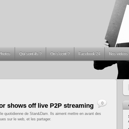
Photos
Qui sont-ils ?
On s’écrit ?
Facebook 24
Nos vidéos
0
tor shows off live P2P streaming
eille quotidienne de Stan&Dam. Ils aiment mettre en avant des
ues sur le web, et les partager.