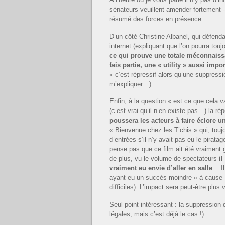
sénateurs veuillent amender fortement -et
résumé des forces en présence.
D’un côté Christine Albanel, qui défend
internet (expliquant que l’on pourra to
ce qui prouve une totale méconnaissa
fais partie, une « utility » aussi impor
« c’est répressif alors qu’une suppress
m’expliquer…).
Enfin, à la question « est ce que cela 
(c’est vrai qu’il n’en existe pas…) la ré
poussera les acteurs à faire éclore un
« Bienvenue chez les T’chis » qui, toujo
d’entrées s’il n’y avait pas eu le pirat
pense pas que ce film ait été vraiment g
de plus, vu le volume de spectateurs
il
vraiment eu envie d’aller en salle
… Il
ayant eu un succès moindre « à cause »
difficiles). L’impact sera peut-être plus
Seul point intéressant : la suppression
légales, mais c’est déjà le cas !).