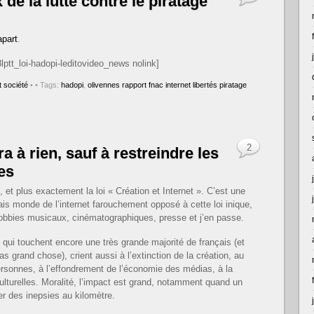
 de la lutte contre le piratage
part
.
lptt_loi-hadopi-leditovideo_news nolink]
 société
•
• Tags:
hadopi
,
olivennes rapport fnac internet libertés piratage
2
a à rien, sauf à restreindre les
es
t plus exactement la loi « Création et Internet ». C’est une
ais monde de l’internet farouchement opposé à cette loi inique,
 lobbies musicaux, cinématographiques, presse et j’en passe.
 qui touchent encore une très grande majorité de français (et
grand chose), crient aussi à l’extinction de la création, au
rsonnes, à l’effondrement de l’économie des médias, à la
ulturelles. Moralité, l’impact est grand, notamment quand un
r des inepsies au kilomètre.