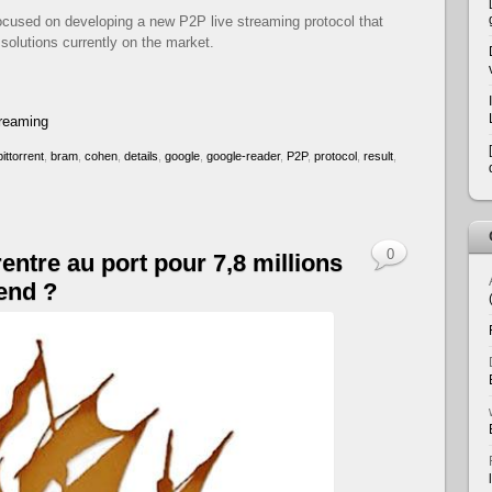
ocused on developing a new P2P live streaming protocol that
 solutions currently on the market.
treaming
bittorrent
,
bram
,
cohen
,
details
,
google
,
google-reader
,
P2P
,
protocol
,
result
,
0
entre au port pour 7,8 millions
 end ?