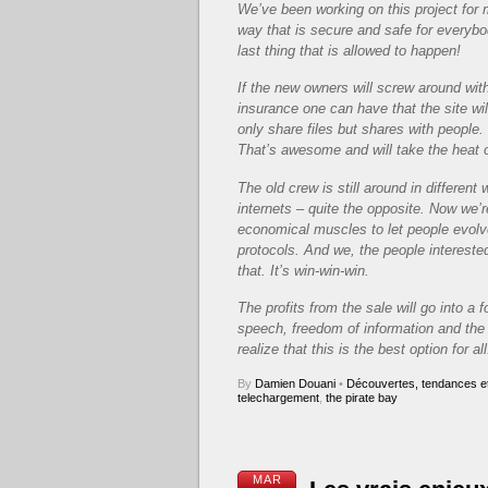
We’ve been working on this project for m
way that is secure and safe for everybod
last thing that is allowed to happen!
If the new owners will screw around with
insurance one can have that the site wil
only share files but shares with peopl
That’s awesome and will take the heat o
The old crew is still around in different 
internets – quite the opposite. Now we’r
economical muscles to let people evolve 
protocols. And we, the people interested
that. It’s win-win-win.
The profits from the sale will go into a 
speech, freedom of information and the 
realize that this is the best option for a
By
Damien Douani
•
Découvertes, tendances et
telechargement
,
the pirate bay
MAR