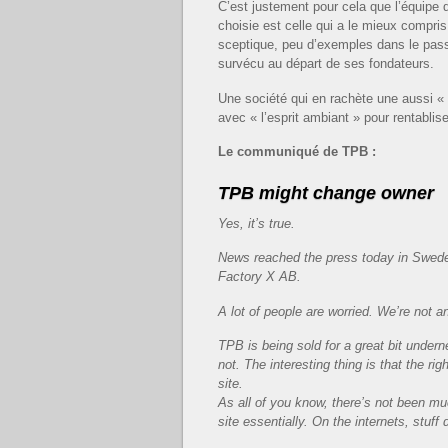
C’est justement pour cela que l’équipe 
choisie est celle qui a le mieux compris 
sceptique, peu d’exemples dans le passé
survécu au départ de ses fondateurs.
Une société qui en rachète une aussi «
avec « l’esprit ambiant » pour rentabl
Le communiqué de TPB :
TPB might change owner
Yes, it’s true.
News reached the press today in Swede
Factory X AB.
A lot of people are worried. We’re not a
TPB is being sold for a great bit underne
not. The interesting thing is that the rig
site.
As all of you know, there’s not been mu
site essentially. On the internets, stuff