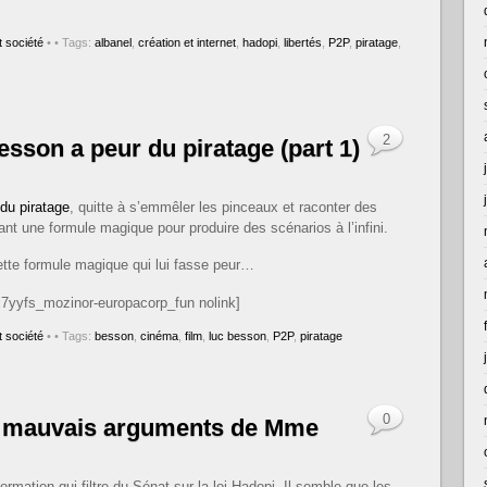
 société
•
• Tags:
albanel
,
création et internet
,
hadopi
,
libertés
,
P2P
,
piratage
,
2
sson a peur du piratage (part 1)
 du piratage
, quitte à s’emmêler les pinceaux et raconter des
tant une formule magique pour produire des scénarios à l’infini.
ette formule magique qui lui fasse peur…
x7yyfs_mozinor-europacorp_fun nolink]
 société
•
• Tags:
besson
,
cinéma
,
film
,
luc besson
,
P2P
,
piratage
0
es mauvais arguments de Mme
formation qui filtre du Sénat sur la loi Hadopi. Il semble que les