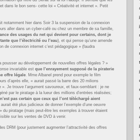
 dans le bon sens- cette loi « Créativité et internet ». Petit
ait notamment hier dans Soir 3 la suspension de la connexion
ujours aller dans un cyber-café ou chez un membre de sa famille,
nce des usages du net qui devient pour certains, dont je
tante que l’électricité ou l’eau
), et qui pense qu’une amende
ion de connexion internet c’est pédagogique » (faudra
va pousser au développement de nouvelles offres légales ? »
ponse invariable est
que l’enrayement supposé de la piraterie
e offre légale
. Mme Albanel prend pour exemple le film
urs d’après elle, « aurait passé la barre des 20 milions
age ». Je trouve l’argument savoureux, et faux-semblant : je ne
éné par le piratage à la lueur des millions d’entrées réalisées;
 n’est pas certain que ceux qui l’ont téléchargé aient
 aurait été plus judicieux de donner l’exemple d’une oeuvre
 du piratage (mais peut-être les exemples à trouver étaient
 visible sur les ventes de DVD à venir.
 des DRM (pour justement augmenter l’attractivité des offres