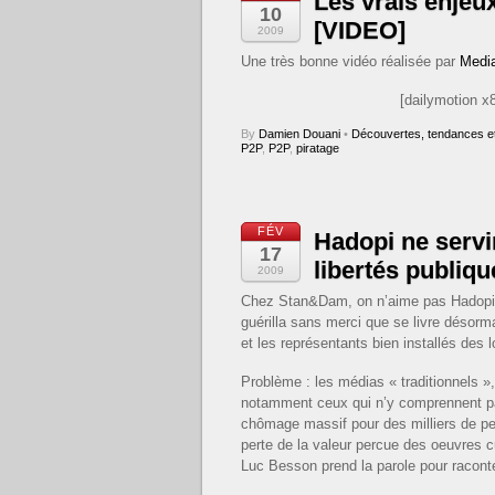
Les vrais enjeux
10
[VIDEO]
2009
Une très bonne vidéo réalisée par
Media
[dailymotion x8
By
Damien Douani
•
Découvertes, tendances et
P2P
,
P2P
,
piratage
FÉV
Hadopi ne servir
17
libertés publiqu
2009
Chez Stan&Dam, on n’aime pas Hadopi, e
guérilla sans merci que se livre désorm
et les représentants bien installés des
Problème : les médias « traditionnels »,
notamment ceux qui n’y comprennent pas 
chômage massif pour des milliers de pe
perte de la valeur percue des oeuvres c
Luc Besson prend la parole pour raconte