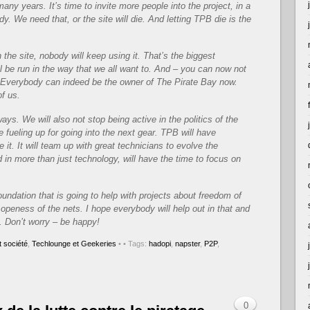
any years. It’s time to invite more people into the project, in a
y. We need that, or the site will die. And letting TPB die is the
 the site, nobody will keep using it. That’s the biggest
l be run in the way that we all want to. And – you can now not
e. Everybody can indeed be the owner of The Pirate Bay now.
f us.
ways. We will also not stop being active in the politics of the
e fueling up for going into the next gear. TPB will have
it. It will team up with great technicians to evolve the
 in more than just technology, will have the time to focus on
foundation that is going to help with projects about freedom of
openess of the nets. I hope everybody will help out in that and
ll. Don’t worry – be happy!
 société
,
Techlounge et Geekeries
•
• Tags:
hadopi
,
napster
,
P2P
,
0