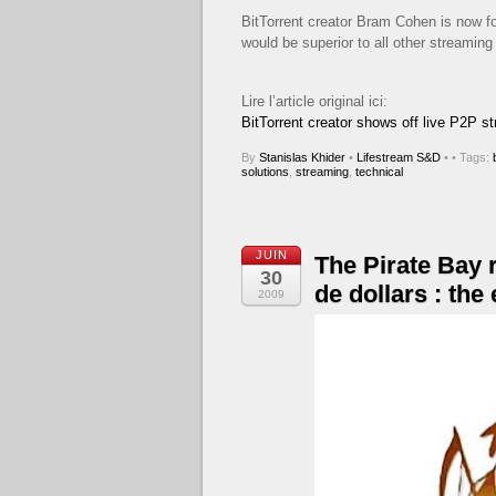
BitTorrent creator Bram Cohen is now f
would be superior to all other streaming
Lire l’article original ici:
BitTorrent creator shows off live P2P s
By
Stanislas Khider
•
Lifestream S&D
•
• Tags:
solutions
,
streaming
,
technical
JUIN
The Pirate Bay r
30
de dollars : the
2009