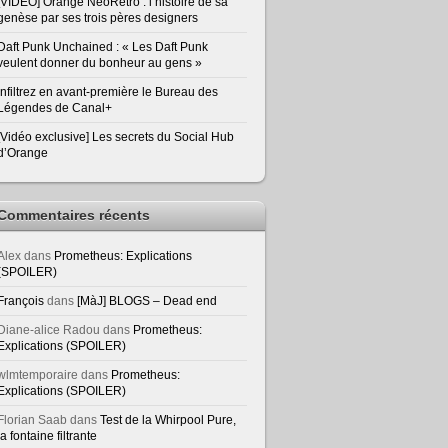
[VIDEO] Orange NeoRetro : l’histoire de sa
genèse par ses trois pères designers
Daft Punk Unchained : « Les Daft Punk
veulent donner du bonheur au gens »
Infiltrez en avant-première le Bureau des
Légendes de Canal+
[Vidéo exclusive] Les secrets du Social Hub
d’Orange
Commentaires récents
Alex
dans
Prometheus: Explications
(SPOILER)
François
dans
[MàJ] BLOGS – Dead end
Diane-alice Radou
dans
Prometheus:
Explications (SPOILER)
wlmtemporaire
dans
Prometheus:
Explications (SPOILER)
Florian Saab
dans
Test de la Whirpool Pure,
la fontaine filtrante