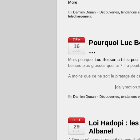
More
By
Damien Douani
•
Découvertes, tendances et
telechargement
FÉV
Pourquoi Luc Be
16
…
2009
Mais pourquoi
Luc Besson a-t-il si peur
bêtises plus grosses que lui ? Il a pour
A moins que ce ne soit le piratage de c
[dailymotion 
By
Damien Douani
•
Découvertes, tendances et
OCT
Loi Hadopi : l
29
Albanel
2008
A l’heure où je vous parle il n’y pas d’in