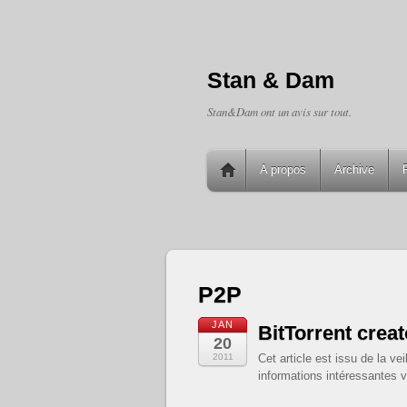
Stan & Dam
Stan&Dam ont un avis sur tout.
A propos
Archive
P2P
JAN
BitTorrent crea
20
2011
Cet article est issu de la v
informations intéressantes v