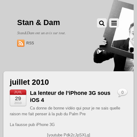
Stan & Dam
Stan&Dam ont un avis sur tout.
RSS
juillet 2010
La lenteur de l’iPhone 3G sous
JUIL
0
29
iOS 4
2010
Ca donne de bonne vidéo qui pour je ne sais quelle
raison me fait penser à la pub du Palm Pre
La fausse pub iPhone 3G
[youtube Pdk2cJpSXLg]