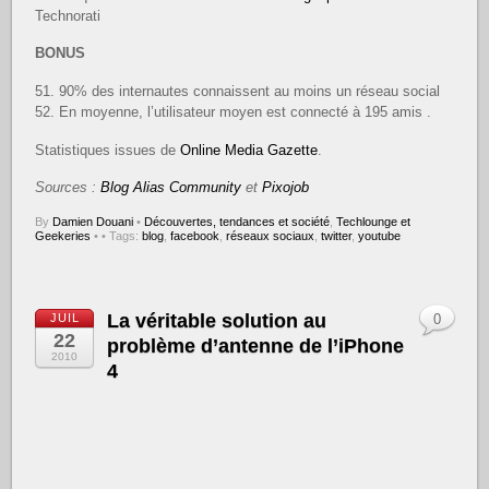
Technorati
BONUS
51. 90% des internautes connaissent au moins un réseau social
52. En moyenne, l’utilisateur moyen est connecté à 195 amis .
Statistiques issues de
Online Media Gazette
.
Sources :
Blog Alias Community
et
Pixojob
By
Damien Douani
•
Découvertes, tendances et société
,
Techlounge et
Geekeries
•
• Tags:
blog
,
facebook
,
réseaux sociaux
,
twitter
,
youtube
La véritable solution au
JUIL
0
22
problème d’antenne de l’iPhone
2010
4