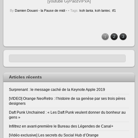
[youtube GyPaozvIPxA]
By
Damien Douani
•
la Pause de midi
•
• Tags:
koh lanta
,
koh lantec
,
tf1
1
2
3
Articles récents
Surprenant : le message caché de la Keynote Apple 2019
[VIDEO] Orange NeoRetro : l’histoire de sa genèse par ses trois pères
designers
Daft Punk Unchained : « Les Daft Punk veulent donner du bonheur au
gens »
Infiltrez en avant-première le Bureau des Légendes de Canal+
[Vidéo exclusive] Les secrets du Social Hub d’Orange