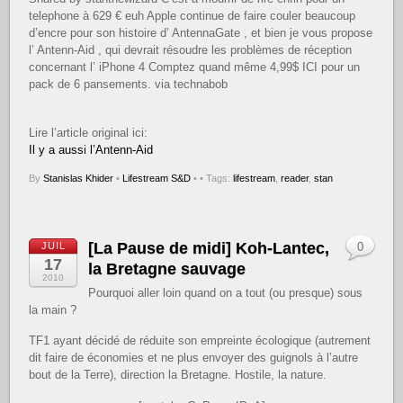
telephone à 629 € euh Apple continue de faire couler beaucoup
d’encre pour son histoire d’ AntennaGate , et bien je vous propose
l’ Antenn-Aid , qui devrait résoudre les problèmes de réception
concernant l’ iPhone 4 Comptez quand même 4,99$ ICI pour un
pack de 6 pansements. via technabob
Lire l’article original ici:
Il y a aussi l’Antenn-Aid
By
Stanislas Khider
•
Lifestream S&D
•
• Tags:
lifestream
,
reader
,
stan
[La Pause de midi] Koh-Lantec,
JUIL
0
17
la Bretagne sauvage
2010
Pourquoi aller loin quand on a tout (ou presque) sous
la main ?
TF1 ayant décidé de réduite son empreinte écologique (autrement
dit faire de économies et ne plus envoyer des guignols à l’autre
bout de la Terre), direction la Bretagne. Hostile, la nature.