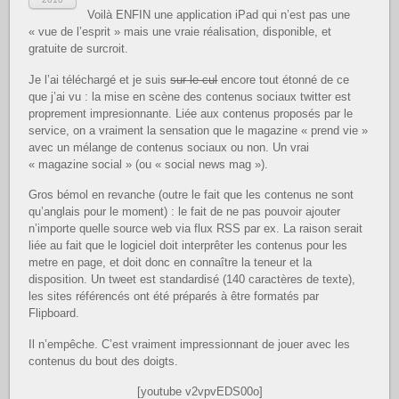
Voilà ENFIN une application iPad qui n’est pas une
« vue de l’esprit » mais une vraie réalisation, disponible, et
gratuite de surcroit.
Je l’ai téléchargé et je suis
sur le cul
encore tout étonné de ce
que j’ai vu : la mise en scène des contenus sociaux twitter est
proprement impresionnante. Liée aux contenus proposés par le
service, on a vraiment la sensation que le magazine « prend vie »
avec un mélange de contenus sociaux ou non. Un vrai
« magazine social » (ou « social news mag »).
Gros bémol en revanche (outre le fait que les contenus ne sont
qu’anglais pour le moment) : le fait de ne pas pouvoir ajouter
n’importe quelle source web via flux RSS par ex. La raison serait
liée au fait que le logiciel doit interprêter les contenus pour les
metre en page, et doit donc en connaître la teneur et la
disposition. Un tweet est standardisé (140 caractères de texte),
les sites référencés ont été préparés à être formatés par
Flipboard.
Il n’empêche. C’est vraiment impressionnant de jouer avec les
contenus du bout des doigts.
[youtube v2vpvEDS00o]