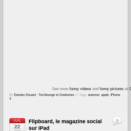
See more
funny videos
and
funny pictures
at
By
Damien Douani
•
Techlounge et Geekeries
•
• Tags:
antenne
,
apple
,
iPhone
4
Flipboard, le magazine social
JUIL
3
22
sur iPad
2010