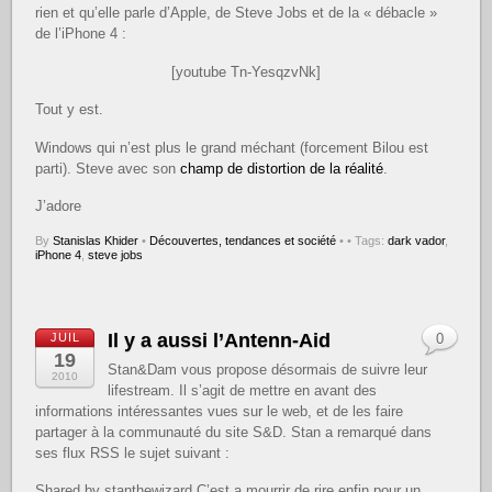
rien et qu’elle parle d’Apple, de Steve Jobs et de la « débacle »
de l’iPhone 4 :
[youtube Tn-YesqzvNk]
Tout y est.
Windows qui n’est plus le grand méchant (forcement Bilou est
parti). Steve avec son
champ de distortion de la réalité
.
J’adore
By
Stanislas Khider
•
Découvertes, tendances et société
•
• Tags:
dark vador
,
iPhone 4
,
steve jobs
Il y a aussi l’Antenn-Aid
JUIL
0
19
Stan&Dam vous propose désormais de suivre leur
2010
lifestream. Il s’agit de mettre en avant des
informations intéressantes vues sur le web, et de les faire
partager à la communauté du site S&D. Stan a remarqué dans
ses flux RSS le sujet suivant :
Shared by stanthewizard C’est a mourrir de rire enfin pour un