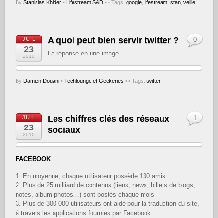
By
Stanislas Khider
•
Lifestream S&D
•
• Tags:
google
,
lifestream
,
stan
,
veille
A quoi peut bien servir twitter ?
JUIL
0
23
La réponse en une image.
2010
By
Damien Douani
•
Techlounge et Geekeries
•
• Tags:
twitter
Les chiffres clés des réseaux
JUIL
1
23
sociaux
2010
FACEBOOK
1. En moyenne, chaque utilisateur possède 130 amis
2. Plus de 25 milliard de contenus (liens, news, billets de blogs,
notes, album photos…) sont postés chaque mois
3. Plus de 300 000 utilisateurs ont aidé pour la traduction du site,
à travers les applications fournies par Facebook