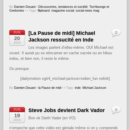
By
Damien Douani
•
Découvertes, tendances et société
,
Techlounge et
Geekeries
•
• Tags:
flipboard
,
magazine social
,
social news mag
[La Pause de midi] Michael
JUIL
0
20
Jackson ressucité en Inde
2010
Les images parlent d’elles-même, OUI Michael est
vivant. Il aurait pu se réincarner en vache sacrée ou en hibou
indou, et bien non, il reste le même.
Ou presque.
[dailymotion xgtr4_michael-jackson-indien_fun nolink]
By
Damien Douani
•
la Pause de midi
•
• Tags:
inde
,
Michael Jackson
Steve Jobs devient Dark Vador
JUIL
0
19
Bon ok Darth Vader (en VO)
2010
n’empeche que cette vidéo est géniale même si on y comprends