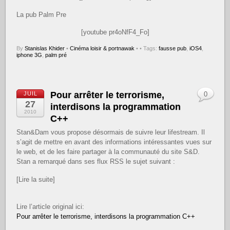
La pub Palm Pre
[youtube pr4oNfF4_Fo]
By
Stanislas Khider
•
Cinéma loisir & portnawak
•
• Tags:
fausse pub
,
iOS4
,
iphone 3G
,
palm pré
Pour arrêter le terrorisme,
JUIL
0
27
interdisons la programmation
2010
C++
Stan&Dam vous propose désormais de suivre leur lifestream. Il
s’agit de mettre en avant des informations intéressantes vues sur
le web, et de les faire partager à la communauté du site S&D.
Stan a remarqué dans ses flux RSS le sujet suivant :
[Lire la suite]
Lire l’article original ici:
Pour arrêter le terrorisme, interdisons la programmation C++