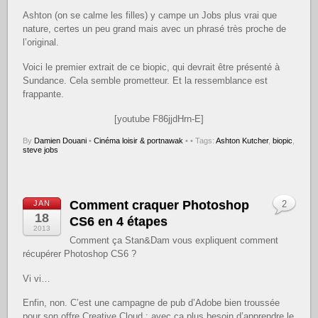
Ashton (on se calme les filles) y campe un Jobs plus vrai que
nature, certes un peu grand mais avec un phrasé très proche de
l’original.
Voici le premier extrait de ce biopic, qui devrait être présenté à
Sundance. Cela semble prometteur. Et la ressemblance est
frappante.
[youtube F86jjdHrn-E]
By
Damien Douani
•
Cinéma loisir & portnawak
•
• Tags:
Ashton Kutcher
,
biopic
,
steve jobs
Comment craquer Photoshop
JAN
2
18
CS6 en 4 étapes
2013
Comment ça Stan&Dam vous expliquent comment
récupérer Photoshop CS6 ?
Vi vi…
Enfin, non. C’est une campagne de pub d’Adobe bien troussée
pour son offre Creative Cloud : avec ça plus besoin d’apprendre le