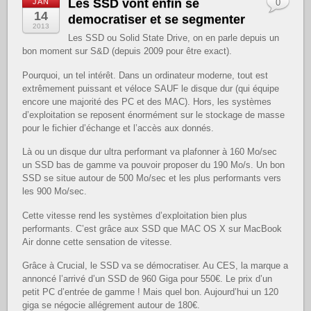
Les SSD vont enfin se
JAN
0
14
democratiser et se segmenter
2013
Les SSD ou Solid State Drive, on en parle depuis un
bon moment sur S&D (depuis 2009 pour être exact).
Pourquoi, un tel intérêt. Dans un ordinateur moderne, tout est
extrêmement puissant et véloce SAUF le disque dur (qui équipe
encore une majorité des PC et des MAC). Hors, les systèmes
d’exploitation se reposent énormément sur le stockage de masse
pour le fichier d’échange et l’accès aux donnés.
Là ou un disque dur ultra performant va plafonner à 160 Mo/sec
un SSD bas de gamme va pouvoir proposer du 190 Mo/s. Un bon
SSD se situe autour de 500 Mo/sec et les plus performants vers
les 900 Mo/sec.
Cette vitesse rend les systèmes d’exploitation bien plus
performants. C’est grâce aux SSD que MAC OS X sur MacBook
Air donne cette sensation de vitesse.
Grâce à Crucial, le SSD va se démocratiser. Au CES, la marque a
annoncé l’arrivé d’un SSD de 960 Giga pour 550€. Le prix d’un
petit PC d’entrée de gamme ! Mais quel bon. Aujourd’hui un 120
giga se négocie allégrement autour de 180€.