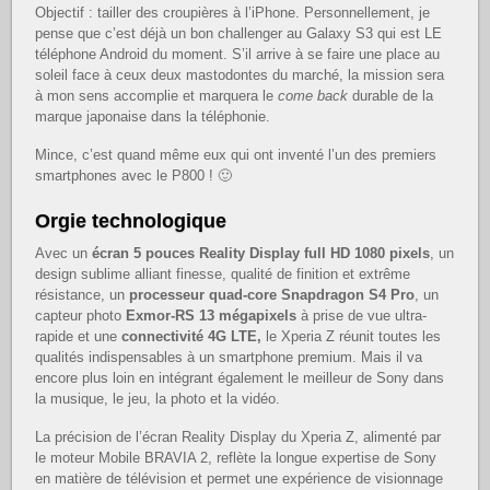
Objectif : tailler des croupières à l’iPhone. Personnellement, je
pense que c’est déjà un bon challenger au Galaxy S3 qui est LE
téléphone Android du moment. S’il arrive à se faire une place au
soleil face à ceux deux mastodontes du marché, la mission sera
à mon sens accomplie et marquera le
come back
durable de la
marque japonaise dans la téléphonie.
Mince, c’est quand même eux qui ont inventé l’un des premiers
smartphones avec le P800 ! 🙂
Orgie technologique
Avec un
écran 5 pouces Reality Display full HD 1080 pixels
, un
design sublime alliant finesse, qualité de finition et extrême
résistance, un
processeur quad-core Snapdragon S4 Pro
, un
capteur photo
Exmor-RS 13 mégapixels
à prise de vue ultra-
rapide et une
connectivité 4G LTE,
le Xperia Z réunit toutes les
qualités indispensables à un smartphone premium. Mais il va
encore plus loin en intégrant également le meilleur de Sony dans
la musique, le jeu, la photo et la vidéo.
La précision de l’écran Reality Display du Xperia Z, alimenté par
le moteur Mobile BRAVIA 2, reflète la longue expertise de Sony
en matière de télévision et permet une expérience de visionnage