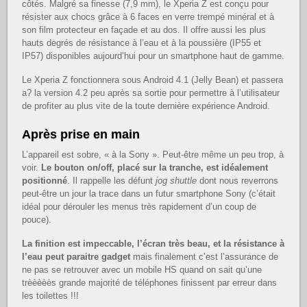
côtés. Malgré sa finesse (7,9 mm), le Xperia Z est conçu pour
résister aux chocs grâce à 6 faces en verre trempé minéral et à
son film protecteur en façade et au dos. Il offre aussi les plus
hauts degrés de résistance à l’eau et à la poussière (IP55 et
IP57) disponibles aujourd’hui pour un smartphone haut de gamme.
Le Xperia Z fonctionnera sous Android 4.1 (Jelly Bean) et passera
a? la version 4.2 peu après sa sortie pour permettre à l’utilisateur
de profiter au plus vite de la toute dernière expérience Android.
Après prise en main
L’appareil est sobre, « à la Sony ». Peut-être même un peu trop, à
voir.
Le bouton on/off, placé sur la tranche, est idéalement
positionné
. Il rappelle les défunt
jog shuttle
dont nous reverrons
peut-être un jour la trace dans un futur smartphone Sony (c’était
idéal pour dérouler les menus très rapidement d’un coup de
pouce).
La finition est impeccable, l’écran très beau, et la résistance à
l’eau peut paraitre gadget
mais finalement c’est l’assurance de
ne pas se retrouver avec un mobile HS quand on sait qu’une
trèèèèès grande majorité de téléphones finissent par erreur dans
les toilettes !!!