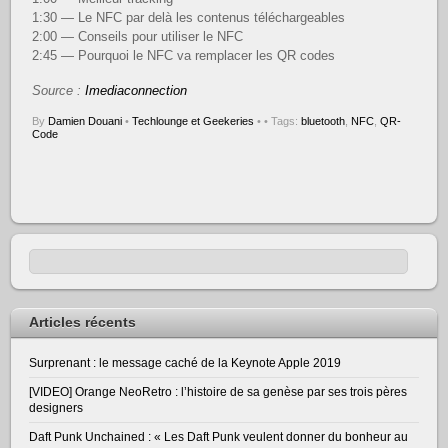
1:30 — Le NFC par delà les contenus téléchargeables
2:00 — Conseils pour utiliser le NFC
2:45 — Pourquoi le NFC va remplacer les QR codes
Source :
Imediaconnection
By
Damien Douani
•
Techlounge et Geekeries
•
• Tags:
bluetooth
,
NFC
,
QR-
Code
Articles récents
Surprenant : le message caché de la Keynote Apple 2019
[VIDEO] Orange NeoRetro : l’histoire de sa genèse par ses trois pères
designers
Daft Punk Unchained : « Les Daft Punk veulent donner du bonheur au