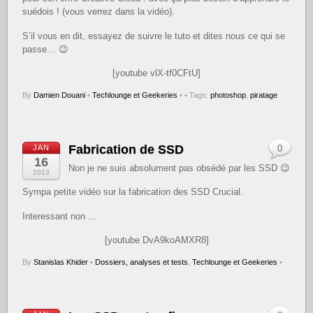
suédois ! (vous verrez dans la vidéo).
S’il vous en dit, essayez de suivre le tuto et dites nous ce qui se
passe… 😉
[youtube vlX-tf0CFtU]
By
Damien Douani
•
Techlounge et Geekeries
•
• Tags:
photoshop
,
piratage
Fabrication de SSD
JAN
0
16
Non je ne suis absolument pas obsédé par les SSD 😉
2013
Sympa petite vidéo sur la fabrication des SSD Crucial.
Interessant non …
[youtube DvA9koAMXR8]
By
Stanislas Khider
•
Dossiers, analyses et tests
,
Techlounge et Geekeries
•