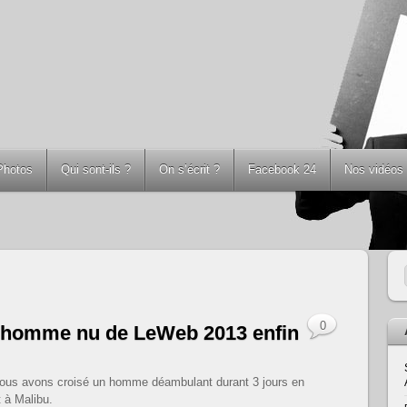
Photos
Qui sont-ils ?
On s’écrit ?
Facebook 24
Nos vidéos
0
l’homme nu de LeWeb 2013 enfin
ous avons croisé un homme déambulant durant 3 jours en
t à Malibu.