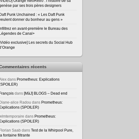
[VIDEO] Orange NeoRetro : l’histoire de sa
genèse par ses trois pères designers
Daft Punk Unchained : « Les Daft Punk
veulent donner du bonheur au gens »
Infiltrez en avant-première le Bureau des
Légendes de Canal+
[Vidéo exclusive] Les secrets du Social Hub
d’Orange
Commentaires récents
Alex
dans
Prometheus: Explications
(SPOILER)
François
dans
[MàJ] BLOGS – Dead end
Diane-alice Radou
dans
Prometheus:
Explications (SPOILER)
wlmtemporaire
dans
Prometheus:
Explications (SPOILER)
Florian Saab
dans
Test de la Whirpool Pure,
la fontaine filtrante