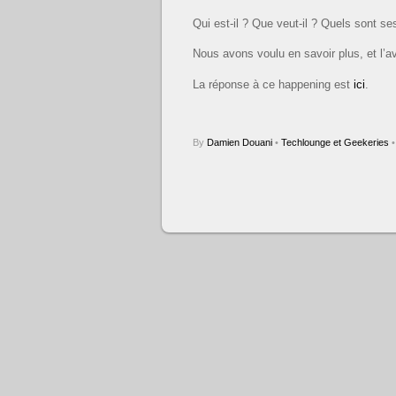
Qui est-il ? Que veut-il ? Quels sont s
Nous avons voulu en savoir plus, et l’av
La réponse à ce happening est
ici
.
By
Damien Douani
•
Techlounge et Geekeries
•