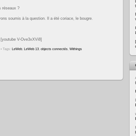
es réseaux ?
ons soumis à la question. Il a été coriace, le bougre.
[youtube V-Ove3xXVi8]
• Tags:
LeWeb
,
LeWeb 13
,
objects connectés
,
Withings