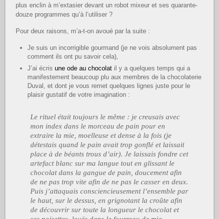
plus enclin à m’extasier devant un robot mixeur et ses quarante-
douze programmes qu’à l’utiliser ?
Pour deux raisons, m’a-t-on avoué par la suite :
Je suis un incorrigible gourmand (je ne vois absolument pas
comment ils ont pu savoir cela),
J’ai écris
une ode au chocolat
il y a quelques temps qui a
manifestement beaucoup plu aux membres de la chocolaterie
Duval, et dont je vous remet quelques lignes juste pour le
plaisir gustatif de votre imagination :
Le rituel était toujours le même : je creusais avec
mon index dans le morceau de pain pour en
extraire la mie, moelleuse et dense à la fois (je
détestais quand le pain avait trop gonflé et laissait
place à de béants trous d’air). Je laissais fondre cet
artefact blanc sur ma langue tout en glissant le
chocolat dans la gangue de pain, doucement afin
de ne pas trop vite afin de ne pas le casser en deux.
Puis j’attaquais consciencieusement l’ensemble par
le haut, sur le dessus, en grignotant la croûte afin
de découvrir sur toute la longueur le chocolat et
ses noisettes, lovés dans le fourreau de mie