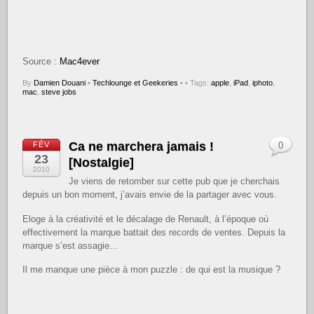
Source :
Mac4ever
By
Damien Douani
•
Techlounge et Geekeries
•
• Tags:
apple
,
iPad
,
iphoto
,
mac
,
steve jobs
Ca ne marchera jamais !
FÉV
0
23
[Nostalgie]
2010
Je viens de retomber sur cette pub que je cherchais
depuis un bon moment, j’avais envie de la partager avec vous.
Eloge à la créativité et le décalage de Renault, à l’époque où
effectivement la marque battait des records de ventes. Depuis la
marque s’est assagie…
Il me manque une pièce à mon puzzle : de qui est la musique ?