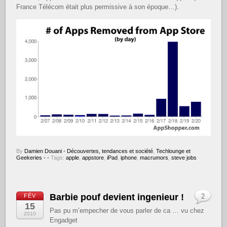
France Télécom était plus permissive à son époque…).
By
Damien Douani
•
Découvertes, tendances et société
,
Techlounge et
Geekeries
•
• Tags:
apple
,
appstore
,
iPad
,
iphone
,
macrumors
,
steve jobs
Barbie pouf devient ingenieur !
FÉV
2
15
Pas pu m’empecher de vous parler de ca … vu chez
2010
Engadget