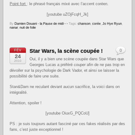
Point fort
: le phrasé français mixé avec l’accent coréen.
[youtube uZOjFcqH_Jk]
By
Damien Douani
•
la Pause de midi
•
• Tags:
chanson
,
corée
,
Jo Hye Ryun
,
nanar
,
nuit de folie
Star Wars, la scène coupée !
FÉV
0
24
Oui, il y a bien une scène coupée dans Star Wars que
2010
Georges Lucas a préféré couper afin de ne pas trop en
dévoiler sur la psychologie de Dark Vador, et ainsi se laisser la
possibilité de faire une suite.
Stan&Dam ne reculant devant aucun sacrifice, la voici dans on
intégralité.
Attention, spoiler !
[youtube OiuxG_PQCoU]
PS : je suis toujours autant fasciné par ces fakes réalisés par des
fans, c’est juste exceptionnel !