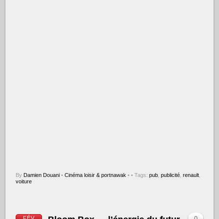
By
Damien Douani
•
Cinéma loisir & portnawak
•
• Tags:
pub
,
publicité
,
renault
,
voiture
FÉV
0