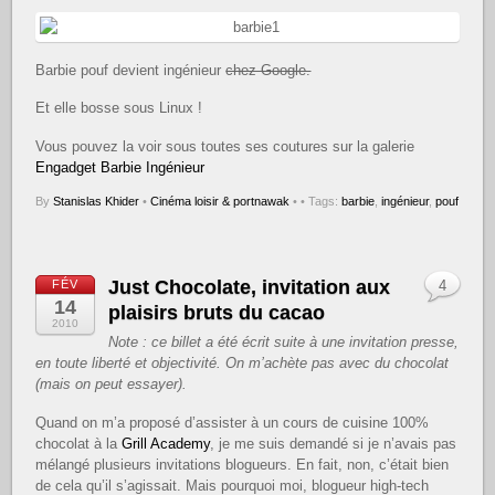
Barbie pouf devient ingénieur
chez Google.
Et elle bosse sous Linux !
Vous pouvez la voir sous toutes ses coutures sur la galerie
Engadget Barbie Ingénieur
By
Stanislas Khider
•
Cinéma loisir & portnawak
•
• Tags:
barbie
,
ingénieur
,
pouf
Just Chocolate, invitation aux
FÉV
4
14
plaisirs bruts du cacao
2010
Note : ce billet a été écrit suite à une invitation presse,
en toute liberté et objectivité. On m’achète pas avec du chocolat
(mais on peut essayer).
Quand on m’a proposé d’assister à un cours de cuisine 100%
chocolat à la
Grill Academy
, je me suis demandé si je n’avais pas
mélangé plusieurs invitations blogueurs. En fait, non, c’était bien
de cela qu’il s’agissait. Mais pourquoi moi, blogueur high-tech