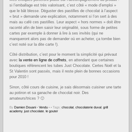
si l’emballage est très valorisant, c’est côté « mode d’emploi »
que le bât blesse. Déguster des pastilles de chocolat à l’aspect
« brut » demande une explication, notamment si l’on sert à des
mais au café ces pastilles. Leur aspect « hors normes » doit être
raconté afin de bien saisir leur originalité, sous forme de petites
cartes par exemple à donner à lire à ses invités (qui ne
manqueront alors pas de demander où en acheter, ça tombe bien
c’est noté sur la dite carte !).
Côté distribution, c’est pour le moment la simplicité qui prévaut
avec
la vente en ligne de coffrets
, en attendant que certaines
boutiques référencent les tubes Just Chocolate. Certes Noël et la
St Valentin sont passés, mais il reste plein de bonnes occasions
pour 2010 !
Sinon, côté cours de cuisine, je sais désormais cuisiner une tarte
au potiron et sa ganache de chocolat noir. Des
amateurs/trices ? 🙂
By
Damien Douani
•
Vendu
•
• Tags:
chocolat
,
chocolaterie duval
,
grill
academy
,
just chocolate
,
le gouter