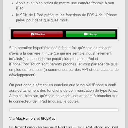
Apple avait bien prévu de mettre une caméra frontale à son
iPad,
le SDK de l’iPad préfigure les fonctions de l’OS 4 de l’iPhone
prévu pour dans quelques mois.
Si la première hypothèse accrédite le fait qu’Apple ait changé
d’avis à la dernière minute (ce qui me semble industriellement
irréaliste), la seconde me parait plus probable. iPad et
iPhone/iPod Touch sont parents proches, et vont partager de plus
en plus de fonctions (à commencer par des API et des classes de
développement).
On peut donc aisément en conclure que le nouvel iPhone a venir
aura certainement des fonctions de communication de type iChat.
A moins, bien sur, qu’Apple ne vende une webcam à brancher sur
le connecteur de l’iPad (mouais, je doute).
Via
MacRumors
et
9to5Mac
By
Damien Douani
•
Techlounge et Geekeries
•
• Tags:
iPad
,
iphone
,
ipod
,
ipod