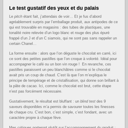
Le test gustatif des yeux et du palais
Le
pitch
étant fait, j’attendais de voir… Et je fus d’abord
agréablement surpris par l’emballage produit, aux antipodes de ce
qui est trouvable en magasins : des tubes de plastiques, une
tonalité noire relevée d’un logo blanc et rouge des plus épuré
frappé d’un J et d’un C siamois, qui ne sont pas sans rappeler un
certain Chanel…
La forme ensuite : alors que l’on déguste le chocolat en carré, ici
ce sont des petites pastilles que l’on croque à volonté. Idéal pour
accompagner le café ou un bon vin rouge ! En revanche, ces
pastilles paraissent un peu blanchâtres comme si le chocolat
avait pris un coup de chaud. C’est là que l’on m’expliqua le
principe de tempérage et de cristallisation, qui donne son brillant à
la pâte de cacao. Ici, comme le chocolat est brut, cette étape
n’est pas forcément nécessaire.
Gustativement, le résultat est bluffant : un
blind test
des 9
saveurs disponibles m’a permis de savourer toutes les finesses
de chaque cru. C’est bon, c’est simple, c’est fondant, avec un
caractère propre à chaque fève.
Mes critiques porteront plutôt sur l’accompagnement du produit :