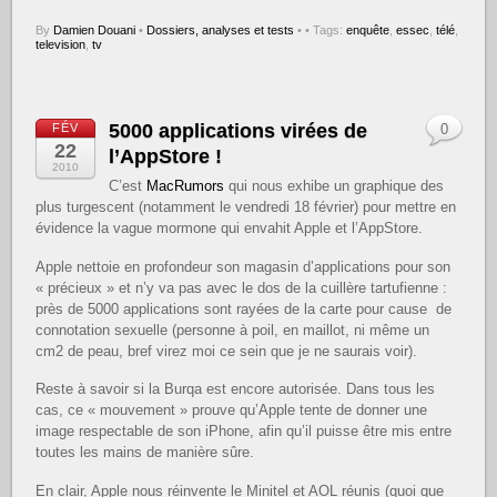
By
Damien Douani
•
Dossiers, analyses et tests
•
• Tags:
enquête
,
essec
,
télé
,
television
,
tv
5000 applications virées de
FÉV
0
22
l’AppStore !
2010
C’est
MacRumors
qui nous exhibe un graphique des
plus turgescent (notamment le vendredi 18 février) pour mettre en
évidence la vague mormone qui envahit Apple et l’AppStore.
Apple nettoie en profondeur son magasin d’applications pour son
« précieux » et n’y va pas avec le dos de la cuillère tartufienne :
près de 5000 applications sont rayées de la carte pour cause de
connotation sexuelle (personne à poil, en maillot, ni même un
cm2 de peau, bref virez moi ce sein que je ne saurais voir).
Reste à savoir si la Burqa est encore autorisée. Dans tous les
cas, ce « mouvement » prouve qu’Apple tente de donner une
image respectable de son iPhone, afin qu’il puisse être mis entre
toutes les mains de manière sûre.
En clair, Apple nous réinvente le Minitel et AOL réunis (quoi que