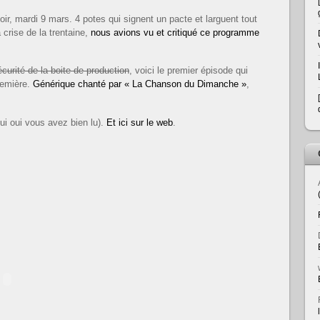
soir, mardi 9 mars. 4 potes qui signent un pacte et larguent tout
 crise de la trentaine,
nous avions vu et critiqué ce programme
curité de la boite de production
, voici le premier épisode qui
remière.
Générique chanté par « La Chanson du Dimanche »
,
ui oui vous avez bien lu).
Et ici sur le web
.