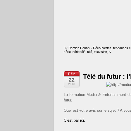
By
Damien Douani
•
Découvertes, tendances et
série
,
série télé
,
télé
,
television
,
tv
FÉV
Télé du futur :
22
2010
La formation Media & Entertainment de
futur.
Quel est votre avis sur le sujet ? A vou
C’est par ici.