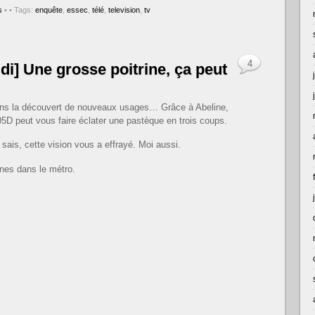
s
•
• Tags:
enquête
,
essec
,
télé
,
television
,
tv
4
di] Une grosse poitrine, ça peut
dans la découvert de nouveaux usages… Grâce à Abeline,
5D peut vous faire éclater une pastèque en trois coups.
e sais, cette vision vous a effrayé. Moi aussi.
ines dans le métro.