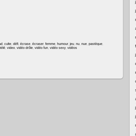
ad
,
culte
,
défi
,
écrase
,
écraser
,
femme
,
humour
,
jeu
,
nu
,
nue
,
pastèque
,
télé
,
video
,
vidéo drôle
,
vidéo fun
,
vidéo sexy
,
vidéos