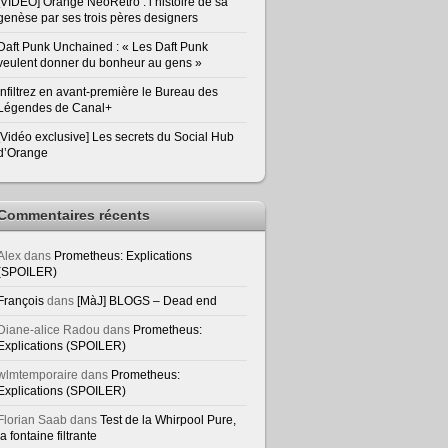
[VIDEO] Orange NeoRetro : l’histoire de sa
genèse par ses trois pères designers
Daft Punk Unchained : « Les Daft Punk
veulent donner du bonheur au gens »
Infiltrez en avant-première le Bureau des
Légendes de Canal+
[Vidéo exclusive] Les secrets du Social Hub
d’Orange
Commentaires récents
Alex
dans
Prometheus: Explications
(SPOILER)
François
dans
[MàJ] BLOGS – Dead end
Diane-alice Radou
dans
Prometheus:
Explications (SPOILER)
wlmtemporaire
dans
Prometheus:
Explications (SPOILER)
Florian Saab
dans
Test de la Whirpool Pure,
la fontaine filtrante