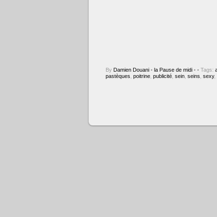
By
Damien Douani
•
la Pause de midi
•
• Tags:
pastèques
,
poitrine
,
publicité
,
sein
,
seins
,
sexy
,