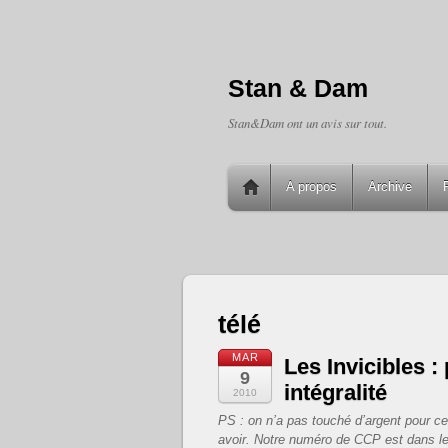
Stan & Dam
Stan&Dam ont un avis sur tout.
A propos
Archive
télé
MAR
Les Invicibles :
9
intégralité
2010
PS : on n’a pas touché d’argent pour cet
avoir. Notre numéro de CCP est dans l