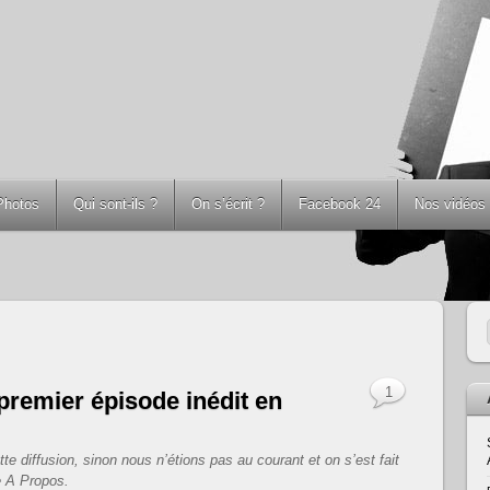
Photos
Qui sont-ils ?
On s’écrit ?
Facebook 24
Nos vidéos
1
 premier épisode inédit en
te diffusion, sinon nous n’étions pas au courant et on s’est fait
e A Propos.