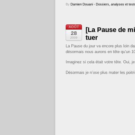
By
Damien Douani
•
Dossiers, analyses et test
AOÛT
[La Pause de mi
28
tuer
2009
La Pause du jour va encore plus loin 
désormais nous aurons en tête qu’un 10
Imaginez si cela était votre tête. Oui, j
Désormais je n’ose plus mater les poitr