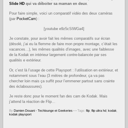
Slide HD
qui va déboiter sa maman en deux
.
Pour faire simple, voici un comparatif vidéo des deux caméras
(par
PocketCam
) :
[youtube e9z5cSIWGa4]
Je constate, pour avoir fait les mêmes comparatifs sur écran
(désolé, j’ai eu la flemme de faire mon propre montage, c’était les
vacances…), les mêmes qualités d’images, avec une faiblesse
de la Kodak en intérieur largement contre-balancée par ses
qualités e extérieur.
Or, c’est là l’usage de cette Playsport : l’utilisation en extérieur, et
notamment sous l’eau (3 mètres de profondeur, ça va pas
chercher loin mais ça suffit pour l’emmener partout sans crainte
des éclaboussures).
Je reste donc pour le moment fan des cam de Kodak. Mais
j’attend la réaction de Flip…
By
Damien Douani
•
Techlounge et Geekeries
•
• Tags:
flip
,
flip ultra hd
,
kodak
,
kodak playsport