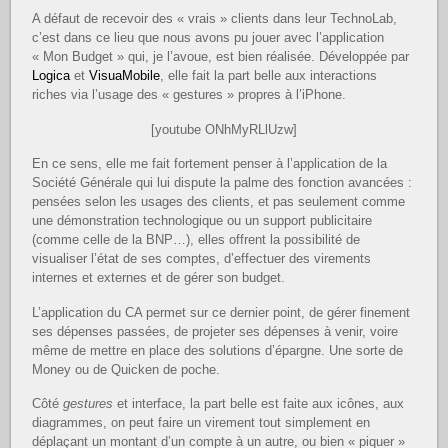
A défaut de recevoir des « vrais » clients dans leur TechnoLab,
c’est dans ce lieu que nous avons pu jouer avec l’application
« Mon Budget » qui, je l’avoue, est bien réalisée. Développée par
Logica
et
VisuaMobile
, elle fait la part belle aux interactions
riches via l’usage des « gestures » propres à l’iPhone.
[youtube ONhMyRLlUzw]
En ce sens, elle me fait fortement penser à l’application de la
Société Générale qui lui dispute la palme des fonction avancées :
pensées selon les usages des clients, et pas seulement comme
une démonstration technologique ou un support publicitaire
(comme celle de la BNP…), elles offrent la possibilité de
visualiser l’état de ses comptes, d’effectuer des virements
internes et externes et de gérer son budget.
L’application du CA permet sur ce dernier point, de gérer finement
ses dépenses passées, de projeter ses dépenses à venir, voire
même de mettre en place des solutions d’épargne. Une sorte de
Money ou de Quicken de poche.
Côté
gestures
et interface, la part belle est faite aux icônes, aux
diagrammes, on peut faire un virement tout simplement en
déplaçant un montant d’un compte à un autre, ou bien « piquer »