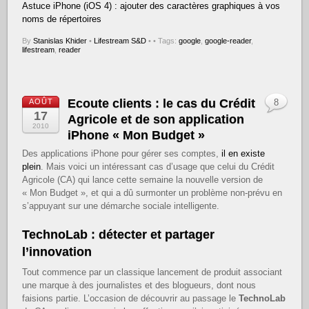
Astuce iPhone (iOS 4) : ajouter des caractères graphiques à vos
noms de répertoires
By
Stanislas Khider
•
Lifestream S&D
•
• Tags:
google
,
google-reader
,
lifestream
,
reader
Ecoute clients : le cas du Crédit
AOÛT
8
17
Agricole et de son application
2010
iPhone « Mon Budget »
Des applications iPhone pour gérer ses comptes,
il en existe
plein
. Mais voici un intéressant cas d’usage que celui du Crédit
Agricole (CA) qui lance cette semaine la nouvelle version de
« Mon Budget », et qui a dû surmonter un problème non-prévu en
s’appuyant sur une démarche sociale intelligente.
TechnoLab : détecter et partager
l’innovation
Tout commence par un classique lancement de produit associant
une marque à des journalistes et des blogueurs, dont nous
faisions partie. L’occasion de découvrir au passage le
TechnoLab