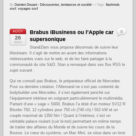
By
Damien Douani
•
Découvertes, tendances et société
•
• Tags:
flashmob
,
sncf
,
voyages sncf
Brabus iBusiness ou l’Apple car
AOÛT
0
26
supersonique
2010
Stan&Dam vous propose désormais de suivre leur
lifestream. Il s’agit de mettre en avant des informations
intéressantes vues sur le web, et de les faire partager à la
communauté du site S&D. Stan a remarqué dans ses flux RSS le
sujet suivant :
Qui ne connaît pas Brabus, le préparateur officiel de Mercedes.
Pour sa dernière création, l’Allemand ne s’est pas contenté de
bodybuilder une Mercedes, il s’est également penché sur
l’équipement intérieur en soignant particulièrement le multimédia.
Partant d’une « sage » S600, Brabus l’a doté d’un moteur SV12 R
Biturbo 750, 12 cylindres pour 750 ch (740 ch) / 552 kW et un
couple maximal de 1350 Nm ! Quant à l’intérieur, c’est un
véritable palace roulant (cuir bi-ton) permettant en même temps
de traiter des affaires du Monde et de suivre les cours de la
Bourse. Le cœur du système, un Mac Mini, se situe dans un tiroir