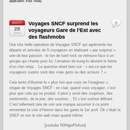
application
,
iPad
,
Relay
Voyages SNCF surprend les
AOÛT
0
28
voyageurs Gare de l’Est avec
2010
des flashmobs
Une très belle opération de Voyages SNCF qui agrémente les
départs et arrivées de 5 voyageurs en réalisant « par surprise »
une de leur passion : le fan de hard rock se retrouve face à un
groupe qui chante pour lui, l’amateur de kung-fu devient le héros
d’un clan ninja… La question étant bien sur : « est-ce que les
voyageurs surpris sont des vrais gens ou des acteurs ? ».
Cela tente d’illustrer le « plus loin que vous ne l’imaginez »,
slogan de Voyages SNCF : en clair, quand vous voyagez, c’est
plus que cela qui se produit, il peut y avoir des surprises, des
sentiments, de la joie, des sourires… Et c’est surtout délirant.
C’est tellement rare de voir une marque assumer à ce point :
remember la voix d’Homer dans les gares le 1er avril. Ok c’était la
SNCF et non le site web mais quand même.
[youtube R0HqjwPbAuw]