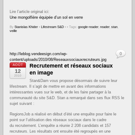
Lire l’article original ici:
Une mongolfière équipée d’un sol en verre
By
Stanislas Khider
•
Lifestream S&D
•
• Tags:
google-reader
,
reader
,
stan
,
veille
http://leblog.vendeesign.com/wp-
0
content/uploads/2010/08/Reseauxsociauxrecruteurs.jpg
Recrutement et réseaux sociaux
AOÛT
12
en image
2010
Stan&Dam vous propose désormais de suivre leur
lifestream. Il s’agit de mettre en avant des informations
intéressantes vues sur le web, et de les faire partager à la
communauté du site S&D. Stan a remarqué dans ses flux RSS le
sujet suivant :
RegionsJob a réalisé en début d’été une enquête pour faire le
point sur l’utilisation des réseaux sociaux dans le cadre
du recrutement. L’enquête a réunie 2 208 candidats et 157
recruteurs. Les résultats ont ensuite été regroupés en une