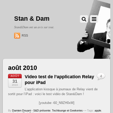
Stan & Dam
Stan&Dam ont un avis sur tout.
RSS
août 2010
Video test de l’application Relay
AOÛT
4
31
pour iPad
2010
L’application kiosque à journaux de Relay vient de
sortit pour l’iPad : voici le test vidéo de Stan&Dam !
[youtube -60_N9ZH0xM]
By
Damien Douani
•
S&D présente
,
Techlounge et Geekeries
•
• Tags:
apple
,