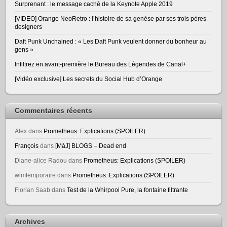
Surprenant : le message caché de la Keynote Apple 2019
[VIDEO] Orange NeoRetro : l’histoire de sa genèse par ses trois pères
designers
Daft Punk Unchained : « Les Daft Punk veulent donner du bonheur au
gens »
Infiltrez en avant-première le Bureau des Légendes de Canal+
[Vidéo exclusive] Les secrets du Social Hub d’Orange
Commentaires récents
Alex
dans
Prometheus: Explications (SPOILER)
François
dans
[MàJ] BLOGS – Dead end
Diane-alice Radou
dans
Prometheus: Explications (SPOILER)
wlmtemporaire
dans
Prometheus: Explications (SPOILER)
Florian Saab
dans
Test de la Whirpool Pure, la fontaine filtrante
Archives