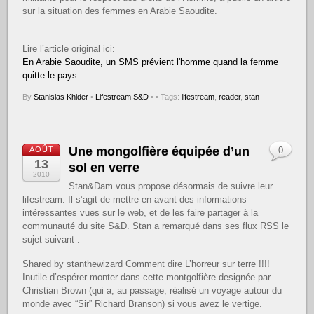
sur la situation des femmes en Arabie Saoudite.
Lire l’article original ici:
En Arabie Saoudite, un SMS prévient l'homme quand la femme
quitte le pays
By
Stanislas Khider
•
Lifestream S&D
•
• Tags:
lifestream
,
reader
,
stan
Une mongolfière équipée d’un
AOÛT
0
13
sol en verre
2010
Stan&Dam vous propose désormais de suivre leur
lifestream. Il s’agit de mettre en avant des informations
intéressantes vues sur le web, et de les faire partager à la
communauté du site S&D. Stan a remarqué dans ses flux RSS le
sujet suivant :
Shared by stanthewizard Comment dire L’horreur sur terre !!!!
Inutile d’espérer monter dans cette montgolfière designée par
Christian Brown (qui a, au passage, réalisé un voyage autour du
monde avec “Sir” Richard Branson) si vous avez le vertige.