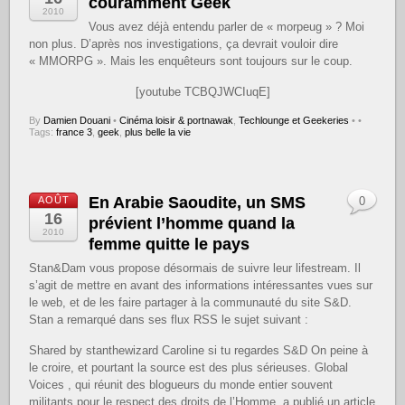
couramment Geek
2010
Vous avez déjà entendu parler de « morpeug » ? Moi
non plus. D’après nos investigations, ça devrait vouloir dire
« MMORPG ». Mais les enquêteurs sont toujours sur le coup.
[youtube TCBQJWCIuqE]
By
Damien Douani
•
Cinéma loisir & portnawak
,
Techlounge et Geekeries
•
•
Tags:
france 3
,
geek
,
plus belle la vie
En Arabie Saoudite, un SMS
AOÛT
0
16
prévient l’homme quand la
2010
femme quitte le pays
Stan&Dam vous propose désormais de suivre leur lifestream. Il
s’agit de mettre en avant des informations intéressantes vues sur
le web, et de les faire partager à la communauté du site S&D.
Stan a remarqué dans ses flux RSS le sujet suivant :
Shared by stanthewizard Caroline si tu regardes S&D On peine à
le croire, et pourtant la source est des plus sérieuses. Global
Voices , qui réunit des blogueurs du monde entier souvent
militants pour le respect des droits de l’Homme, a publié un article