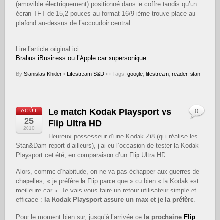
(amovible électriquement) positionné dans le coffre tandis qu’un
écran TFT de 15,2 pouces au format 16/9 ième trouve place au
plafond au-dessus de l’accoudoir central.
Lire l’article original ici:
Brabus iBusiness ou l’Apple car supersonique
By
Stanislas Khider
•
Lifestream S&D
•
• Tags:
google
,
lifestream
,
reader
,
stan
Le match Kodak Playsport vs
AOÛT
0
25
Flip Ultra HD
2010
Heureux possesseur d’une Kodak Zi8 (qui réalise les
Stan&Dam report d’ailleurs), j’ai eu l’occasion de tester la Kodak
Playsport cet été, en comparaison d’un Flip Ultra HD.
Alors, comme d’habitude, on ne va pas échapper aux guerres de
chapelles, « je préfère la Flip parce que » ou bien « la Kodak est
meilleure car ». Je vais vous faire un retour utilisateur simple et
efficace :
la Kodak Playsport assure un max et je la préfère
.
Pour le moment bien sur, jusqu’à l’arrivée de
la prochaine
Flip