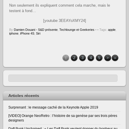
Non seulement ils expliquent comment cela marche, mais le
testent à fond…
[youtube 3EEAYoXMY24]
By
Damien Douani
•
S&D présente
,
Techlounge et Geekeries
•
• Tags:
apple
,
iphone
,
iPhone 4S
,
Siri
1
2
3
4
5
>
»
Articles récents
Surprenant : le message caché de la Keynote Apple 2019
[VIDEO] Orange NeoRetro : l’histoire de sa genèse par ses trois pères
designers
Daft Punk Unchained : « Les Daft Punk veulent donner du bonheur au