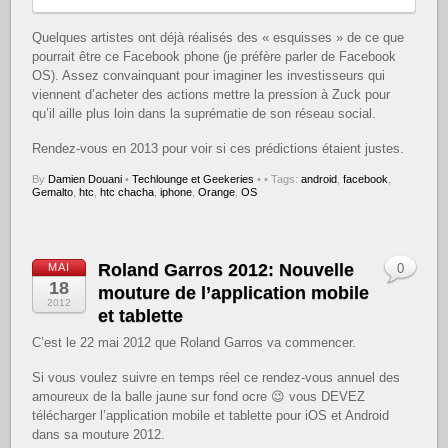
Quelques artistes ont déjà réalisés des « esquisses » de ce que
pourrait être ce Facebook phone (je préfère parler de Facebook
OS). Assez convainquant pour imaginer les investisseurs qui
viennent d’acheter des actions mettre la pression à Zuck pour
qu’il aille plus loin dans la suprématie de son réseau social.
Rendez-vous en 2013 pour voir si ces prédictions étaient justes.
By
Damien Douani
•
Techlounge et Geekeries
•
• Tags:
android
,
facebook
,
Gemalto
,
htc
,
htc chacha
,
iphone
,
Orange
,
OS
Roland Garros 2012: Nouvelle
MAI
0
18
mouture de l’application mobile
2012
et tablette
C’est le 22 mai 2012 que Roland Garros va commencer.
Si vous voulez suivre en temps réel ce rendez-vous annuel des
amoureux de la balle jaune sur fond ocre 😉 vous DEVEZ
télécharger l’application mobile et tablette pour iOS et Android
dans sa mouture 2012.