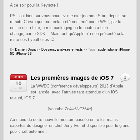
A ce soir pour la Keynote !
PS : oui bien sur vous pourriez me dire (comme Stan, depuis sa
retraite Corse) que tout cela a été confirmé par le WSJ, par la
notice qui a fuité, par le packaging ou le bouton a bien
changé, par le SDK… Mais tant qu’Apple n’a rien présenté cela
reste des hypothèses 😉
By
Damien Douani
•
Dossiers, analyses et tests
•
• Tags:
apple
,
iphone
,
iPhone
5C
,
iPhone 5S
Les premières images de iOS 7
JUIN
1
10
La WWDC (conférence développeurs) 2013 d’Apple
2013
est lancée, avec l’arrivée tant attendue d’un iOS
rajeuni, iOS 7.
[youtube Zd4w5NC364c]
Au menu de cette nouvelle mouture passée entre les mains
expertes du designer en chef Jony Ive, et disponible pour le grand
public cet automne :