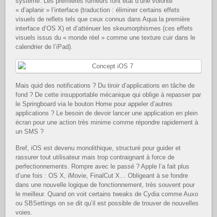
système. Les premières rumeurs font état d’une volonté
« d’aplanir » l’interface (traduction : éliminer certains effets
visuels de reflets tels que ceux connus dans Aqua la première
interface d’OS X) et d’atténuer les skeumorphismes (ces effets
visuels issus du « monde réel » comme une texture cuir dans le
calendrier de l’iPad).
Mais quid des notifications ? Du tiroir d’applications en tâche de
fond ? De cette insupportable mécanique qui oblige à repasser par
le Springboard via le bouton Home pour appeler d’autres
applications ? Le besoin de devoir lancer une application en plein
écran pour une action très minime comme répondre rapidement à
un SMS ?
Bref, iOS est devenu monolithique, structuré pour guider et
rassurer tout utilisateur mais trop contraignant à force de
perfectionnements. Rompre avec le passé ? Apple l’a fait plus
d’une fois : OS X, iMovie, FinalCut X… Obligeant à se fondre
dans une nouvelle logique de fonctionnement, très souvent pour
le meilleur. Quand on voit certains tweaks de Cydia comme Auxo
ou SBSettings on se dit qu’il est possible de trouver de nouvelles
voies.