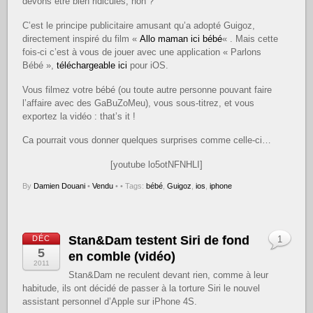
devons être bien ridicules, non ?
C’est le principe publicitaire amusant qu’a adopté Guigoz,
directement inspiré du film «
Allo maman ici bébé
« . Mais cette
fois-ci c’est à vous de jouer avec une application « Parlons
Bébé »,
téléchargeable ici
pour iOS.
Vous filmez votre bébé (ou toute autre personne pouvant faire
l’affaire avec des GaBuZoMeu), vous sous-titrez, et vous
exportez la vidéo : that’s it !
Ca pourrait vous donner quelques surprises comme celle-ci…
[youtube lo5otNFNHLI]
By
Damien Douani
•
Vendu
•
• Tags:
bébé
,
Guigoz
,
ios
,
iphone
Stan&Dam testent Siri de fond
DÉC
1
5
en comble (vidéo)
2011
Stan&Dam ne reculent devant rien, comme à leur
habitude, ils ont décidé de passer à la torture Siri le nouvel
assistant personnel d’Apple sur iPhone 4S.