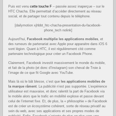
Puis est venu
cette touche F
– passée assez inaperçue – sur le
HTC Chacha. Elle permettait d’accéder directement au réseau
social, et de partager tout contenu depuis le téléphone.
[dailymotion xjhbbt_htc-chacha-presentation-du-facebook-
phone_tech nolink]
Aujourd’hui,
Facebook multiplie les applications mobiles
, et
des rumeurs de partenariat avec Apple pour apparaitre dans iOS 6
sont légion. Quant à HTC, il est régulièrement cité comme
partenaire technologique pour créer un Facebook Phone.
Clairement, Facebook investit massivement le monde du mobile,
et fait de la photo (et donc d’Instagram) son cheval de Troie à
l’image de ce que fit Google avec YouTube.
Mais là où le bât blesse, c’est que
les applications mobiles de
la marque râment
. La publicité n’est pas supportée. L’expérience
utilisateur est mauvaise, et donc ralentit la part de Facebook via
le mobile alors que le trafic en mobilité explose et passe devant
celui de l’internet fixe. Et, de plus, la « philosophie » de Facebook
est de créer un écosystème cohérent, sorte de réseau privatif au
sein du web, avec ses applications et ses propres modes de
publicité. Enfin, Facebook s’oriente de plus en plus vers une