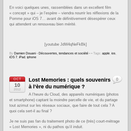
En voici quelques unes, rassemblées dans un excellent film
« concept » qui – je l’espère – viendra nourrir les réflexions de la
Pomme pour iOS 7… avant de définitivement désespérer ceux
qui attendent un renouveau bien mérité.
[youtube JdW4qNeFkBk]
By
Damien Douani
•
Découvertes, tendances et société
•
• Tags:
apple
,
ios
,
iOS 7
,
iPad
,
iphone
Lost Memories : quels souvenirs
OCT
0
10
à l’ère du numérique ?
2012
A l’heure du Cloud, des appareils numériques (photos
et smartphone) captant la moindre parcelle de vie, et du partage
tout azimut sur les réseaux sociaux, que faire de tout cela ? A
quoi cela sert-il au final ?
Je ne suis pas fan du traitement photo de ce (très) court-métrage
« Lost Memories », ni du pathos qu’il induit.