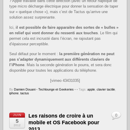
? Apple travaille dans cette direction (avec un retour haptique de
type micro décharge électrique pour donner la sensation de taper
sur « quelque chose »), mais c’est de Tactus qu’arrive une
solution assez surprenante.
Ici,
il est possible de faire apparaitre des sortes de « bulles »
en relief qui vont donner du ressenti aux touches
. Le film qui
permet cela est incrusté dans l’écran, ne rajoutant pas
d’épaisseur perceptible.
Seul défaut pour le moment :
la première génération ne peut
pas s’adapter dynamiquement aux différents claviers de
l’iPhone
. Mais la seconde génération le pourra, et sera donc
disponible pour toutes les applications du téléphone.
[vimeo 43431035]
By
Damien Douani
•
Techlounge et Geekeries
•
• Tags:
apple
,
clavier tactile
,
iphone
,
tactus
Les raisons de croire à un
JUIN
0
5
mobile et OS Facebook pour
2012
2013