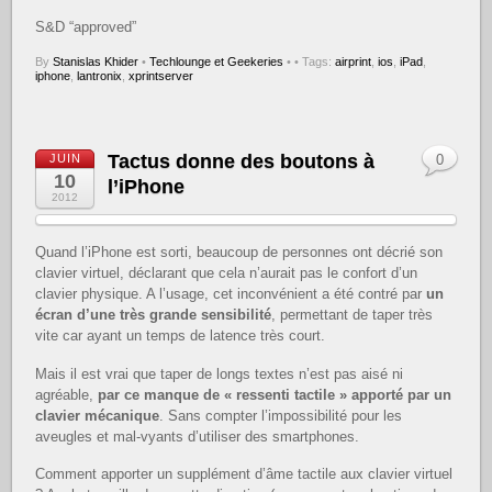
S&D “approved”
By
Stanislas Khider
•
Techlounge et Geekeries
•
• Tags:
airprint
,
ios
,
iPad
,
iphone
,
lantronix
,
xprintserver
Tactus donne des boutons à
JUIN
0
10
l’iPhone
2012
Quand l’iPhone est sorti, beaucoup de personnes ont décrié son
clavier virtuel, déclarant que cela n’aurait pas le confort d’un
clavier physique. A l’usage, cet inconvénient a été contré par
un
écran d’une très grande sensibilité
, permettant de taper très
vite car ayant un temps de latence très court.
Mais il est vrai que taper de longs textes n’est pas aisé ni
agréable,
par ce manque de « ressenti tactile » apporté par un
clavier mécanique
. Sans compter l’impossibilité pour les
aveugles et mal-vyants d’utiliser des smartphones.
Comment apporter un supplément d’âme tactile aux clavier virtuel