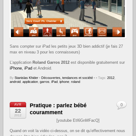
Sans compter sur iPad les petits jeux 3D bien addictif (je fais 27
max en niveau 3 pour les connaisseurs)
L’application
Roland Garros 2012
est disponible gratuitement sur
iPhone, iPad
et Android.
By
Stanislas Khider
•
Découvertes, tendances et société
•
• Tags:
2012
,
android
,
application
,
garros
,
iPad
,
iphone
,
roland
Pratique : parlez bébé
AVR
0
22
couramment
2012
[youtube EtI6GnMFacQ]
Quand on voit la vidéo ci-dessus, on se dit qu’effectivement nous