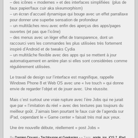
– des icônes « modernes » et des interfaces simplifiées (plus de
faux papier/faux cuir aka skeumorphism)
– un écran d’accueil dynamique qui bouge avec un effet parrallaxe
pour donner une superbe sensation de profondeur
– un multitâches revu avec enfin des aperçus des apps/pages
ouvertes (et pas que l’icône)
– des menus avec un léger effet de transparence, dont un
raccourci vers les commandes les plus utilisées très fortement
inspiré d’Android et de tweaks Cydia
– un multitâche flexible avec des apps qui se mettent à jour
automatiquement en arrière plan si elles sont considérées comme
régulièrement utilisées.
Le travail de design sur l’interface est magnifique, rappelle
Windows Phone 8 et Web OS avec une « Ive touch » qui donne
envie de regarder l’objet et de jouer avec. Une réussite.
Mais c’est surtout une vraie rupture avec l’ère Jobs qui ne jurait
que par « l’imitation du réel » avec des textures pas toujours du
meilleur goût. J’aimais bien pourtant le faux cuir de l’agenda sur
iPad, cependant le « Game center » faisait très mal aux yeux.
Une ère nouvelle débute, réellement « post Jobs »
By
Damien Douani
•
Techlounge et Geekeries
•
• Tags:
apple
,
ios
,
iOS 7
,
iPad
,