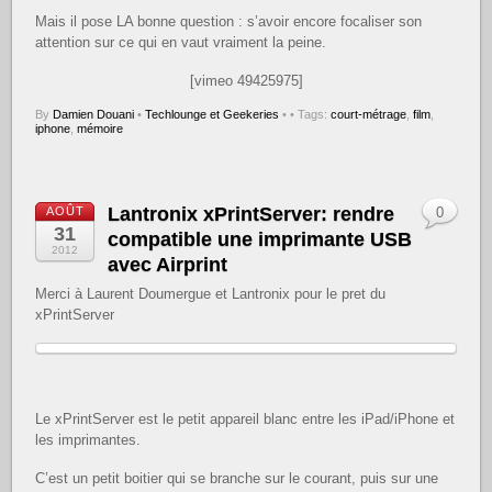
Mais il pose LA bonne question : s’avoir encore focaliser son
attention sur ce qui en vaut vraiment la peine.
[vimeo 49425975]
By
Damien Douani
•
Techlounge et Geekeries
•
• Tags:
court-métrage
,
film
,
iphone
,
mémoire
Lantronix xPrintServer: rendre
AOÛT
0
31
compatible une imprimante USB
2012
avec Airprint
Merci à Laurent Doumergue et Lantronix pour le pret du
xPrintServer
Le xPrintServer est le petit appareil blanc entre les iPad/iPhone et
les imprimantes.
C’est un petit boitier qui se branche sur le courant, puis sur une