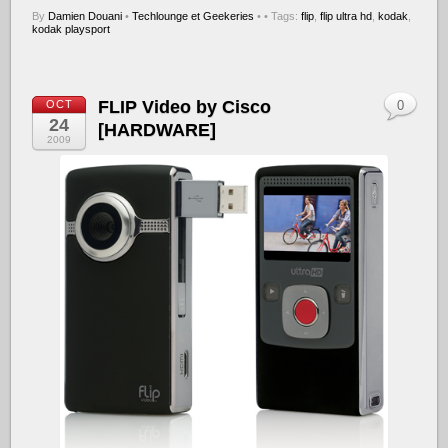
By
Damien Douani
•
Techlounge et Geekeries
•
• Tags:
flip
,
flip ultra hd
,
kodak
,
kodak playsport
FLIP Video by Cisco
OCT
0
24
[HARDWARE]
2009