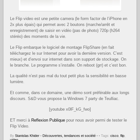
Le Flip video est une petite camera (le form factor de l’iPhone en
2x plus épais) qui permet avec 2 boutons (marche/arrêt et
enregistrement) de saisir en vidéo (pas de photo) 720p (h264
stéréo) des moments de la vie.
Le Flip embarque le logiciel de montage FlipShare (en fait
téléchargez le sur Internet pour avoir la dernière version. C’est
mieux) et d’envoi sur internet dans son support de stockage. On
le branche. Le programme s’installe. On reboot (grr) et c’est bon.
La qualité n’est pas mal du tout petit plus la sensibilité en basse
lumière.
Et comme, dans ce domaine, une démo sont préférable aux longs
discours. S&D vous propose la Windows 7 party de Teulliac.
[youtube x0lF_kG_fwo]
ET merci à
Reflexion Publique
pour nous avoir permi de tester le
Flip Video.
By
Stanislas Khider
•
Découvertes, tendances et société
•
• Tags:
cisco
,
flip
,
video