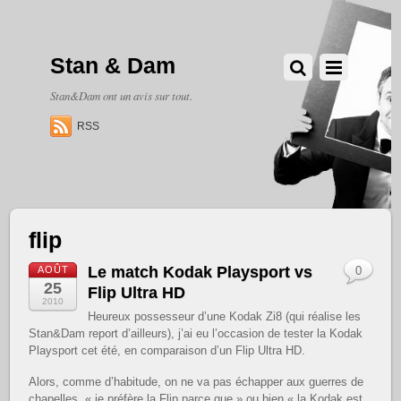
Stan & Dam
Stan&Dam ont un avis sur tout.
RSS
flip
Le match Kodak Playsport vs
AOÛT
0
25
Flip Ultra HD
2010
Heureux possesseur d’une Kodak Zi8 (qui réalise les
Stan&Dam report d’ailleurs), j’ai eu l’occasion de tester la Kodak
Playsport cet été, en comparaison d’un Flip Ultra HD.
Alors, comme d’habitude, on ne va pas échapper aux guerres de
chapelles, « je préfère la Flip parce que » ou bien « la Kodak est