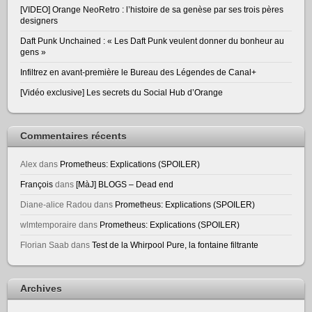
[VIDEO] Orange NeoRetro : l’histoire de sa genèse par ses trois pères
designers
Daft Punk Unchained : « Les Daft Punk veulent donner du bonheur au
gens »
Infiltrez en avant-première le Bureau des Légendes de Canal+
[Vidéo exclusive] Les secrets du Social Hub d’Orange
Commentaires récents
Alex
dans
Prometheus: Explications (SPOILER)
François
dans
[MàJ] BLOGS – Dead end
Diane-alice Radou
dans
Prometheus: Explications (SPOILER)
wlmtemporaire
dans
Prometheus: Explications (SPOILER)
Florian Saab
dans
Test de la Whirpool Pure, la fontaine filtrante
Archives