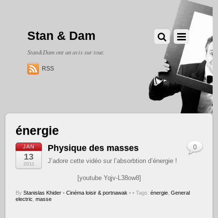
Stan & Dam
Stan&Dam ont un avis sur tout.
RSS
énergie
Physique des masses
JAN
0
13
J’adore cette vidéo sur l’absorbtion d’énergie !
2011
[youtube Yqjv-L38ow8]
By
Stanislas Khider
•
Cinéma loisir & portnawak
•
• Tags:
énergie
,
General
electric
,
masse