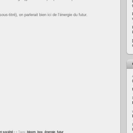
s-titré), on parlerait bien ici de l’énergie du futur.
t société
•
• Tags:
bloom
,
box
,
énergie
,
futur