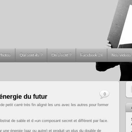
Photos
Qui sont-ils ?
On s’écrit ?
Facebook 24
Nos vidéos
0
nergie du futur
petit carré très fin aligné les uns avec les autres pour former
strat de sable et d »un composant secret et différent par face.
 une énergie (gaz ou autre) et produit un plus du double de