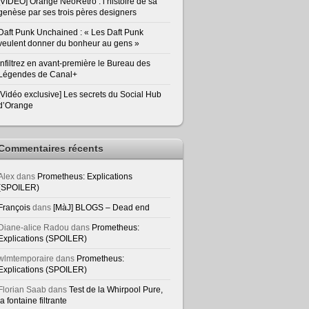
[VIDEO] Orange NeoRetro : l’histoire de sa
genèse par ses trois pères designers
Daft Punk Unchained : « Les Daft Punk
veulent donner du bonheur au gens »
Infiltrez en avant-première le Bureau des
Légendes de Canal+
[Vidéo exclusive] Les secrets du Social Hub
d’Orange
Commentaires récents
Alex
dans
Prometheus: Explications
(SPOILER)
François
dans
[MàJ] BLOGS – Dead end
Diane-alice Radou
dans
Prometheus:
Explications (SPOILER)
wlmtemporaire
dans
Prometheus:
Explications (SPOILER)
Florian Saab
dans
Test de la Whirpool Pure,
la fontaine filtrante