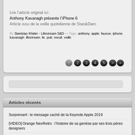
Lire l’article original ici:
Anthony Kavanagh présente l’iPhone 6
Article issu de la veille quotidienne de Stan&Dam.
By
Stanislas Khider
•
Lifestream S&D
•
• Tags:
anthony
,
apple
,
fausse
,
iphone
,
kavanagh
,
lifestream
,
lis
,
pub
,
result
,
veille
1
2
3
4
5
>
»
Articles récents
Surprenant : le message caché de la Keynote Apple 2019
[VIDEO] Orange NeoRetro : l’histoire de sa genèse par ses trois pères
designers