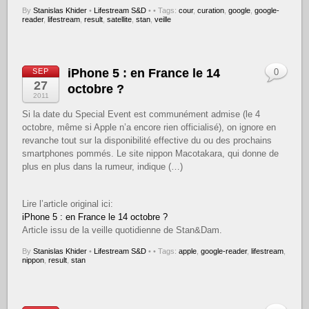
By
Stanislas Khider
•
Lifestream S&D
•
• Tags:
cour
,
curation
,
google
,
google-
reader
,
lifestream
,
result
,
satellite
,
stan
,
veille
iPhone 5 : en France le 14
SEP
0
27
octobre ?
2011
Si la date du Special Event est communément admise (le 4
octobre, même si Apple n’a encore rien officialisé), on ignore en
revanche tout sur la disponibilité effective du ou des prochains
smartphones pommés. Le site nippon Macotakara, qui donne de
plus en plus dans la rumeur, indique (…)
Lire l’article original ici:
iPhone 5 : en France le 14 octobre ?
Article issu de la veille quotidienne de Stan&Dam.
By
Stanislas Khider
•
Lifestream S&D
•
• Tags:
apple
,
google-reader
,
lifestream
,
nippon
,
result
,
stan