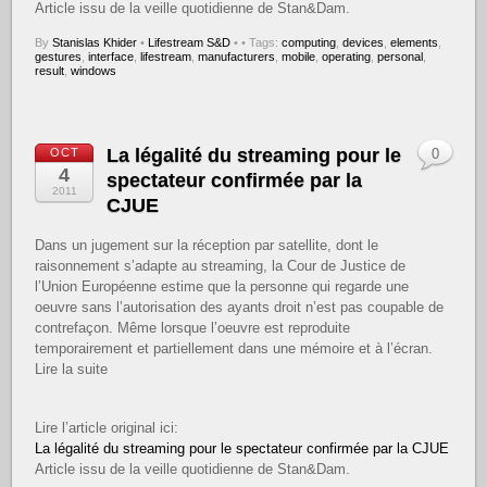
Article issu de la veille quotidienne de Stan&Dam.
By
Stanislas Khider
•
Lifestream S&D
•
• Tags:
computing
,
devices
,
elements
,
gestures
,
interface
,
lifestream
,
manufacturers
,
mobile
,
operating
,
personal
,
result
,
windows
La légalité du streaming pour le
OCT
0
4
spectateur confirmée par la
2011
CJUE
Dans un jugement sur la réception par satellite, dont le
raisonnement s’adapte au streaming, la Cour de Justice de
l’Union Européenne estime que la personne qui regarde une
oeuvre sans l’autorisation des ayants droit n’est pas coupable de
contrefaçon. Même lorsque l’oeuvre est reproduite
temporairement et partiellement dans une mémoire et à l’écran.
Lire la suite
Lire l’article original ici:
La légalité du streaming pour le spectateur confirmée par la CJUE
Article issu de la veille quotidienne de Stan&Dam.