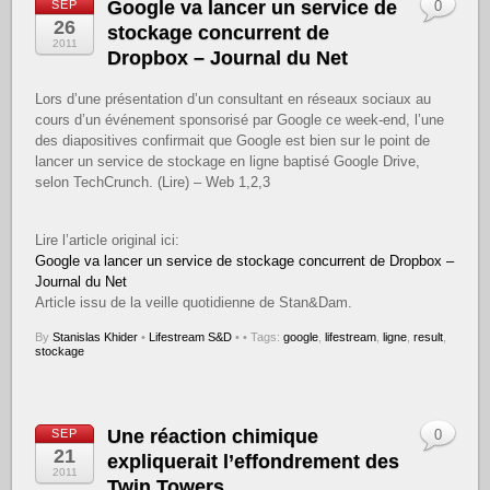
Google va lancer un service de
SEP
0
26
stockage concurrent de
2011
Dropbox – Journal du Net
Lors d’une présentation d’un consultant en réseaux sociaux au
cours d’un événement sponsorisé par Google ce week-end, l’une
des diapositives confirmait que Google est bien sur le point de
lancer un service de stockage en ligne baptisé Google Drive,
selon TechCrunch. (Lire) – Web 1,2,3
Lire l’article original ici:
Google va lancer un service de stockage concurrent de Dropbox –
Journal du Net
Article issu de la veille quotidienne de Stan&Dam.
By
Stanislas Khider
•
Lifestream S&D
•
• Tags:
google
,
lifestream
,
ligne
,
result
,
stockage
Une réaction chimique
SEP
0
21
expliquerait l’effondrement des
2011
Twin Towers