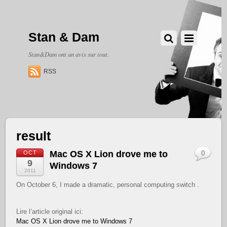
Stan & Dam
Stan&Dam ont un avis sur tout.
RSS
result
Mac OS X Lion drove me to
OCT
0
9
Windows 7
2011
On October 6, I made a dramatic, personal computing switch .
Lire l’article original ici:
Mac OS X Lion drove me to Windows 7