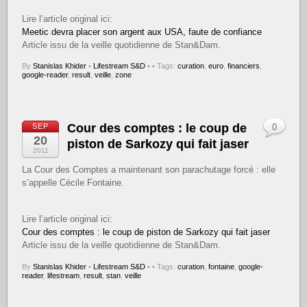
Lire l’article original ici:
Meetic devra placer son argent aux USA, faute de confiance
Article issu de la veille quotidienne de Stan&Dam.
By
Stanislas Khider
•
Lifestream S&D
•
• Tags:
curation
,
euro
,
financiers
,
google-reader
,
result
,
veille
,
zone
Cour des comptes : le coup de
SEP
0
20
piston de Sarkozy qui fait jaser
2011
La Cour des Comptes a maintenant son parachutage forcé : elle
s’appelle Cécile Fontaine.
Lire l’article original ici:
Cour des comptes : le coup de piston de Sarkozy qui fait jaser
Article issu de la veille quotidienne de Stan&Dam.
By
Stanislas Khider
•
Lifestream S&D
•
• Tags:
curation
,
fontaine
,
google-
reader
,
lifestream
,
result
,
stan
,
veille