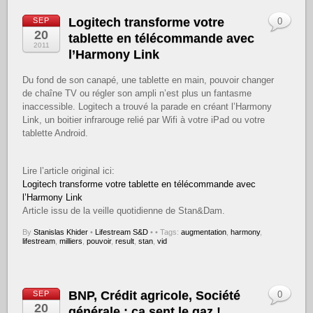
Logitech transforme votre
SEP
0
20
tablette en télécommande avec
2011
l’Harmony Link
Du fond de son canapé, une tablette en main, pouvoir changer
de chaîne TV ou régler son ampli n’est plus un fantasme
inaccessible. Logitech a trouvé la parade en créant l’Harmony
Link, un boitier infrarouge relié par Wifi à votre iPad ou votre
tablette Android.
Lire l’article original ici:
Logitech transforme votre tablette en télécommande avec
l’Harmony Link
Article issu de la veille quotidienne de Stan&Dam.
By
Stanislas Khider
•
Lifestream S&D
•
• Tags:
augmentation
,
harmony
,
lifestream
,
milliers
,
pouvoir
,
result
,
stan
,
vid
BNP, Crédit agricole, Société
SEP
0
20
générale : ça sent le gaz !