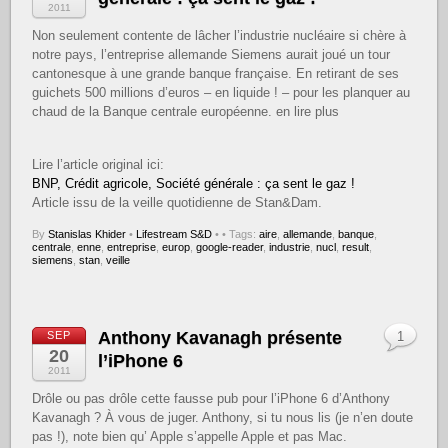
2011
Non seulement contente de lâcher l’industrie nucléaire si chère à
notre pays, l’entreprise allemande Siemens aurait joué un tour
cantonesque à une grande banque française. En retirant de ses
guichets 500 millions d’euros – en liquide ! – pour les planquer au
chaud de la Banque centrale européenne. en lire plus
Lire l’article original ici:
BNP, Crédit agricole, Société générale : ça sent le gaz !
Article issu de la veille quotidienne de Stan&Dam.
By
Stanislas Khider
•
Lifestream S&D
•
• Tags:
aire
,
allemande
,
banque
,
centrale
,
enne
,
entreprise
,
europ
,
google-reader
,
industrie
,
nucl
,
result
,
siemens
,
stan
,
veille
Anthony Kavanagh présente
SEP
1
20
l’iPhone 6
2011
Drôle ou pas drôle cette fausse pub pour l’iPhone 6 d’Anthony
Kavanagh ? À vous de juger. Anthony, si tu nous lis (je n’en doute
pas !), note bien qu’ Apple s’appelle Apple et pas Mac.