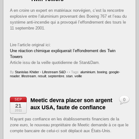
A en croire un expert en matériaux norvégien, c’est la rencontre
explosive entre l’aluminium provenant des Boeing 767 et l’eau du
système anti-incendie qui a provoqué l’effondrement des tours le
11 septembre 2001.
Lire l’article original ici:
Une réaction chimique expliquerait l’effondrement des Twin
Towers
Article issu de la veille quotidienne de Stan&Dam.
By
Stanislas Khider
•
Lifestream S&D
•
• Tags:
aluminium
,
boeing
,
google-
reader
,
lifestream
,
result
,
septembre
,
stan
,
veille
Meetic devra placer son argent
SEP
0
21
aux USA, faute de confiance
2011
N’ayant pas confiance en les établissements financiers de la
zone euro, le nouveau propriétaire de Meetic demande à ce que le
compte bancaire de celui-ci soit déplacé aux États-Unis.