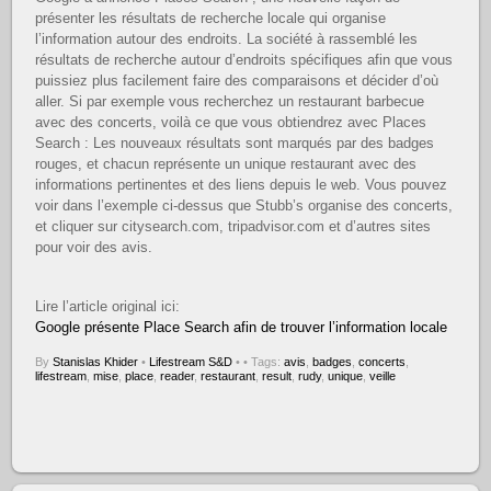
présenter les résultats de recherche locale qui organise
l’information autour des endroits. La société à rassemblé les
résultats de recherche autour d’endroits spécifiques afin que vous
puissiez plus facilement faire des comparaisons et décider d’où
aller. Si par exemple vous recherchez un restaurant barbecue
avec des concerts, voilà ce que vous obtiendrez avec Places
Search : Les nouveaux résultats sont marqués par des badges
rouges, et chacun représente un unique restaurant avec des
informations pertinentes et des liens depuis le web. Vous pouvez
voir dans l’exemple ci-dessus que Stubb’s organise des concerts,
et cliquer sur citysearch.com, tripadvisor.com et d’autres sites
pour voir des avis.
Lire l’article original ici:
Google présente Place Search afin de trouver l’information locale
By
Stanislas Khider
•
Lifestream S&D
•
• Tags:
avis
,
badges
,
concerts
,
lifestream
,
mise
,
place
,
reader
,
restaurant
,
result
,
rudy
,
unique
,
veille