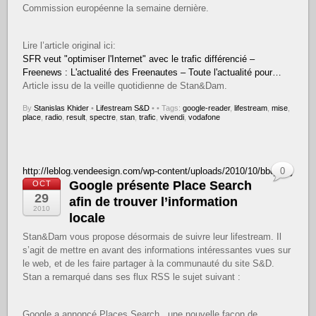
Commission européenne la semaine dernière.
Lire l’article original ici:
SFR veut "optimiser l'Internet" avec le trafic différencié –
Freenews : L'actualité des Freenautes – Toute l'actualité pour…
Article issu de la veille quotidienne de Stan&Dam.
By
Stanislas Khider
•
Lifestream S&D
•
• Tags:
google-reader
,
lifestream
,
mise
,
place
,
radio
,
result
,
spectre
,
stan
,
trafic
,
vivendi
,
vodafone
http://leblog.vendeesign.com/wp-content/uploads/2010/10/bbq.png
0
Google présente Place Search
OCT
29
afin de trouver l’information
2010
locale
Stan&Dam vous propose désormais de suivre leur lifestream. Il
s’agit de mettre en avant des informations intéressantes vues sur
le web, et de les faire partager à la communauté du site S&D.
Stan a remarqué dans ses flux RSS le sujet suivant :
Google a annoncé Places Search , une nouvelle façon de