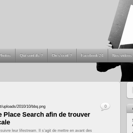
Photos
Qui sont-ils ?
On s’écrit ?
Facebook 24
Nos vidéos
nt/uploads/2010/10/bbq.png
0
 Place Search afin de trouver
cale
vre leur lifestream. Il s’agit de mettre en avant des