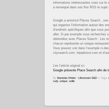
informations intéressantes vues sur le 
a remarqué dans ses flux RSS le sujet 
Google a annoncé Places Search , une n
qui organise l’information autour des en
d’endroits spécifiques afin que vous pu
aller. Si par exemple vous recherchez 
obtiendrez avec Places Search : Les n
chacun représente un unique restaurant 
Vous pouvez voir dans l’exemple ci-des
citysearch.com, tripadvisor.com et d’aut
Lire l’article original ici:
Google présente Place Search afin de tr
By
Stanislas Khider
•
Lifestream S&D
•
• Tags:
rudy
,
unique
,
veille