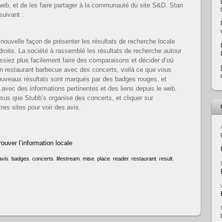
web, et de les faire partager à la communauté du site S&D. Stan
suivant :
ouvelle façon de présenter les résultats de recherche locale
droits. La société à rassemblé les résultats de recherche autour
issiez plus facilement faire des comparaisons et décider d’où
un restaurant barbecue avec des concerts, voilà ce que vous
ouveaux résultats sont marqués par des badges rouges, et
avec des informations pertinentes et des liens depuis le web.
sus que Stubb’s organise des concerts, et cliquer sur
res sites pour voir des avis.
ouver l’information locale
avis
,
badges
,
concerts
,
lifestream
,
mise
,
place
,
reader
,
restaurant
,
result
,