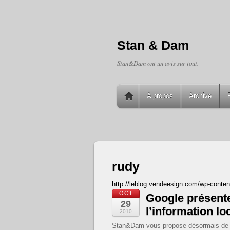
Stan & Dam
Stan&Dam ont un avis sur tout.
A propos
Archive
rudy
http://leblog.vendeesign.com/wp-conte
OCT
Google présente
29
l’information lo
2010
Stan&Dam vous propose désormais de sui