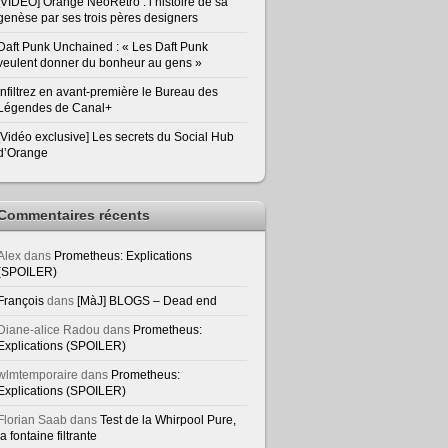
[VIDEO] Orange NeoRetro : l’histoire de sa
genèse par ses trois pères designers
Daft Punk Unchained : « Les Daft Punk
veulent donner du bonheur au gens »
Infiltrez en avant-première le Bureau des
Légendes de Canal+
[Vidéo exclusive] Les secrets du Social Hub
d’Orange
Commentaires récents
Alex
dans
Prometheus: Explications
(SPOILER)
François
dans
[MàJ] BLOGS – Dead end
Diane-alice Radou
dans
Prometheus:
Explications (SPOILER)
wlmtemporaire
dans
Prometheus:
Explications (SPOILER)
Florian Saab
dans
Test de la Whirpool Pure,
la fontaine filtrante