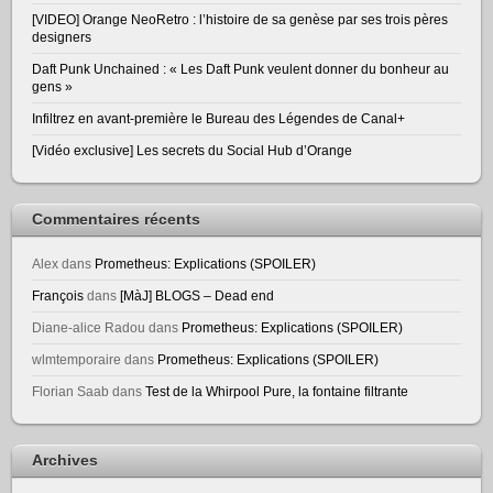
[VIDEO] Orange NeoRetro : l’histoire de sa genèse par ses trois pères
designers
Daft Punk Unchained : « Les Daft Punk veulent donner du bonheur au
gens »
Infiltrez en avant-première le Bureau des Légendes de Canal+
[Vidéo exclusive] Les secrets du Social Hub d’Orange
Commentaires récents
Alex
dans
Prometheus: Explications (SPOILER)
François
dans
[MàJ] BLOGS – Dead end
Diane-alice Radou
dans
Prometheus: Explications (SPOILER)
wlmtemporaire
dans
Prometheus: Explications (SPOILER)
Florian Saab
dans
Test de la Whirpool Pure, la fontaine filtrante
Archives