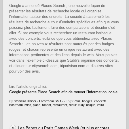
Google a annoncé Places Search , une nouvelle façon de
présenter les résultats de recherche locale qui organise
l’information autour des endroits. La société à rassemblé les
résultats de recherche autour d’endroits spécifiques afin que vous
puissiez plus facilement faire des comparaisons et décider d’où
aller. Si par exemple vous recherchez un restaurant barbecue
avec des concerts, voilà ce que vous obtiendrez avec Places
Search : Les nouveaux résultats sont marqués par des badges
rouges, et chacun représente un unique restaurant avec des
informations pertinentes et des liens depuis le web. Vous pouvez
voir dans l’exemple ci-dessus que Stubb’s organise des concerts,
et cliquer sur citysearch.com, tripadvisor.com et d’autres sites
pour voir des avis.
Lire l’article original ici:
Google présente Place Search afin de trouver l’information locale
By
Stanislas Khider
•
Lifestream S&D
•
• Tags:
avis
,
badges
,
concerts
,
lifestream
,
mise
,
place
,
reader
,
restaurant
,
result
,
rudy
,
unique
,
veille
Les Babes du Paris Games Week (et plus encore)