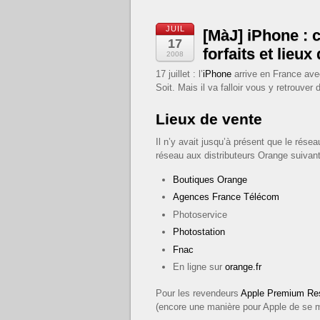
JUIL
[MàJ] iPhone : 
17
forfaits et lieux
2008
17 juillet : l’
iPhone
arrive en France avec
Soit. Mais il va falloir vous y retrouver 
Lieux de vente
Il n’y avait jusqu’à présent que le rése
réseau aux distributeurs Orange suivant
Boutiques Orange
Agences France Télécom
Photoservice
Photostation
Fnac
En ligne sur
orange.fr
Pour les revendeurs
Apple Premium Res
(encore une manière pour Apple de se m