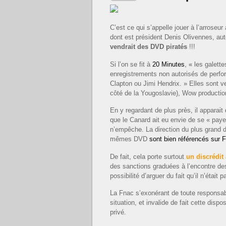
C’est ce qui s’appelle jouer à l’arrose
dont est président Denis Olivennes, aut
vendrait des DVD piratés
!!!
Si l’on se fit à
20 Minutes
, « les galett
enregistrements non autorisés de perfo
Clapton ou Jimi Hendrix. » Elles sont ve
côté de la Yougoslavie), Wow productio
En y regardant de plus près, il apparait
que le Canard ait eu envie de se « pay
n’empêche. La direction du plus grand 
mêmes DVD
sont bien référencés sur
De fait, cela porte surtout
un discrédi
des sanctions graduées à l’encontre des 
possibilité d’arguer du fait qu’il n’étai
La Fnac s’exonérant de toute responsab
situation, et invalide de fait cette dispo
privé.