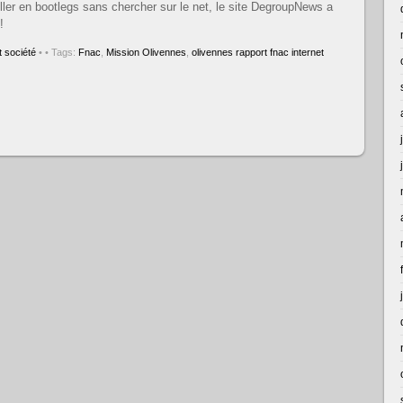
iller en bootlegs sans chercher sur le net, le site DegroupNews a
!
 société
•
• Tags:
Fnac
,
Mission Olivennes
,
olivennes rapport fnac internet