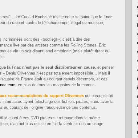
ur arrosé… Le Canard Enchainé révèle cette semaine que la Fnac,
eur du rapport contre le téléchargement illégal de musique,
es incriminées sont des «bootlegs», c’est à dire des
rmance live par des artistes comme les Rolling Stones, Eric
ndues via un soit-disant label américain (mais plutôt tirant du
ns.
 que
la Fnac n’est pas le seul distributeur en cause
, et penser
er » Denis Olivennes n’est pas totalement impossible… Mais il
disquaire de France était au courant depuis décembre, et ces
 Fnac.com
, en plus de tous les magasins de la marque.
t aux recommandations du rapport Olivennes
qui préconissait
internautes ayant téléchargé des fichiers piratés, sans avoir la
t pas au courant de l’origine frauduleuse de ces contenus.
ilité quant à ces DVD pirates se retrouve dans la même
sition, d’autant plus qu’elle en fait la vente et non un usage