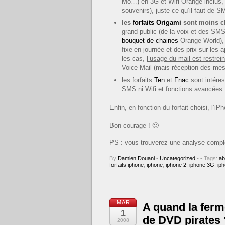
Mo…) en 3G et Wifi Orange inclus,
souvenirs), juste ce qu’il faut de S
les
forfaits Origami
sont moins c
grand public (de la voix et des SMS 
bouquet de chaines
Orange World), «
fixe en journée et des prix sur le
les cas,
l’usage du mail est restrein
Voice Mail (mais réception des mes
les forfaits
Ten
et
Fnac
sont intéres
SMS ni Wifi et fonctions avancées.
Enfin, en fonction du forfait choisi, l’
Bon courage ! 🙂
PS : vous trouverez une analyse compl
By
Damien Douani
•
Uncategorized
•
• Tags:
ab
forfaits iphone
,
iphone
,
iphone 2
,
iphone 3G
,
ip
MAR
A quand la fer
1
de DVD pirates 
2008