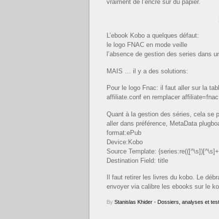
vraiment de l’encre sur du papier.
L’ebook Kobo a quelques défaut:
le logo FNAC en mode veille
l’absence de gestion des series dans une
MAIS … il y a des solutions:
Pour le logo Fnac: il faut aller sur la ta
affiliate.conf en remplacer affiliate=fnac
Quant à la gestion des séries, cela se 
aller dans préférence, MetaData plugbo
format:ePub
Device:Kobo
Source Template: {series:re(([^\s])[^\s]+(
Destination Field: title
Il faut retirer les livres du kobo. Le dé
envoyer via calibre les ebooks sur le ko
By
Stanislas Khider
•
Dossiers, analyses et tes