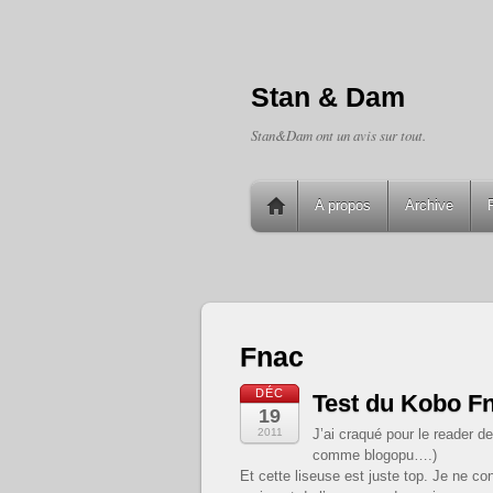
Stan & Dam
Stan&Dam ont un avis sur tout.
A propos
Archive
Fnac
DÉC
Test du Kobo F
19
2011
J’ai craqué pour le reader d
comme blogopu….)
Et cette liseuse est juste top. Je ne con