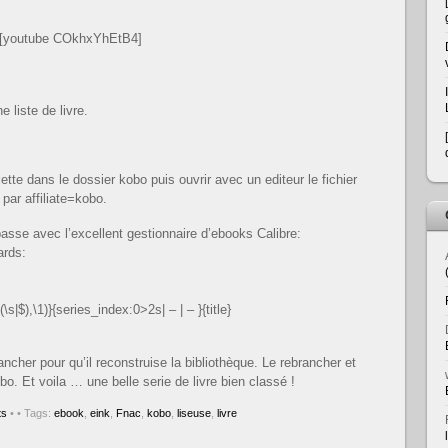
[youtube COkhxYhEtB4]
 liste de livre.
blette dans le dossier kobo puis ouvrir avec un editeur le fichier
 par affiliate=kobo.
passe avec l’excellent gestionnaire d’ebooks Calibre:
ards:
\s|$),\1)}{series_index:0>2s| – | – }{title}
brancher pour qu’il reconstruise la bibliothèque. Le rebrancher et
bo. Et voila … une belle serie de livre bien classé !
ts
•
• Tags:
ebook
,
eink
,
Fnac
,
kobo
,
liseuse
,
livre