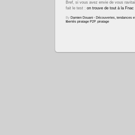
Bref, si vous avez envie de vous ravita
fait le test :
on trouve de tout à la Fnac
By
Damien Douani
•
Découvertes, tendances et
libertés piratage P2P
,
piratage