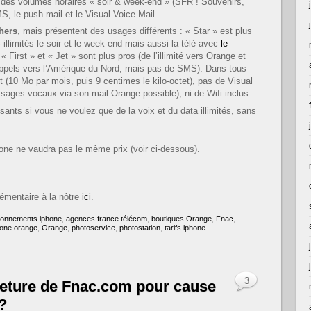
 des volumes horaires « soir & week-end » (SFR ! Souvenirs,
MS, le push mail et le Visual Voice Mail.
hers
, mais présentent des usages différents : « Star » est plus
illimités le soir et le week-end mais aussi la télé avec
le
 First » et « Jet » sont plus pros (de l’illimité vers Orange et
s appels vers l’Amérique du Nord, mais pas de SMS). Dans tous
t
(10 Mo par mois, puis 9 centimes le kilo-octet), pas de Visual
sages vocaux via son mail Orange possible), ni de Wifi inclus.
sants si vous ne voulez que de la voix et du data illimités, sans
iPhone ne vaudra pas le même prix (voir ci-dessous).
émentaire à la nôtre
ici
.
onnements iphone
,
agences france télécom
,
boutiques Orange
,
Fnac
,
hone orange
,
Orange
,
photoservice
,
photostation
,
tarifs iphone
3
meture de Fnac.com pour cause
?