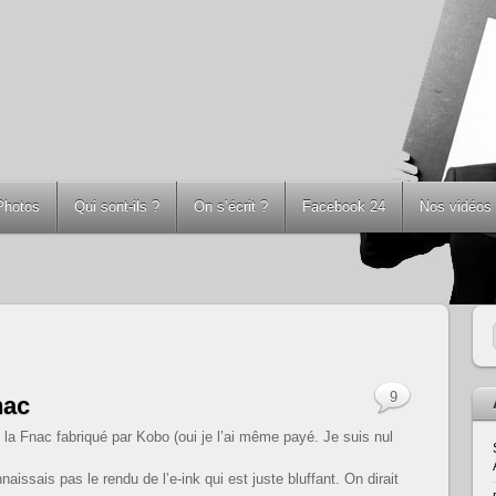
Photos
Qui sont-ils ?
On s’écrit ?
Facebook 24
Nos vidéos
9
nac
e la Fnac fabriqué par Kobo (oui je l’ai même payé. Je suis nul
naissais pas le rendu de l’e-ink qui est juste bluffant. On dirait