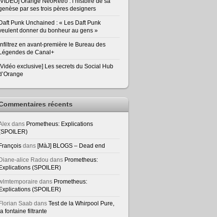
[VIDEO] Orange NeoRetro : l’histoire de sa
genèse par ses trois pères designers
Daft Punk Unchained : « Les Daft Punk
veulent donner du bonheur au gens »
Infiltrez en avant-première le Bureau des
Légendes de Canal+
[Vidéo exclusive] Les secrets du Social Hub
d’Orange
Commentaires récents
Alex
dans
Prometheus: Explications
(SPOILER)
François
dans
[MàJ] BLOGS – Dead end
Diane-alice Radou
dans
Prometheus:
Explications (SPOILER)
wlmtemporaire
dans
Prometheus:
Explications (SPOILER)
Florian Saab
dans
Test de la Whirpool Pure,
la fontaine filtrante