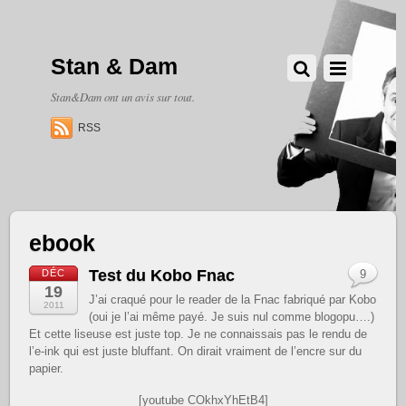
Stan & Dam
Stan&Dam ont un avis sur tout.
RSS
ebook
Test du Kobo Fnac
DÉC
9
19
J’ai craqué pour le reader de la Fnac fabriqué par Kobo
2011
(oui je l’ai même payé. Je suis nul comme blogopu….)
Et cette liseuse est juste top. Je ne connaissais pas le rendu de
l’e-ink qui est juste bluffant. On dirait vraiment de l’encre sur du
papier.
[youtube COkhxYhEtB4]