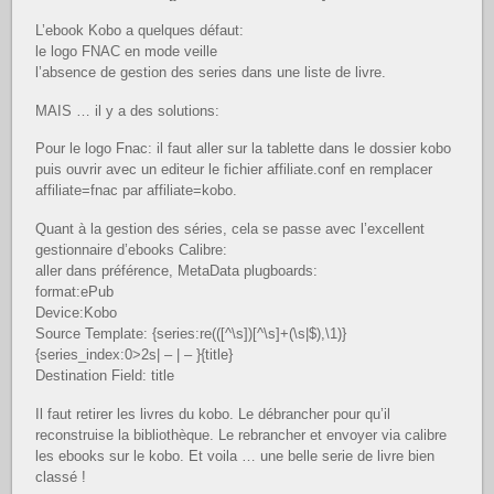
L’ebook Kobo a quelques défaut:
le logo FNAC en mode veille
l’absence de gestion des series dans une liste de livre.
MAIS … il y a des solutions:
Pour le logo Fnac: il faut aller sur la tablette dans le dossier kobo
puis ouvrir avec un editeur le fichier affiliate.conf en remplacer
affiliate=fnac par affiliate=kobo.
Quant à la gestion des séries, cela se passe avec l’excellent
gestionnaire d’ebooks Calibre:
aller dans préférence, MetaData plugboards:
format:ePub
Device:Kobo
Source Template: {series:re(([^\s])[^\s]+(\s|$),\1)}
{series_index:0>2s| – | – }{title}
Destination Field: title
Il faut retirer les livres du kobo. Le débrancher pour qu’il
reconstruise la bibliothèque. Le rebrancher et envoyer via calibre
les ebooks sur le kobo. Et voila … une belle serie de livre bien
classé !