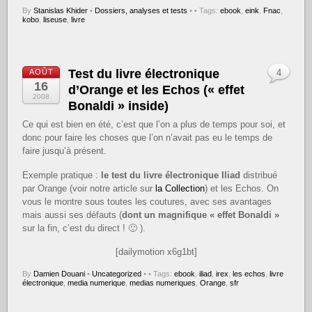
By
Stanislas Khider
•
Dossiers, analyses et tests
•
• Tags:
ebook
,
eink
,
Fnac
,
kobo
,
liseuse
,
livre
Test du livre électronique
AOÛT
4
16
d’Orange et les Echos (« effet
2008
Bonaldi » inside)
Ce qui est bien en été, c’est que l’on a plus de temps pour soi, et
donc pour faire les choses que l’on n’avait pas eu le temps de
faire jusqu’à présent.
Exemple pratique :
le test du livre électronique Iliad
distribué
par Orange (voir notre article sur
la Collection
) et les Echos. On
vous le montre sous toutes les coutures, avec ses avantages
mais aussi ses défauts (
dont un magnifique « effet Bonaldi »
sur la fin, c’est du direct ! 🙂 ).
[dailymotion x6g1bt]
By
Damien Douani
•
Uncategorized
•
• Tags:
ebook
,
iliad
,
irex
,
les echos
,
livre
électronique
,
media numerique
,
medias numeriques
,
Orange
,
sfr