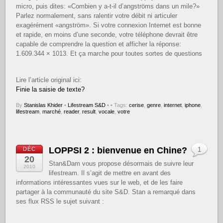
micro, puis dites: «Combien y a-t-il d’angströms dans un mile?»
Parlez normalement, sans ralentir votre débit ni articuler
exagérément «angström». Si votre connexion Internet est bonne
et rapide, en moins d’une seconde, votre téléphone devrait être
capable de comprendre la question et afficher la réponse:
1.609.344 × 1013. Et ça marche pour toutes sortes de questions
Lire l’article original ici:
Finie la saisie de texte?
By
Stanislas Khider
•
Lifestream S&D
•
• Tags:
cerise
,
genre
,
internet
,
iphone
,
lifestream
,
marché
,
reader
,
result
,
vocale
,
votre
LOPPSI 2 : bienvenue en Chine?
DÉC
1
20
Stan&Dam vous propose désormais de suivre leur
2010
lifestream. Il s’agit de mettre en avant des
informations intéressantes vues sur le web, et de les faire
partager à la communauté du site S&D. Stan a remarqué dans
ses flux RSS le sujet suivant :