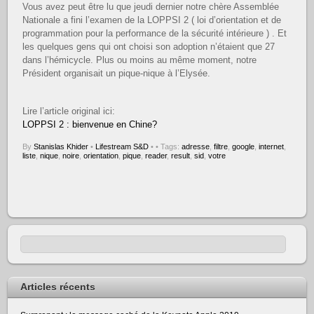
Vous avez peut être lu que jeudi dernier notre chère Assemblée
Nationale a fini l’examen de la LOPPSI 2 ( loi d’orientation et de
programmation pour la performance de la sécurité intérieure ) . Et
les quelques gens qui ont choisi son adoption n’étaient que 27
dans l’hémicycle. Plus ou moins au même moment, notre
Président organisait un pique-nique à l’Elysée.
Lire l’article original ici:
LOPPSI 2 : bienvenue en Chine?
By
Stanislas Khider
•
Lifestream S&D
•
• Tags:
adresse
,
filtre
,
google
,
internet
,
liste
,
nique
,
noire
,
orientation
,
pique
,
reader
,
result
,
sid
,
votre
Articles récents