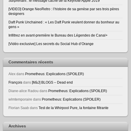
Surprenant : le message caché de la Keynote Apple 2019
[VIDEO] Orange NeoRetro : l’histoire de sa genèse par ses trois pères
designers
Daft Punk Unchained : « Les Daft Punk veulent donner du bonheur au
gens »
Infiltrez en avant-première le Bureau des Légendes de Canal+
[Vidéo exclusive] Les secrets du Social Hub d’Orange
Commentaires récents
Alex
dans
Prometheus: Explications (SPOILER)
François
dans
[MàJ] BLOGS – Dead end
Diane-alice Radou
dans
Prometheus: Explications (SPOILER)
wlmtemporaire
dans
Prometheus: Explications (SPOILER)
Florian Saab
dans
Test de la Whirpool Pure, la fontaine filtrante
Archives