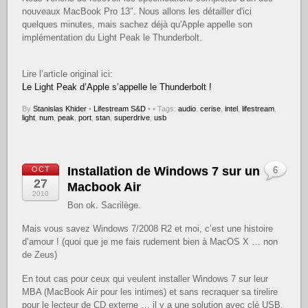
nouveaux MacBook Pro 13″. Nous allons les détailler d'ici
quelques minutes, mais sachez déjà qu'Apple appelle son
implémentation du Light Peak le Thunderbolt.
Lire l’article original ici:
Le Light Peak d’Apple s’appelle le Thunderbolt !
By
Stanislas Khider
•
Lifestream S&D
•
• Tags:
audio
,
cerise
,
intel
,
lifestream
,
light
,
num
,
peak
,
port
,
stan
,
superdrive
,
usb
Installation de Windows 7 sur un
OCT
6
27
Macbook Air
2010
Bon ok. Sacrilège.
Mais vous savez Windows 7/2008 R2 et moi, c’est une histoire
d’amour ! (quoi que je me fais rudement bien à MacOS X … non
de Zeus)
En tout cas pour ceux qui veulent installer Windows 7 sur leur
MBA (MacBook Air pour les intimes) et sans recraquer sa tirelire
pour le lecteur de CD externe … il y a une solution avec clé USB.