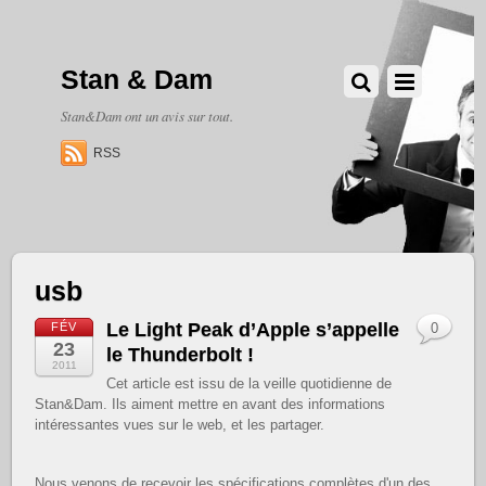
Stan & Dam
Stan&Dam ont un avis sur tout.
RSS
usb
Le Light Peak d’Apple s’appelle
FÉV
0
23
le Thunderbolt !
2011
Cet article est issu de la veille quotidienne de
Stan&Dam. Ils aiment mettre en avant des informations
intéressantes vues sur le web, et les partager.
Nous venons de recevoir les spécifications complètes d'un des