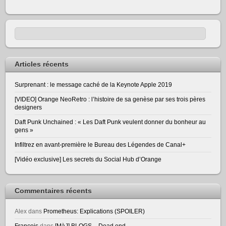
Articles récents
Surprenant : le message caché de la Keynote Apple 2019
[VIDEO] Orange NeoRetro : l’histoire de sa genèse par ses trois pères
designers
Daft Punk Unchained : « Les Daft Punk veulent donner du bonheur au
gens »
Infiltrez en avant-première le Bureau des Légendes de Canal+
[Vidéo exclusive] Les secrets du Social Hub d’Orange
Commentaires récents
Alex
dans
Prometheus: Explications (SPOILER)
François
dans
[MàJ] BLOGS – Dead end