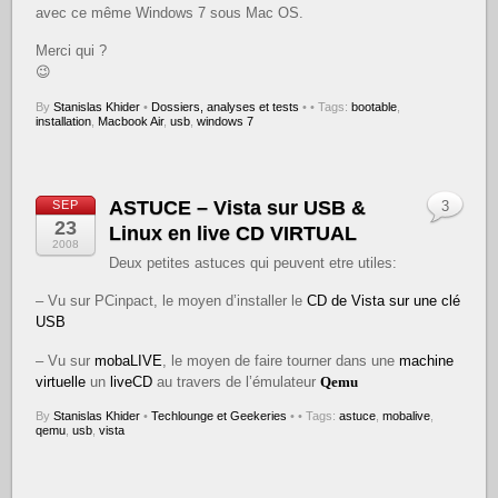
avec ce même Windows 7 sous Mac OS.
Merci qui ?
😉
By
Stanislas Khider
•
Dossiers, analyses et tests
•
• Tags:
bootable
,
installation
,
Macbook Air
,
usb
,
windows 7
ASTUCE – Vista sur USB &
SEP
3
23
Linux en live CD VIRTUAL
2008
Deux petites astuces qui peuvent etre utiles:
– Vu sur PCinpact, le moyen d’installer le
CD de Vista sur une clé
USB
– Vu sur
mobaLIVE
, le moyen de faire tourner dans une
machine
virtuelle
un
liveCD
au travers de l’émulateur
Qemu
By
Stanislas Khider
•
Techlounge et Geekeries
•
• Tags:
astuce
,
mobalive
,
qemu
,
usb
,
vista