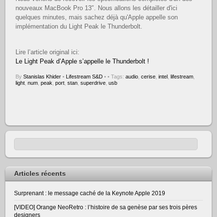
nouveaux MacBook Pro 13″. Nous allons les détailler d'ici
quelques minutes, mais sachez déjà qu'Apple appelle son
implémentation du Light Peak le Thunderbolt.
Lire l’article original ici:
Le Light Peak d’Apple s’appelle le Thunderbolt !
By
Stanislas Khider
•
Lifestream S&D
•
• Tags:
audio
,
cerise
,
intel
,
lifestream
,
light
,
num
,
peak
,
port
,
stan
,
superdrive
,
usb
Articles récents
Surprenant : le message caché de la Keynote Apple 2019
[VIDEO] Orange NeoRetro : l’histoire de sa genèse par ses trois pères
designers