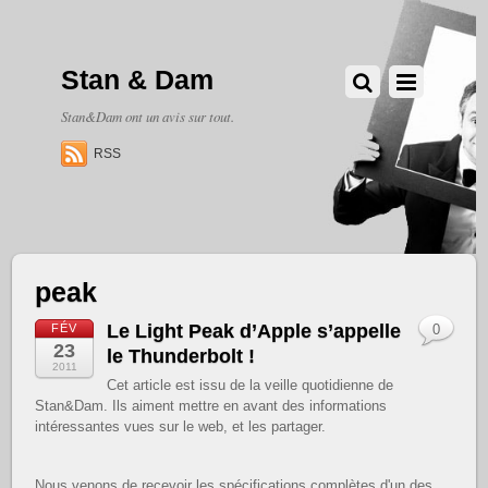
Stan & Dam
Stan&Dam ont un avis sur tout.
RSS
peak
Le Light Peak d’Apple s’appelle
FÉV
0
23
le Thunderbolt !
2011
Cet article est issu de la veille quotidienne de
Stan&Dam. Ils aiment mettre en avant des informations
intéressantes vues sur le web, et les partager.
Nous venons de recevoir les spécifications complètes d'un des