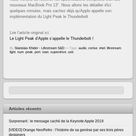
nouveaux MacBook Pro 13″. Nous allons les détailler d'ici
quelques minutes, mais sachez déjà qu'Apple appelle son
implémentation du Light Peak le Thunderbolt.
Lire l’article original ici:
Le Light Peak d’Apple s’appelle le Thunderbolt !
By
Stanislas Khider
•
Lifestream S&D
•
• Tags:
audio
,
cerise
,
intel
,
lifestream
,
light
,
num
,
peak
,
port
,
stan
,
superdrive
,
usb
Articles récents
Surprenant : le message caché de la Keynote Apple 2019
[VIDEO] Orange NeoRetro : l’histoire de sa genèse par ses trois pères
designers