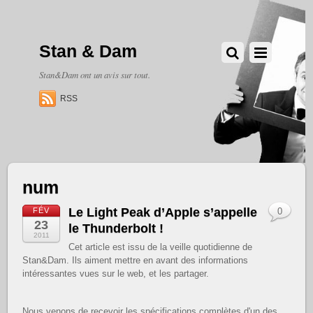
Stan & Dam
Stan&Dam ont un avis sur tout.
RSS
num
Le Light Peak d’Apple s’appelle
FÉV
0
23
le Thunderbolt !
2011
Cet article est issu de la veille quotidienne de
Stan&Dam. Ils aiment mettre en avant des informations
intéressantes vues sur le web, et les partager.
Nous venons de recevoir les spécifications complètes d'un des