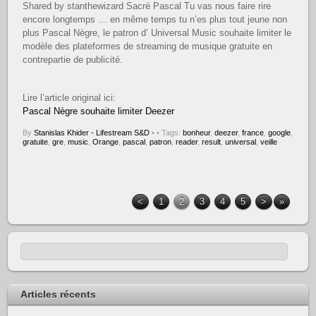
Shared by stanthewizard Sacré Pascal Tu vas nous faire rire
encore longtemps … en même temps tu n’es plus tout jeune non
plus Pascal Nègre, le patron d’ Universal Music souhaite limiter le
modèle des plateformes de streaming de musique gratuite en
contrepartie de publicité.
Lire l’article original ici:
Pascal Nègre souhaite limiter Deezer
By
Stanislas Khider
•
Lifestream S&D
•
• Tags:
bonheur
,
deezer
,
france
,
google
,
gratuite
,
gre
,
music
,
Orange
,
pascal
,
patron
,
reader
,
result
,
universal
,
veille
<
1
2
3
4
5
>
»
Articles récents