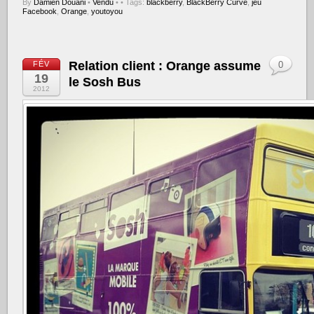
By
Damien Douani
•
Vendu
•
• Tags:
blackberry
,
BlackBerry Curve
,
jeu
Facebook
,
Orange
,
youtoyou
Relation client : Orange assume
FÉV
0
19
le Sosh Bus
2012