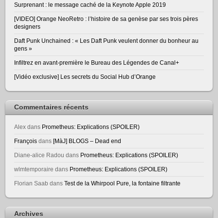
Surprenant : le message caché de la Keynote Apple 2019
[VIDEO] Orange NeoRetro : l’histoire de sa genèse par ses trois pères
designers
Daft Punk Unchained : « Les Daft Punk veulent donner du bonheur au
gens »
Infiltrez en avant-première le Bureau des Légendes de Canal+
[Vidéo exclusive] Les secrets du Social Hub d’Orange
Commentaires récents
Alex
dans
Prometheus: Explications (SPOILER)
François
dans
[MàJ] BLOGS – Dead end
Diane-alice Radou
dans
Prometheus: Explications (SPOILER)
wlmtemporaire
dans
Prometheus: Explications (SPOILER)
Florian Saab
dans
Test de la Whirpool Pure, la fontaine filtrante
Archives