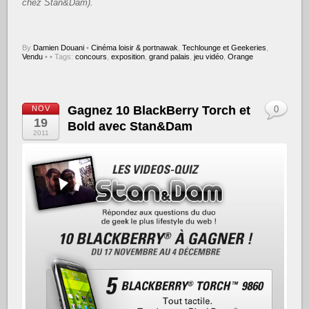
chez Stan&Dam).
By
Damien Douani
•
Cinéma loisir & portnawak
,
Techlounge et Geekeries
,
Vendu
•
• Tags:
concours
,
exposition
,
grand palais
,
jeu vidéo
,
Orange
Gagnez 10 BlackBerry Torch et
NOV
0
19
Bold avec Stan&Dam
2011