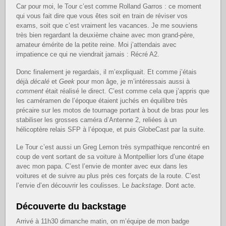
Car pour moi, le Tour c’est comme Rolland Garros : ce moment
qui vous fait dire que vous êtes soit en train de réviser vos
exams, soit que c’est vraiment les vacances. Je me souviens
très bien regardant la deuxième chaine avec mon grand-père,
amateur émérite de la petite reine. Moi j’attendais avec
impatience ce qui ne viendrait jamais : Récré A2.
Donc finalement je regardais, il m’expliquait. Et comme j’étais
déjà
décalé
et
Geek
pour mon âge, je m’intéressais aussi à
comment
était réalisé le direct. C’est comme cela que j’appris que
les caméramen de l’époque étaient juchés en équilibre très
précaire sur les motos de tournage portant à bout de bras pour les
stabiliser les grosses caméra d’Antenne 2, reliées à un
hélicoptère relais SFP à l’époque, et puis GlobeCast par la suite.
Le Tour c’est aussi un Greg Lemon très sympathique rencontré en
coup de vent sortant de sa voiture à Montpellier lors d’une étape
avec mon papa. C’est l’envie de monter avec eux dans les
voitures et de suivre au plus près ces forçats de la route. C’est
l’envie d’en découvrir les coulisses. Le
backstage
. Dont acte.
Découverte du backstage
Arrivé à 11h30 dimanche matin, on m’équipe de mon badge