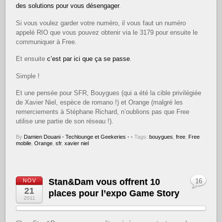
des solutions pour vous désengager
.
Si vous voulez garder votre numéro, il vous faut un numéro
appelé RIO que vous pouvez obtenir via le 3179 pour ensuite le
communiquer à Free.
Et ensuite
c’est par ici que ça se passe
.
Simple !
Et une pensée pour SFR, Bouygues (qui a été la cible privilégiée
de Xavier Niel, espèce de romano !) et Orange (malgré les
remerciements à Stéphane Richard, n’oublions pas que Free
utilise une partie de son réseau !).
By
Damien Douani
•
Techlounge et Geekeries
•
• Tags:
bouygues
,
free
,
Free
mobile
,
Orange
,
sfr
,
xavier niel
Stan&Dam vous offrent 10
NOV
16
21
places pour l’expo Game Story
2011