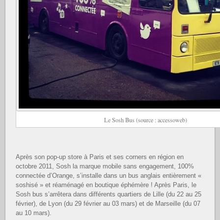
Le Sosh Bus (source : accessoweb)
Après son pop-up store à Paris et ses corners en région en
octobre 2011, Sosh la marque mobile sans engagement, 100%
connectée d’Orange, s’installe dans un bus anglais entièrement «
soshisé » et réaménagé en boutique éphémère ! Après Paris, le
Sosh bus s’arrêtera dans différents quartiers de Lille (du 22 au 25
février), de Lyon (du 29 février au 03 mars) et de Marseille (du 07
au 10 mars).