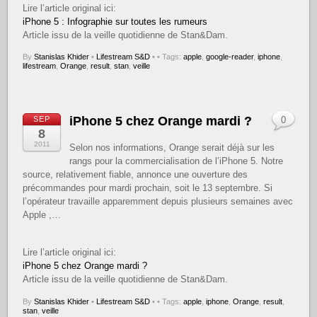
Lire l’article original ici:
iPhone 5 : Infographie sur toutes les rumeurs
Article issu de la veille quotidienne de Stan&Dam.
By
Stanislas Khider
•
Lifestream S&D
•
• Tags:
apple
,
google-reader
,
iphone
,
lifestream
,
Orange
,
result
,
stan
,
veille
iPhone 5 chez Orange mardi ?
SEP
0
8
2011
Selon nos informations, Orange serait déjà sur les
rangs pour la commercialisation de l’iPhone 5. Notre
source, relativement fiable, annonce une ouverture des
précommandes pour mardi prochain, soit le 13 septembre. Si
l’opérateur travaille apparemment depuis plusieurs semaines avec
Apple ,…
Lire l’article original ici:
iPhone 5 chez Orange mardi ?
Article issu de la veille quotidienne de Stan&Dam.
By
Stanislas Khider
•
Lifestream S&D
•
• Tags:
apple
,
iphone
,
Orange
,
result
,
stan
,
veille