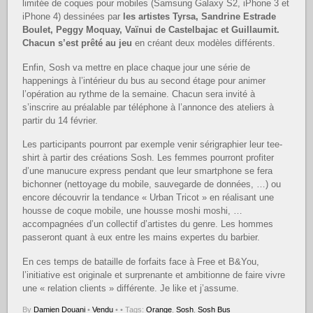
limitée de coques pour mobiles (Samsung Galaxy S2, iPhone 3 et
iPhone 4) dessinées par
les artistes Tyrsa, Sandrine Estrade
Boulet, Peggy Moquay, Vaïnui de Castelbajac et Guillaumit.
Chacun s’est prêté au jeu
en créant deux modèles différents.
Enfin, Sosh va mettre en place chaque jour une série de
happenings à l’intérieur du bus au second étage pour animer
l’opération au rythme de la semaine. Chacun sera invité à
s’inscrire au préalable par téléphone à l’annonce des ateliers à
partir du 14 février.
Les participants pourront par exemple venir sérigraphier leur tee-
shirt à partir des créations Sosh. Les femmes pourront profiter
d’une manucure express pendant que leur smartphone se fera
bichonner (nettoyage du mobile, sauvegarde de données, …) ou
encore découvrir la tendance « Urban Tricot » en réalisant une
housse de coque mobile, une housse moshi moshi, …
accompagnées d’un collectif d’artistes du genre. Les hommes
passeront quant à eux entre les mains expertes du barbier.
En ces temps de bataille de forfaits face à Free et B&You,
l’initiative est originale et surprenante et ambitionne de faire vivre
une « relation clients » différente. Je like et j’assume.
By
Damien Douani
•
Vendu
•
• Tags:
Orange
,
Sosh
,
Sosh Bus