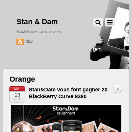
Stan & Dam
Stan&Dam ont un avis sur tout.
RSS
Orange
Stan&Dam vous font gagner 20
MAI
0
13
BlackBerry Curve 9380
2012