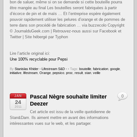
bon de saluer, même si on se demande si cette bouteille pourra
être mangée au final Les bouteilles seront fabriquées à partir
d’écorce de pin et de maïs … Et l’entreprise espère également
pouvoir rapidement utiliser les pelures d’orange et de pommes de
terre dans son procédé de fabrication … via buzzecolo Copyright
© JournalduGeek.com | Retrouvez-nous aussi sur Facebook et
Twitter | Site hébergé par Typhon
Lire l’article original ici:
Une 100% recyclable pour Pepsi
By
Stanislas Khider
•
Lifestream S&D
•
• Tags:
bouteille
,
fabrication
,
google
,
initiative
,
lifestream
,
Orange
,
pepsico
,
proc
,
result
,
stan
,
veille
Pascal Nègre souhaite limiter
JAN
0
24
Deezer
2011
Cet article est issu de la veille quotidienne de
Stan&Dam. Ils aiment mettre en avant des informations
intéressantes vues sur le web, et les partager.