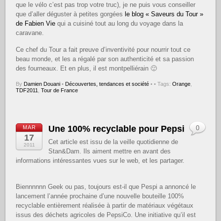
que le vélo c’est pas trop votre truc), je ne puis vous conseiller
que d’aller déguster à petites gorgées
le blog « Saveurs du Tour »
de Fabien Vie
qui a cuisiné tout au long du voyage dans la
caravane.
Ce chef du Tour a fait preuve d’inventivité pour nourrir tout ce
beau monde, et les a régalé par son authenticité et sa passion
des fourneaux. Et en plus, il est montpelliérain 🙂
By
Damien Douani
•
Découvertes, tendances et société
•
• Tags:
Orange
,
TDF2011
,
Tour de France
Une 100% recyclable pour Pepsi
MAR
0
17
Cet article est issu de la veille quotidienne de
2011
Stan&Dam. Ils aiment mettre en avant des
informations intéressantes vues sur le web, et les partager.
Biennnnnn Geek ou pas, toujours est-il que Pespi a annoncé le
lancement l’année prochaine d’une nouvelle bouteille 100%
recyclable entièrement réalisée à partir de matériaux végétaux
issus des déchets agricoles de PepsiCo. Une initiative qu’il est