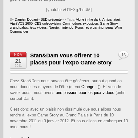
[youtube vO1EXg7LnUM]
By
Damien Douani
•
S&D présente
•
• Tags:
Alone in the dark
,
Amiga
,
atari
,
Atari VCS 2600
,
CBS colecovision
,
Commodore
,
exposition
,
Game Story
,
grand palais
,
jeux vidéos
,
Naruto
,
nintendo
,
Pong
,
retro gaming
,
sega
,
Wing
Commander
Stan&Dam vous offrent 10
NOV
16
21
places pour l’expo Game Story
2011
Chez Stan&Dam nous savons être généreux, surtout quand on
nous donne les moyens de l’être (merci
Orange
:-)). Et vous le
savez aussi, nous avons
une passion pour les jeux vidéos
(enfin,
surtout Dam).
C’est donc avec un plaisir non dissimulé que nous allons nous
rendre à l’expo Game Story au Grand Palais à Paris du 10
novembre 2011 au 9 janvier 2012. Et nous allons en embarquer 10
avec nous !