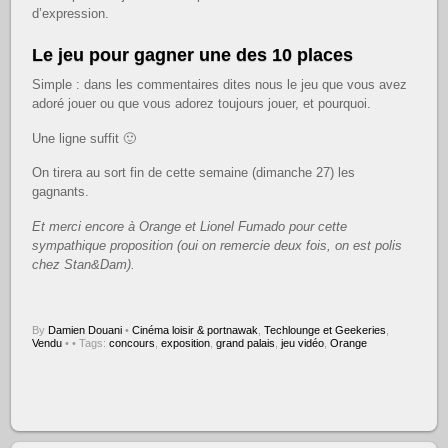
d’expression.
Le jeu pour gagner une des 10 places
Simple : dans les commentaires dites nous le jeu que vous avez
adoré jouer ou que vous adorez toujours jouer, et pourquoi.
Une ligne suffit 🙂
On tirera au sort fin de cette semaine (dimanche 27) les
gagnants.
Et merci encore à Orange et Lionel Fumado pour cette
sympathique proposition (oui on remercie deux fois, on est polis
chez Stan&Dam).
By
Damien Douani
•
Cinéma loisir & portnawak
,
Techlounge et Geekeries
,
Vendu
•
• Tags:
concours
,
exposition
,
grand palais
,
jeu vidéo
,
Orange