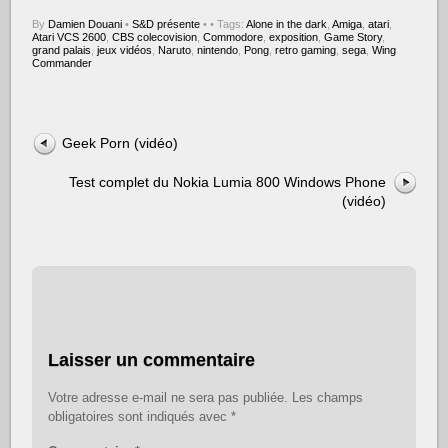
By
Damien Douani
•
S&D présente
•
• Tags:
Alone in the dark
,
Amiga
,
atari
,
Atari VCS 2600
,
CBS colecovision
,
Commodore
,
exposition
,
Game Story
,
grand palais
,
jeux vidéos
,
Naruto
,
nintendo
,
Pong
,
retro gaming
,
sega
,
Wing
Commander
Geek Porn (vidéo)
Test complet du Nokia Lumia 800 Windows Phone
(vidéo)
Laisser un commentaire
Votre adresse e-mail ne sera pas publiée.
Les champs
obligatoires sont indiqués avec
*