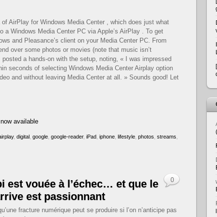
of AirPlay for Windows Media Center , which does just what
 to a Windows Media Center PC via Apple’s AirPlay . To get
indows and Pleasance’s client on your Media Center PC. From
send over some photos or movies (note that music isn’t
as posted a hands-on with the setup, noting, « I was impressed
thin seconds of selecting Windows Media Center Airplay option
eo and without leaving Media Center at all. » Sounds good! Let
 now available
airplay
,
digital
,
google
,
google-reader
,
iPad
,
iphone
,
lifestyle
,
photos
,
streams
,
0
 est vouée à l’échec… et que le
rrive est passionnant
qu’une fracture numérique peut se produire si l’on n’anticipe pas