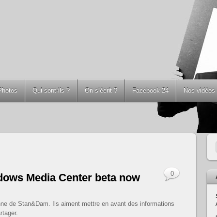
Photos
Qui sont-ils ?
On s’écrit ?
Facebook 24
Nos vidéos
0
ndows Media Center beta now
dienne de Stan&Dam. Ils aiment mettre en avant des informations
rtager.