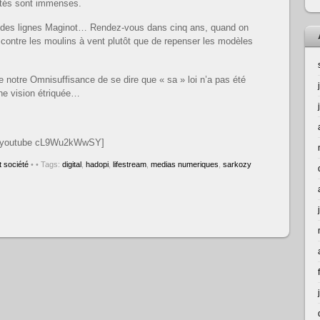
ilités sont immenses.
e des lignes Maginot… Rendez-vous dans cinq ans, quand on
 contre les moulins à vent plutôt que de repenser les modèles
de notre Omnisuffisance de se dire que « sa » loi n’a pas été
une vision étriquée…
[youtube cL9Wu2kWwSY]
 société
•
• Tags:
digital
,
hadopi
,
lifestream
,
medias numeriques
,
sarkozy