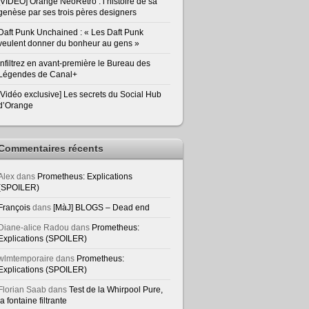
[VIDEO] Orange NeoRetro : l’histoire de sa
genèse par ses trois pères designers
Daft Punk Unchained : « Les Daft Punk
veulent donner du bonheur au gens »
Infiltrez en avant-première le Bureau des
Légendes de Canal+
[Vidéo exclusive] Les secrets du Social Hub
d’Orange
Commentaires récents
Alex
dans
Prometheus: Explications
(SPOILER)
François
dans
[MàJ] BLOGS – Dead end
Diane-alice Radou
dans
Prometheus:
Explications (SPOILER)
wlmtemporaire
dans
Prometheus:
Explications (SPOILER)
Florian Saab
dans
Test de la Whirpool Pure,
la fontaine filtrante