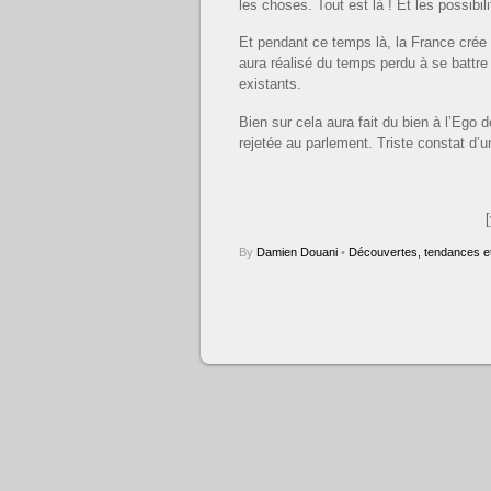
les choses. Tout est là ! Et les possib
Et pendant ce temps là, la France cré
aura réalisé du temps perdu à se battre
existants.
Bien sur cela aura fait du bien à l’Ego 
rejetée au parlement. Triste constat d’
By
Damien Douani
•
Découvertes, tendances et