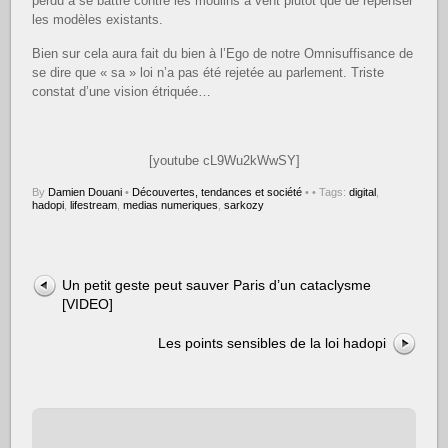
perdu à se battre contre les moulins à vent plutôt que de repenser
les modèles existants.
Bien sur cela aura fait du bien à l’Ego de notre Omnisuffisance de
se dire que « sa » loi n’a pas été rejetée au parlement. Triste
constat d’une vision étriquée…
[youtube cL9Wu2kWwSY]
By
Damien Douani
•
Découvertes, tendances et société
•
• Tags:
digital
,
hadopi
,
lifestream
,
medias numeriques
,
sarkozy
Un petit geste peut sauver Paris d’un cataclysme
[VIDEO]
Les points sensibles de la loi hadopi