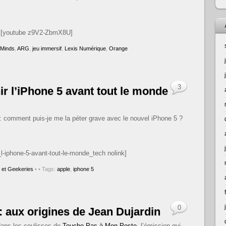
[youtube z9V2-ZbmX8U]
-Minds
,
ARG
,
jeu immersif
,
Lexis Numérique
,
Orange
3
 l’iPhone 5 avant tout le monde
: comment puis-je me la péter grave avec le nouvel iPhone 5 ?
_l-iphone-5-avant-tout-le-monde_tech nolink]
 et Geekeries
•
• Tags:
apple
,
iphone 5
0
 : aux origines de Jean Dujardin
ans les coulisses de
Touche Pas à Mon Poste
, l’émission qui