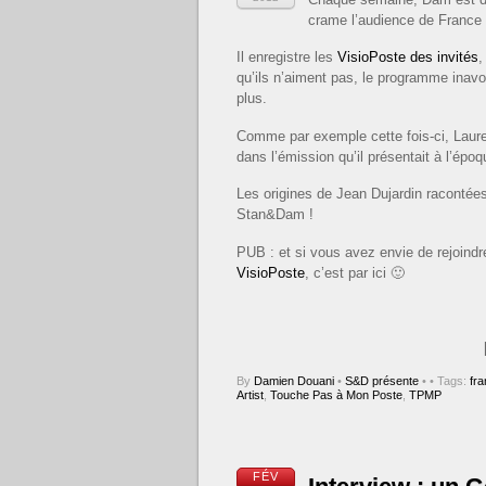
crame l’audience de France 4
Il enregistre les
VisioPoste des invités
,
qu’ils n’aiment pas, le programme inavou
plus.
Comme par exemple cette fois-ci, Laure
dans l’émission qu’il présentait à l’épo
Les origines de Jean Dujardin racontée
Stan&Dam !
PUB : et si vous avez envie de rejoind
VisioPoste
, c’est par ici 🙂
By
Damien Douani
•
S&D présente
•
• Tags:
fra
Artist
,
Touche Pas à Mon Poste
,
TPMP
FÉV