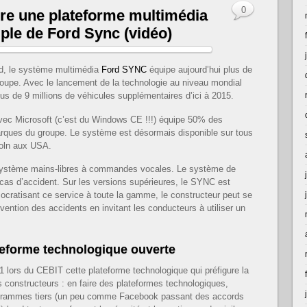
0
ture une plateforme multimédia
mple de Ford Sync (vidéo)
d, le système multimédia
Ford SYNC
équipe aujourd’hui plus de
roupe. Avec le lancement de la technologie au niveau mondial
lus de 9 millions de véhicules supplémentaires d’ici à 2015.
vec Microsoft (c’est du Windows CE !!!) équipe 50% des
arques du groupe. Le système est désormais disponible sur tous
coln aux USA.
un système mains-libres à commandes vocales. Le système de
cas d’accident. Sur les versions supérieures, le SYNC est
ocratisant ce service à toute la gamme, le constructeur peut se
évention des accidents en invitant les conducteurs à utiliser un
ateforme technologique ouverte
11 lors du CEBIT cette plateforme technologique qui préfigure la
s constructeurs : en faire des plateformes technologiques,
rogrammes tiers (un peu comme Facebook passant des accords