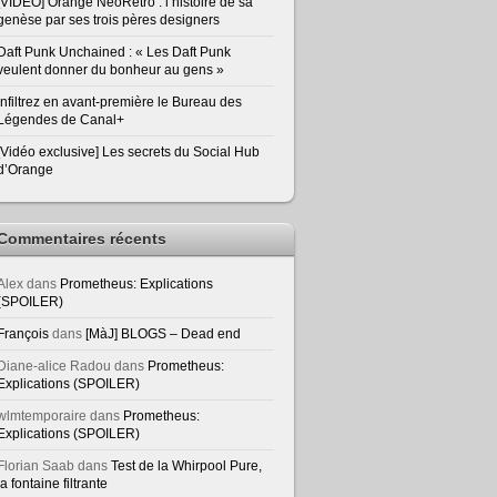
[VIDEO] Orange NeoRetro : l’histoire de sa
genèse par ses trois pères designers
Daft Punk Unchained : « Les Daft Punk
veulent donner du bonheur au gens »
Infiltrez en avant-première le Bureau des
Légendes de Canal+
[Vidéo exclusive] Les secrets du Social Hub
d’Orange
Commentaires récents
Alex
dans
Prometheus: Explications
(SPOILER)
François
dans
[MàJ] BLOGS – Dead end
Diane-alice Radou
dans
Prometheus:
Explications (SPOILER)
wlmtemporaire
dans
Prometheus:
Explications (SPOILER)
Florian Saab
dans
Test de la Whirpool Pure,
la fontaine filtrante