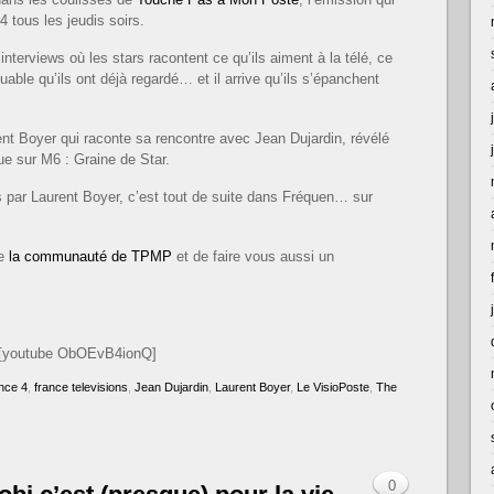
 tous les jeudis soirs.
 interviews où les stars racontent ce qu’ils aiment à la télé, ce
able qu’ils ont déjà regardé… et il arrive qu’ils s’épanchent
nt Boyer qui raconte sa rencontre avec Jean Dujardin, révélé
que sur M6 : Graine de Star.
s par Laurent Boyer, c’est tout de suite dans Fréquen… sur
re
la communauté de TPMP
et de faire vous aussi un
[youtube ObOEvB4ionQ]
nce 4
,
france televisions
,
Jean Dujardin
,
Laurent Boyer
,
Le VisioPoste
,
The
0