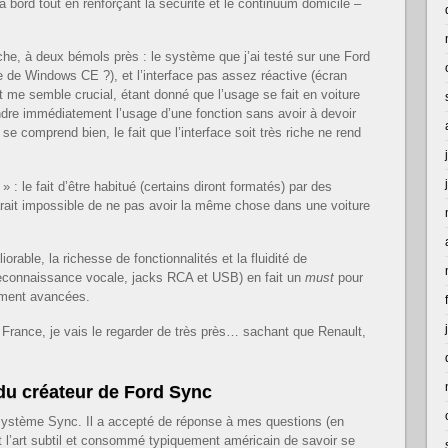
 à bord tout en renforçant la sécurité et le continuum domicile –
che, à deux bémols près : le système que j’ai testé sur une Ford
age de Windows CE ?), et l’interface pas assez réactive (écran
int me semble crucial, étant donné que l’usage se fait en voiture
ndre immédiatement l’usage d’une fonction sans avoir à devoir
 se comprend bien, le fait que l’interface soit très riche ne rend
 : le fait d’être habitué (certains diront formatés) par des
 parait impossible de ne pas avoir la même chose dans une voiture
iorable, la richesse de fonctionnalités et la fluidité de
reconnaissance vocale, jacks RCA et USB) en fait un
must
pour
ement avancées.
 France, je vais le regarder de très près… sachant que Renault,
du créateur de Ford Sync
système Sync. Il a accepté de réponse à mes questions (en
t l’art subtil et consommé typiquement américain de savoir se