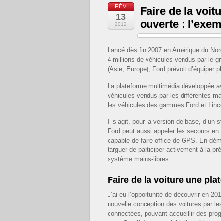
FÉV
Faire de la voi
13
ouverte : l’exe
2012
Lancé dès fin 2007 en Amérique du Nor
4 millions de véhicules vendus par le g
(Asie, Europe), Ford prévoit d’équiper p
La plateforme multimédia développée a
véhicules vendus par les différentes m
les véhicules des gammes Ford et Lin
Il s’agit, pour la version de base, d’
Ford peut aussi appeler les secours en 
capable de faire office de GPS. En dém
targuer de participer activement à la pr
système mains-libres.
Faire de la voiture une pl
J’ai eu l’opportunité de découvrir en 20
nouvelle conception des voitures par le
connectées, pouvant accueillir des p