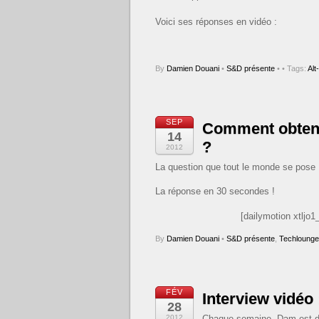
Voici ses réponses en vidéo :
By
Damien Douani
•
S&D présente
•
• Tags:
Alt
SEP
Comment obtenir
14
?
2012
La question que tout le monde se pose 
La réponse en 30 secondes !
[dailymotion xtljo1
By
Damien Douani
•
S&D présente
,
Techlounge
FÉV
Interview vidéo
28
2012
Chaque semaine, Dam est d