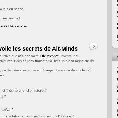
soucis du passé.
e une beauté !
am
,
rapidité
,
site
,
stan
0
oile les secrets de Alt-Minds
xclusive que m’a consacré
Eric Viennot
, inventeur du
récurseur des fictions transmédia, bref un grand monsieur 🙂
ds, sa dernière création avec Orange, disponible depuis le 12
eb.
 à écrire une telle histoire ?
us ?
l
twelve
?
mme la tablette, les smartphones… à l’histoire ?