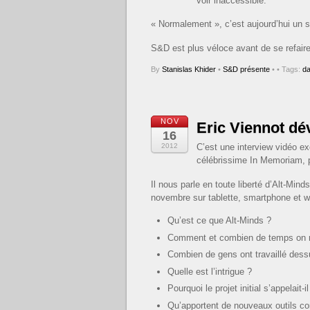
voir inaccessible.
« Normalement », c’est aujourd’hui un 
S&D est plus véloce avant de se refair
By
Stanislas Khider
•
S&D présente
•
• Tags:
d
NOV
Eric Viennot dév
16
2012
C’est une interview vidéo e
célébrissime In Memoriam, p
Il nous parle en toute liberté d’Alt-Min
novembre sur tablette, smartphone et w
Qu’est ce que Alt-Minds ?
Comment et combien de temps on met
Combien de gens ont travaillé dess
Quelle est l’intrigue ?
Pourquoi le projet initial s’appelait-i
Qu’apportent de nouveaux outils co