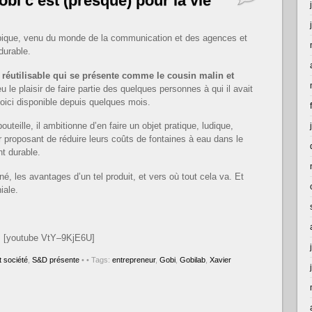
obi c’est (presque) pour la vie
ypique, venu du monde de la communication et des agences et
durable.
 réutilisable qui se présente comme le cousin malin et
eu le plaisir de faire partie des quelques personnes à qui il avait
voici disponible depuis quelques mois.
uteille, il ambitionne d’en faire un objet pratique, ludique,
ur proposant de réduire leurs coûts de fontaines à eau dans le
t durable.
né, les avantages d’un tel produit, et vers où tout cela va. Et
iale.
[youtube VtY–9KjE6U]
 société
,
S&D présente
•
• Tags:
entrepreneur
,
Gobi
,
Gobilab
,
Xavier