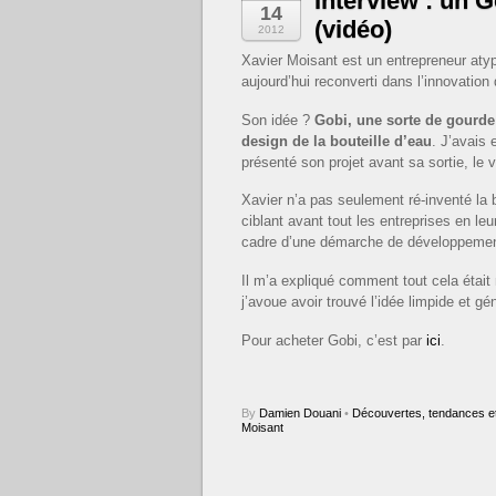
Interview : un G
14
(vidéo)
2012
Xavier Moisant est un entrepreneur at
aujourd’hui reconverti dans l’innovation 
Son idée ?
Gobi, une sorte de gourde
design de la bouteille d’eau
. J’avais 
présenté son projet avant sa sortie, le 
Xavier n’a pas seulement ré-inventé la bo
ciblant avant tout les entreprises en le
cadre d’une démarche de développemen
Il m’a expliqué comment tout cela était 
j’avoue avoir trouvé l’idée limpide et gén
Pour acheter Gobi, c’est par
ici
.
By
Damien Douani
•
Découvertes, tendances et
Moisant