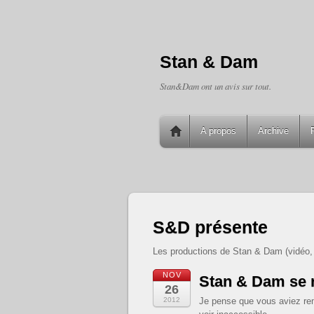
Stan & Dam
Stan&Dam ont un avis sur tout.
A propos
Archive
S&D présente
Les productions de Stan & Dam (vidéo, li
NOV
Stan & Dam se r
26
2012
Je pense que vous aviez rem