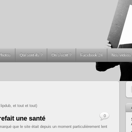
Photos
Qui sont-ils ?
On s’écrit ?
Facebook 24
Nos vidéos
pdub, et tout et tout)
0
efait une santé
arqué que le site était depuis un moment particulièrement lent