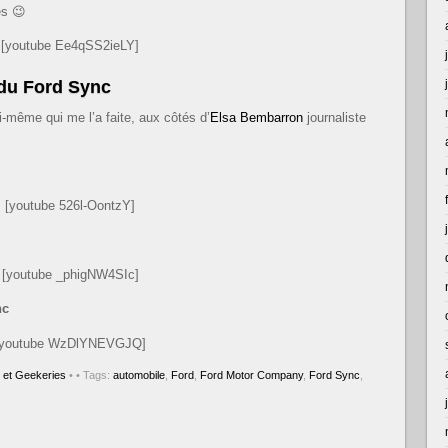
es 😉
[youtube Ee4qSS2ieLY]
 du Ford Sync
ui-même qui me l’a faite, aux côtés d’
Elsa Bembarron
journaliste
[youtube 526l-OontzY]
[youtube _phigNW4SIc]
nc
[youtube WzDlYNEVGJQ]
 et Geekeries
•
• Tags:
automobile
,
Ford
,
Ford Motor Company
,
Ford Sync
,