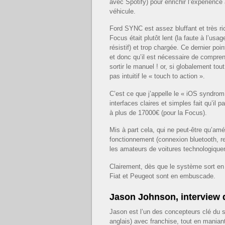
avec Spotify) pour enrichir l’expérience
véhicule.
Ford SYNC est assez bluffant et très ri
Focus était plutôt lent (la faute à l’us
résistif) et trop chargée. Ce dernier po
et donc qu’il est nécessaire de compre
sortir le manuel ! or, si globalement tout
pas intuitif le « touch to action ».
C’est ce que j’appelle le « iOS syndrom »
interfaces claires et simples fait qu’il
à plus de 17000€ (pour la Focus).
Mis à part cela, qui ne peut-être qu’amél
fonctionnement (connexion bluetooth, 
les amateurs de voitures technologiqu
Clairement, dès que le système sort en
Fiat et Peugeot sont en embuscade.
Jason Johnson, interview 
Jason est l’un des concepteurs clé du 
anglais) avec franchise, tout en manian