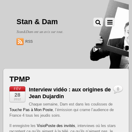
Stan & Dam
Stan&Dam ont un avis sur tout.
RSS
TPMP
Interview vidéo : aux origines de
FÉV
0
28
Jean Dujardin
2012
Chaque semaine, Dam est dans les coulisses de
Touche Pas à Mon Poste
, l’émission qui crame l’audience de
France 4 tous les jeudis soirs.
Il enregistre les
VisioPoste des invités
, interviews où les stars
racontent ce qu’ils aiment à la télé, ce qu’ils n’aiment pas, le