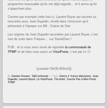
programme inavouable qu’ils ont déjà regardé… et il arrive qu’ils
s’épanchent plus.
Comme par exemple cette fois-ci, Laurent Boyer qui raconte sa
rencontre avec Jean Dujardin, révélé dans l’émission qu’il
présentait à l’époque sur M6 : Graine de Star.
Les origines de Jean Dujardin racontées par Laurent Boyer, c’est
tout de suite dans Fréquen… sur Stan&Dam !
PUB : et si vous avez envie de rejoindre
la communauté de
TPMP
et de faire vous aussi un
VisioPoste
, c’est par ici 🙂
[youtube ObOEvB4ionQ]
By
Damien Douani
•
S&D présente
•
• Tags:
france 4
,
france televisions
,
Jean
Dujardin
,
Laurent Boyer
,
Le VisioPoste
,
The Artist
,
Touche Pas à Mon Poste
,
TPMP