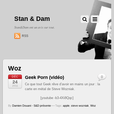
Stan & Dam
Stan&Dam ont un avis sur tout.
RSS
Woz
Geek Porn (vidéo)
DÉC
0
24
Ce que tout Geek rêve d’avoir en mains un jour : la
2011
carte en métal de Steve Wozniak.
[youtube -b3-4Xi8Qqc]
By
Damien Douani
•
S&D présente
•
• Tags:
apple
,
steve wozniak
,
Woz