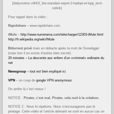
[dailymotion x9l41f_the-standam-report-2-hadopi-et-lopp_tech
nolink]
Pour rappel dans la vidéo :
Rapidshare
– www.rapidshare.com
iMule
–
http://www.numerama.com/telecharger/12303-iMule.html
http://fr.wikipedia.org/wiki/IMule
Bittorrent privé
mais en debacle après la mort de Snowtigger
(mais bon il en existe d’autres bien secret)
20 minutes – La descente aux enfers d’un «criminel» ordinaire du
net
Newsgroup
– tout est bien expliqué ici
VPN
– un coup de
google VPN anonymous
On arrête là c’est mieux !
NOTICE :
Pirater, c’est mal. Pirater, cela nuit à la création.
NOTICE 2 : Nous le répétons. Nous n’encourageons pas le
piratage. Cette vidéo et l’article attenant ne sont en aucun cas un