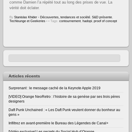
comme Damien l’a répété tout au long des prises de vue. La
vérité doit éclater.
By
Stanislas Khider
•
Découvertes, tendances et société
,
S&D présente
,
Techlounge et Geekeries
•
• Tags:
contournement
,
hadopi
,
proof of concept
Articles récents
Surprenant : le message caché de la Keynote Apple 2019
[VIDEO] Orange NeoRetro : l’histoire de sa genèse par ses trois pères
designers
Daft Punk Unchained : « Les Daft Punk veulent donner du bonheur au
gens »
Infiltrez en avant-première le Bureau des Légendes de Canal+
[Vidéo exclusive] Les secrets du Social Hub d’Orange