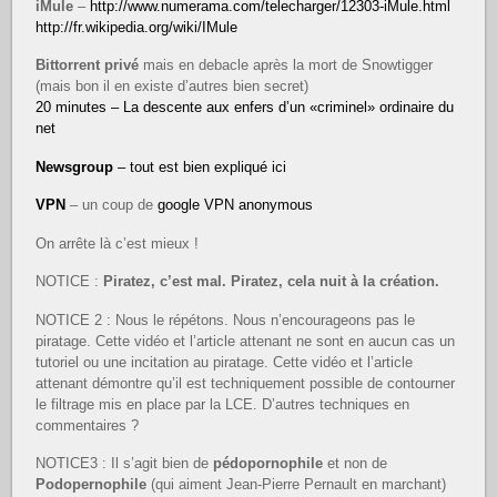
iMule
–
http://www.numerama.com/telecharger/12303-iMule.html
http://fr.wikipedia.org/wiki/IMule
Bittorrent privé
mais en debacle après la mort de Snowtigger
(mais bon il en existe d’autres bien secret)
20 minutes – La descente aux enfers d’un «criminel» ordinaire du
net
Newsgroup
– tout est bien expliqué ici
VPN
– un coup de
google VPN anonymous
On arrête là c’est mieux !
NOTICE :
Piratez, c’est mal. Piratez, cela nuit à la création.
NOTICE 2 : Nous le répétons. Nous n’encourageons pas le
piratage. Cette vidéo et l’article attenant ne sont en aucun cas un
tutoriel ou une incitation au piratage. Cette vidéo et l’article
attenant démontre qu’il est techniquement possible de contourner
le filtrage mis en place par la LCE. D’autres techniques en
commentaires ?
NOTICE3 : Il s’agit bien de
pédopornophile
et non de
Podopernophile
(qui aiment Jean-Pierre Pernault en marchant)