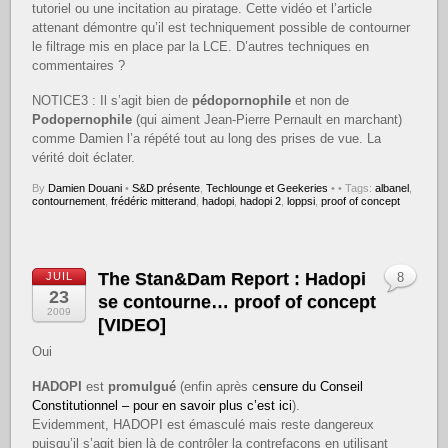
tutoriel ou une incitation au piratage. Cette vidéo et l’article
attenant démontre qu’il est techniquement possible de contourner
le filtrage mis en place par la LCE. D’autres techniques en
commentaires ?
NOTICE3 : Il s’agit bien de
pédopornophile
et non de
Podopernophile
(qui aiment Jean-Pierre Pernault en marchant)
comme Damien l’a répété tout au long des prises de vue. La
vérité doit éclater.
By
Damien Douani
•
S&D présente
,
Techlounge et Geekeries
•
• Tags:
albanel
,
contournement
,
frédéric mitterand
,
hadopi
,
hadopi 2
,
loppsi
,
proof of concept
The Stan&Dam Report : Hadopi
JUIL
8
23
se contourne… proof of concept
2009
[VIDEO]
Oui
HADOPI
est
promulgué
(enfin après c
ensure du Conseil
Constitutionnel – pour en savoir plus c’est ici
).
Evidemment, HADOPI est émasculé mais reste dangereux
puisqu’il s’agit bien là de contrôler la contrefaçons en utilisant