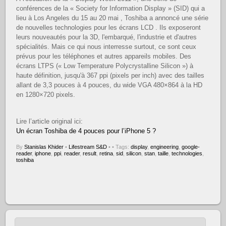
conférences de la « Society for Information Display » (SID) qui a
lieu à Los Angeles du 15 au 20 mai , Toshiba a annoncé une série
de nouvelles technologies pour les écrans LCD . Ils exposeront
leurs nouveautés pour la 3D, l'embarqué, l'industrie et d'autres
spécialités. Mais ce qui nous interresse surtout, ce sont ceux
prévus pour les téléphones et autres appareils mobiles. Des
écrans LTPS (« Low Temperature Polycrystalline Silicon ») à
haute définition, jusqu'à 367 ppi (pixels per inch) avec des tailles
allant de 3,3 pouces à 4 pouces, du wide VGA 480×864 à la HD
en 1280×720 pixels.
Lire l’article original ici:
Un écran Toshiba de 4 pouces pour l’iPhone 5 ?
By
Stanislas Khider
•
Lifestream S&D
•
• Tags:
display
,
engineering
,
google-
reader
,
iphone
,
ppi
,
reader
,
result
,
retina
,
sid
,
silicon
,
stan
,
taille
,
technologies
,
toshiba