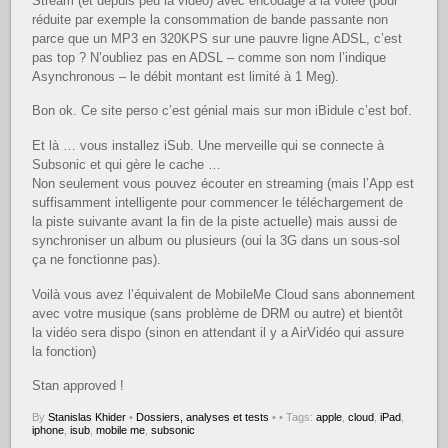
Stream (et depuis peu la vidéo) avec encodage à la volée (pour
réduite par exemple la consommation de bande passante non
parce que un MP3 en 320KPS sur une pauvre ligne ADSL, c’est
pas top ? N’oubliez pas en ADSL – comme son nom l’indique
Asynchronous – le débit montant est limité à 1 Meg).
Bon ok. Ce site perso c’est génial mais sur mon iBidule c’est bof.
Et là … vous installez iSub. Une merveille qui se connecte à
Subsonic et qui gère le cache …
Non seulement vous pouvez écouter en streaming (mais l’App est
suffisamment intelligente pour commencer le téléchargement de
la piste suivante avant la fin de la piste actuelle) mais aussi de
synchroniser un album ou plusieurs (oui la 3G dans un sous-sol
ça ne fonctionne pas).
Voilà vous avez l’équivalent de MobileMe Cloud sans abonnement
avec votre musique (sans problème de DRM ou autre) et bientôt
la vidéo sera dispo (sinon en attendant il y a AirVidéo qui assure
la fonction)
Stan approved !
By
Stanislas Khider
•
Dossiers, analyses et tests
•
• Tags:
apple
,
cloud
,
iPad
,
iphone
,
isub
,
mobile me
,
subsonic