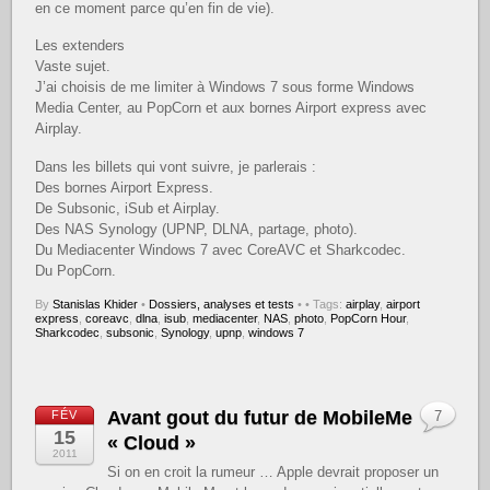
en ce moment parce qu’en fin de vie).
Les extenders
Vaste sujet.
J’ai choisis de me limiter à Windows 7 sous forme Windows
Media Center, au PopCorn et aux bornes Airport express avec
Airplay.
Dans les billets qui vont suivre, je parlerais :
Des bornes Airport Express.
De Subsonic, iSub et Airplay.
Des NAS Synology (UPNP, DLNA, partage, photo).
Du Mediacenter Windows 7 avec CoreAVC et Sharkcodec.
Du PopCorn.
By
Stanislas Khider
•
Dossiers, analyses et tests
•
• Tags:
airplay
,
airport
express
,
coreavc
,
dlna
,
isub
,
mediacenter
,
NAS
,
photo
,
PopCorn Hour
,
Sharkcodec
,
subsonic
,
Synology
,
upnp
,
windows 7
Avant gout du futur de MobileMe
FÉV
7
15
« Cloud »
2011
Si on en croit la rumeur … Apple devrait proposer un