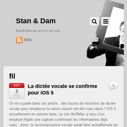
Stan & Dam
Stan&Dam ont un avis sur tout.
RSS
fil
La dictée vocale se confirme
SEP
0
3
pour iOS 5
2011
On en a parlé dans cet article , des traces de fonctions de dictée
vocale pour remplacer la saisie clavier ont été vues dans l’ iOS 5
actuellement en version beta. Le site 9to5Mac a reçu d’un
employé Apple une capture confirmant les informations déjà
vues : Ainsi, la reconnaissance vocale serait bien actuellement en