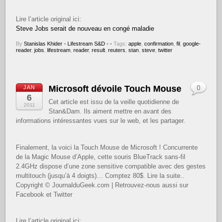
Lire l’article original ici:
Steve Jobs serait de nouveau en congé maladie
By
Stanislas Khider
•
Lifestream S&D
•
• Tags:
apple
,
confirmation
,
fil
,
google-
reader
,
jobs
,
lifestream
,
reader
,
result
,
reuters
,
stan
,
steve
,
twitter
Microsoft dévoile Touch Mouse
JAN
0
6
Cet article est issu de la veille quotidienne de
2011
Stan&Dam. Ils aiment mettre en avant des
informations intéressantes vues sur le web, et les partager.
Finalement, la voici la Touch Mouse de Microsoft ! Concurrente
de la Magic Mouse d’Apple, cette souris BlueTrack sans-fil
2.4GHz dispose d’une zone sensitive compatible avec des gestes
multitouch (jusqu’à 4 doigts)… Comptez 80$. Lire la suite..
Copyright © JournalduGeek.com | Retrouvez-nous aussi sur
Facebook et Twitter
Lire l’article original ici: