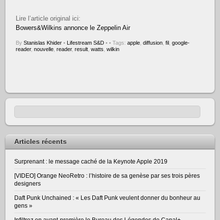
Lire l’article original ici:
Bowers&Wilkins annonce le Zeppelin Air
By
Stanislas Khider
•
Lifestream S&D
•
• Tags:
apple
,
diffusion
,
fil
,
google-
reader
,
nouvelle
,
reader
,
result
,
watts
,
wilkin
Articles récents
Surprenant : le message caché de la Keynote Apple 2019
[VIDEO] Orange NeoRetro : l’histoire de sa genèse par ses trois pères
designers
Daft Punk Unchained : « Les Daft Punk veulent donner du bonheur au
gens »
Infiltrez en avant-première le Bureau des Légendes de Canal+