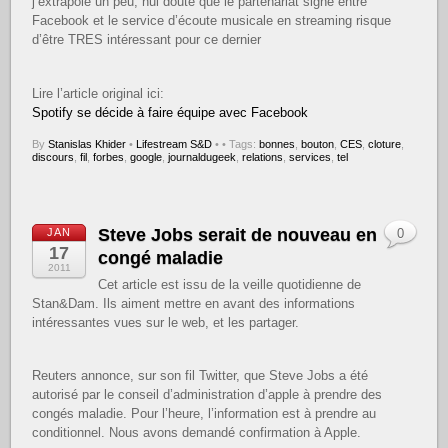
j’extrapole un peu, nul doute que le partenariat signé entre
Facebook et le service d’écoute musicale en streaming risque
d’être TRES intéressant pour ce dernier
Lire l’article original ici:
Spotify se décide à faire équipe avec Facebook
By
Stanislas Khider
•
Lifestream S&D
•
• Tags:
bonnes
,
bouton
,
CES
,
cloture
,
discours
,
fil
,
forbes
,
google
,
journaldugeek
,
relations
,
services
,
tel
Steve Jobs serait de nouveau en
JAN
0
17
congé maladie
2011
Cet article est issu de la veille quotidienne de
Stan&Dam. Ils aiment mettre en avant des informations
intéressantes vues sur le web, et les partager.
Reuters annonce, sur son fil Twitter, que Steve Jobs a été
autorisé par le conseil d’administration d’apple à prendre des
congés maladie. Pour l’heure, l’information est à prendre au
conditionnel. Nous avons demandé confirmation à Apple.