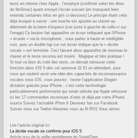
tests en interne chez Apple , l’employé (confirmé selon les dires
de 9to5mac) ayant envoyé l’écran suivant (en masquant bien
entendu certaines infos en gris ci-dessous) Le principe étant celui
déjà évoqué à savoir : une touche est ajoutée au clavier au
détriment de la barre d’espace (voir juste à gauche de celle-ci sur
l’image) Ce bouton fait apparaître un écran indiquant que l'iPhone
« écoute » via le microphone , vous parlez à haute et intelligible
voix, puis un double tap sur cet écran indique que la « dictée
vocale » est terminée. Ceci faisant alors apparaître de nouveau le
clavier et le texte reconnu est inséré . Magique et très pratique !
Si tout va bien du coté des tests, on devrait retrouver cette
fonction dans iOS 5 dès cet automne 😉 Et en attendant, pour
ceux qui veulent avoir une idée des capacités de reconnaissance
vocales sous iOS, vous pouvez : tester l’application Dragon
dictation gratuite pour iPhone , c’est cette technologie
particulièrement performante qui serait utilisée par Apple retrouver
ici les 17 commandes reconnues d’ores et déjà par votre iPhone
source Suivez l’actualité iPhon.fr Devenez fan sur Facebook
Suivez nous sur Twitter Abonnez vous au fil RSS Vous aimez
Lire l’article original ici:
La dictée vocale se confirme pour iOS 5
Article issu de la veille quotidienne de Stan&Dam.