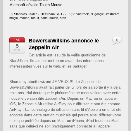
Microsoft dévoile Touch Mouse
By
Stanislas Khider
•
Lifestream S&D
•
• Tags:
bluetrack
,
fil
,
google
,
lifestream
,
magic
,
mouse
,
result
,
sans
,
souris
,
stan
Bowers&Wilkins annonce le
JAN
0
5
Zeppelin Air
2011
Cet article est issu de la veille quotidienne de
Stan&Dam. Ils aiment mettre en avant des informations
intéressantes vues sur le web, et les partager.
Shared by stanthewizard JE VEUX !!!! Le Zeppelin de
Bowers&Wilkin s avait fait parler de lui lors de sa sortie il y a déjà
trois ans. Nul doute que le phénomène se renouvellera avec cette
nouvelle version dite Zeppelin Air. Depuis un Mac ou un appareil
iOS, le Zeppelin Air utilise AirPlay pour diffuser le son Air, comme
AirPlay . La technologie de diffusion sans fil d’Apple a en effet été
adoptée dans cette station musicale qui pourra ainsi diffuser votre
musique préférée depuis un Mac, un iPhone, iPod touch ou iPad
sans que celui-ci ne soit physiquement connecté à l’appareil