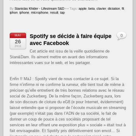
By
Stanislas Khider
•
Lifestream S&D
•
• Tags:
apple
,
beta
,
clavier
,
dictation
,
fil
,
iphon
,
iphone
,
microphone
,
result
,
tap
Spotify se décide à faire équipe
MAI
0
26
avec Facebook
2011
Cet article est issu de la veille quotidienne de
Stan&Dam. Ils aiment mettre en avant des informations
intéressantes vues sur le web, et les partager.
Enfin !! MàJ : Spotify vient de nous contacter à ce sujet. Si la
firme n’infirme ni ne confirme la rumeur, elle tient tout de même à
préciser qu’elle entretient de très bonnes relations avec le réseau
social de Zuckerberg. De la même façon, Zuckerberg aura, lors
de son discours de cloture du eG8 (e pour Internet, évidemment)
laissé entendre que si proposer de l’écoute musicale en streaming
(par exemple) n’était pas dans l’ADN de sa société, le fait de
donner un coup de pouce à ces sociétés proposant de tel
services en leur offrant une exposition plus « sociale » était tout à
fait envisageable. Et Spotify pris définitivement son envol… Si