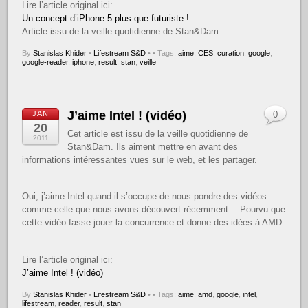
Lire l’article original ici:
Un concept d’iPhone 5 plus que futuriste !
Article issu de la veille quotidienne de Stan&Dam.
By
Stanislas Khider
•
Lifestream S&D
•
• Tags:
aime
,
CES
,
curation
,
google
,
google-reader
,
iphone
,
result
,
stan
,
veille
J’aime Intel ! (vidéo)
JAN
0
20
Cet article est issu de la veille quotidienne de
2011
Stan&Dam. Ils aiment mettre en avant des
informations intéressantes vues sur le web, et les partager.
Oui, j’aime Intel quand il s’occupe de nous pondre des vidéos
comme celle que nous avons découvert récemment… Pourvu que
cette vidéo fasse jouer la concurrence et donne des idées à AMD.
Lire l’article original ici:
J’aime Intel ! (vidéo)
By
Stanislas Khider
•
Lifestream S&D
•
• Tags:
aime
,
amd
,
google
,
intel
,
lifestream
,
reader
,
result
,
stan