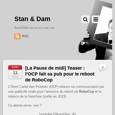
Stan & Dam
Stan&Dam ont un avis sur tout.
RSS
[La Pause de midi] Teaser :
JUIL
0
11
l’OCP fait sa pub pour le reboot
2012
de RoboCop
L’Omni Cartel des Produits (OCP) relance sa communication par
une publicité virale pour l’annonce du reboot de
RoboCop
et la
relance de la franchise (sortie en 2013).
Ca donne envie, non ?
[youtube G9uxoOmy_iA]