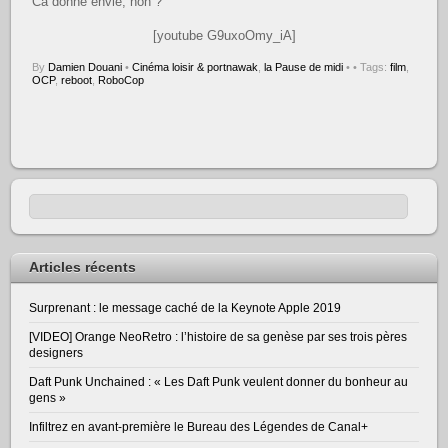
Ca donne envie, non ?
[youtube G9uxoOmy_iA]
By
Damien Douani
•
Cinéma loisir & portnawak
,
la Pause de midi
•
• Tags:
film
,
OCP
,
reboot
,
RoboCop
Articles récents
Surprenant : le message caché de la Keynote Apple 2019
[VIDEO] Orange NeoRetro : l’histoire de sa genèse par ses trois pères
designers
Daft Punk Unchained : « Les Daft Punk veulent donner du bonheur au
gens »
Infiltrez en avant-première le Bureau des Légendes de Canal+