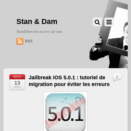
Stan & Dam
Stan&Dam ont un avis sur tout.
RSS
Jailbreak iOS 5.0.1 : tutoriel de
NOV
2
13
migration pour éviter les erreurs
2011