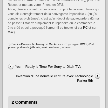
Redsn0w > Extras > Select IPSW (le firmware iOS 5.0), puis Just
Reboot et mettant votre iPhone en DFU.
Ah si, dernier conseil : si vous avez un problème avec iTunes qui
vous dit « enregistrement de la sauvegarde impossible » (oui j’ai
cumulé les problèmes), c’est qu’un début de sauvegarde a dû mal
se passer. Effacez simplement le répertoire qui a commencé à
être créé et qui a provoqué l’erreur (il se trouve ici sur
PC
et sur
Mac
).
By
Damien Douani
•
Techlounge et Geekeries
•
• Tags:
apple
,
IOS 5
,
iPad
,
iphone
,
ipod touch
,
jailbreak
,
semi untethered
,
tethered
Yes, It Really Is Time For Sony to Ditch TVs
Invention d’une nouvelle écriture avec Technologie
Parker 5th
2 Comments