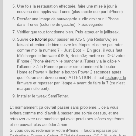
Une fois la restauration effectuée, faire une mise à jour à
nouveau des applis via iTunes (plus rapide que par l’iPhone).
Recréer une image de sauvegarde > clic droit sur l’iPhone
dans iTunes (colonne de gauche) > Sauvegarder
Vérifier que tout fonctionne bien. Puis attaquer le jailbreak.
Suivre
ce tutoriel
pour passer en iOS 5 (via Redsn0w) en
faisant attention de bien suivre les étapes et de ne pas rater
comme moi la numéro 7 « Just Boot ». En gros, il vous faut
télécharger le firmware iOS 5, Redsn0w, mettre en DFU votre
iPhone (iPhone éteint > le brancher à iTunes via le câble >
l’allumer > à la Pomme presser simultanément le bouton
Home et Power > lâcher le bouton Power 2 secondes après
que l’écran soit devenu noir). ATTENTION : il faut
recharger le
firmware
et repasser par l’étape 4 avant de faire la 7 (ce n’est
marqué nulle part).
Installer le tweak SemiTether.
Et normalement ça devrait passer sans problème… cela vous
évitera comme moi d’avoir à passer une soirée dessus, et me
retrouver avec une machine qui avait perdu ses icônes systèmes
et ne pouvait plus accéder à rien.
Si vous devez redémarrer votre iPhone, il faudra repasser par