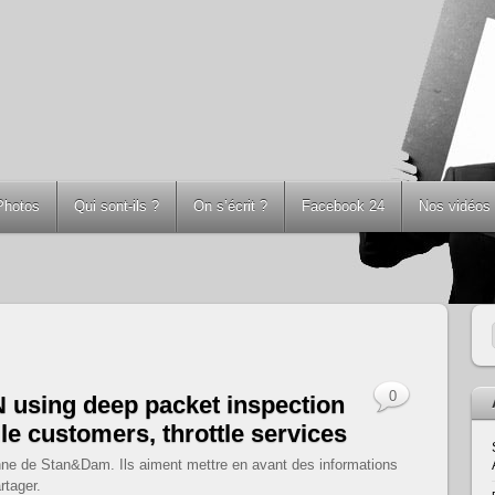
Photos
Qui sont-ils ?
On s’écrit ?
Facebook 24
Nos vidéos
0
 using deep packet inspection
le customers, throttle services
dienne de Stan&Dam. Ils aiment mettre en avant des informations
rtager.