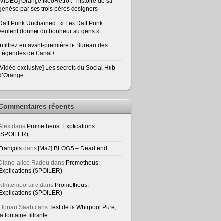
[VIDEO] Orange NeoRetro : l’histoire de sa
genèse par ses trois pères designers
Daft Punk Unchained : « Les Daft Punk
veulent donner du bonheur au gens »
Infiltrez en avant-première le Bureau des
Légendes de Canal+
[Vidéo exclusive] Les secrets du Social Hub
d’Orange
Commentaires récents
Alex
dans
Prometheus: Explications
(SPOILER)
François
dans
[MàJ] BLOGS – Dead end
Diane-alice Radou
dans
Prometheus:
Explications (SPOILER)
wlmtemporaire
dans
Prometheus:
Explications (SPOILER)
Florian Saab
dans
Test de la Whirpool Pure,
la fontaine filtrante