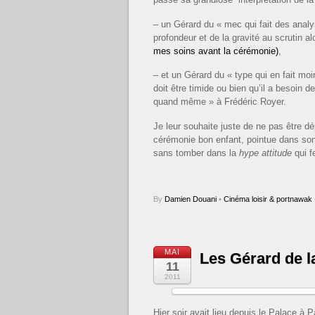
– un Gérard du « mec qui fait des anal
profondeur et de la gravité au scrutin 
mes soins avant la cérémonie)
,
– et un Gérard du « type qui en fait mo
doit être timide ou bien qu’il a besoin 
quand même » à Frédéric Royer.
Je leur souhaite juste de ne pas être dé
cérémonie bon enfant, pointue dans son
sans tomber dans la
hype attitude
qui fe
By
Damien Douani
•
Cinéma loisir & portnawak
MAI
Les Gérard de la
11
2011
Hier soir avait lieu depuis le Palace à P