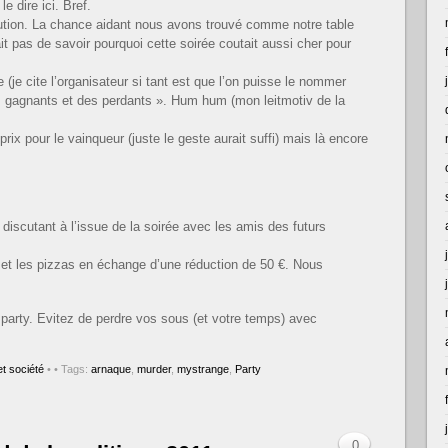
e dire ici. Bref.
ution. La chance aidant nous avons trouvé comme notre table
ait pas de savoir pourquoi cette soirée coutait aussi cher pour
je cite l’organisateur si tant est que l’on puisse le nommer
es gagnants et des perdants ». Hum hum (mon leitmotiv de la
n prix pour le vainqueur (juste le geste aurait suffi) mais là encore
 discutant à l’issue de la soirée avec les amis des futurs
o et les pizzas en échange d’une réduction de 50 €. Nous
 party. Evitez de perdre vos sous (et votre temps) avec
t société
•
• Tags:
arnaque
,
murder
,
mystrange
,
Party
0