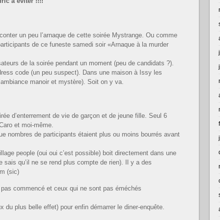
c à éviter !!!!
aconter un peu l’arnaque de cette soirée Mystrange. Ou comme
rticipants de ce funeste samedi soir «Arnaque à la murder
sateurs de la soirée pendant un moment (peu de candidats ?).
dress code (un peu suspect). Dans une maison à Issy les
l’ambiance manoir et mystère). Soit on y va.
e d’enterrement de vie de garçon et de jeune fille. Seul 6
 Caro et moi-même.
 que nombres de participants étaient plus ou moins bourrés avant
llage people (oui oui c’est possible) boit directement dans une
 sais qu’il ne se rend plus compte de rien). Il y a des
m (sic)
urs pas commencé et ceux qui ne sont pas éméchés
x du plus belle effet) pour enfin démarrer le diner-enquête.