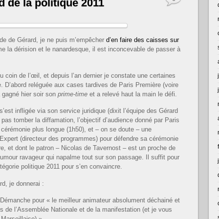
 de la politique 2011
de de Gérard, je ne puis m’empêcher
d’en faire des caisses sur
 la dérision et le nanardesque, il est inconcevable de passer à
 coin de l’œil, et depuis l’an dernier je constate une certaines
e. D’abord reléguée aux cases tardives de Paris Première (voire
 gagné hier soir son
prime-time
et a relevé haut la main le défi.
est infligée via son service juridique (dixit l’équipe des Gérard
pas tomber la diffamation, l’objectif d’audience donné par Paris
 cérémonie plus longue (1h50), et – on se doute – une
 Expert (directeur des programmes) pour défendre sa cérémonie
re, et dont le patron – Nicolas de Tavernost – est un proche de
n humour ravageur qui napalme tout sur son passage. Il suffit pour
tégorie politique 2011 pour s’en convaincre.
d, je donnerai :
ud Démanche pour « le meilleur animateur absolument déchainé et
s de l’Assemblée Nationale et de la manifestation (et je vous
Marseillaise) »,