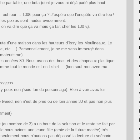
e par table, une brita (dont je vous ai déjà parlé plus haut …
… euh oui … 100€ pour ça ? J’espère que l’enquête va être top !
ur les pizzas sont froides évidemment.
on va dire que ça va mais ça fait cher les 100 €).
t jute d’une maison dans les hauteurs d’Issy les Moulineaux. Le
que, etc …) Personnellement, je ne me sens immergé dans
amateurisme).
 les années 30. Nous avons des boas et des chapeaux plastique
omme tout le monde est en t-shirt … (bon sauf moi avec ma
.
???????
y peux rien j’suis fan du personnage). Rien à voir avec les
ge tweed, rien n’est de près ou de loin année 30 et pas non plus
mment)
(au nombre de 3) a un bout de la solution et le reste se fait par
e nous avions une jeune fille (amie de la future mariée) très
i seulement nous n’aurions pas dépassé la lecture du scénario.