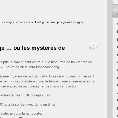
chemistry
,
chemists
,
credit
,
food
,
grass
,
isotopes
,
journal
,
oxygen
,
2
ge … ou les mystères de
 pris le clavier pour écrire sur le blog (trop de boulot trop de
k-End) et ce billet sera loooooonnnnng
soirée mystère ou murder party. Pour ceux qui ne connaissent
ement » qui consiste à vivre, le temps d’une soirée et avec un
ière avec sa part d’énigme, de frisson et d’action.
mystrange.free.fr OK pourquoi pas.
€ pour la soirée (avec donc un diner).
suite, je vous la fait courte.