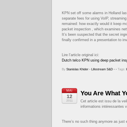
KPN set off some alarms in Holland las
separate fees for using VoIP, streamin
remained: how exactly would it keep mo
packet inspection , which examines netwo
It’s been suspected that the secret ingr
finally confirmed in a presentation to in
Lire l’article original ici:
Dutch telco KPN using deep packet insp
By
Stanislas Khider
•
Lifestream S&D
•
• Tags:
MAI
You Are What Y
12
2011
Cet article est issu de la v
informations intéressantes v
There’s no such thing anymore as just e