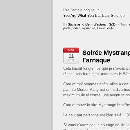
Lire l’article original ici:
You Are What You Eat Eats Science
By
Stanislas Khider
•
Lifestream S&D
•
• Tags:
porterhouse
,
signature
,
tissue
,
veille
MAI
Soirée Mystran
11
l’arnaque
2011
Cela faisait longtemps que je n’avais pas
tâches pas forcement marrantes le Wee
Caro et moi sommes enfin allés à une 
pas, La Murder Party est un « divertiss
maximum de réalisme, une aventure polic
Caro a trouvé le site Mystrange http://
Le cout par personne est bien salé : 100
Si vous n’avez pas le courage de lire la 