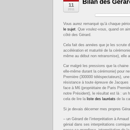
Bilan des Gérard
11
2011
Vous aurez remarqué qu’à chaque pério
le sujet
. Que voulez-vous, quand on aime
côté des Gérard.
Cela fait des années que je les scrute du
accélération et maturité de la cérémoni
même au début non retransmise), elle a
Car malgré les pressions que la chaine s’
elle-même durant la cérémonie) pour ne 
Première (300000 téléspectateurs), une
résistance à toute épreuve de Jacques
face à M6 (propriétaire de Paris Premiè
notre Président), le résultat est là : u
cela de lire la
liste des lauréats
de la ca
Si je devais décerner mes propres Gérar
– un Gérard de l’interprétation à Arna
génial dans ses interprétations comique
passe sa grandiose interprétation de la 