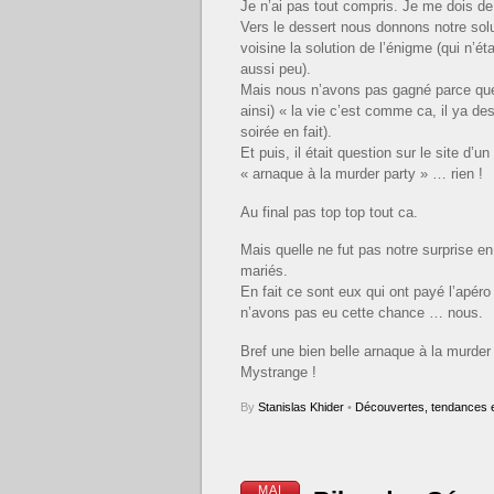
Je n’ai pas tout compris. Je me dois de l
Vers le dessert nous donnons notre sol
voisine la solution de l’énigme (qui n’ét
aussi peu).
Mais nous n’avons pas gagné parce que (
ainsi) « la vie c’est comme ca, il ya d
soirée en fait).
Et puis, il était question sur le site d’u
« arnaque à la murder party » … rien !
Au final pas top top tout ca.
Mais quelle ne fut pas notre surprise en
mariés.
En fait ce sont eux qui ont payé l’apér
n’avons pas eu cette chance … nous.
Bref une bien belle arnaque à la murder
Mystrange !
By
Stanislas Khider
•
Découvertes, tendances e
MAI