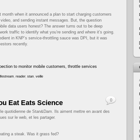
t month when it announced a plan to start charging customers
g video, and sending instant messages. But, the question
bile data users honest? The answer turns out to be deep
rk traffic to identify what you’re sending and where it’s going.
edient in KNP’s service-throttling sauce was DPI, but it was
vestors recently.
ection to monitor mobile customers, throttle services
lifestream
,
reader
,
stan
,
veille
0
ou Eat Eats Science
eille quotidienne de Stan&Dam. Ils aiment mettre en avant des
ues sur le web, et les partager.
ating a steak. Was it grass fed?