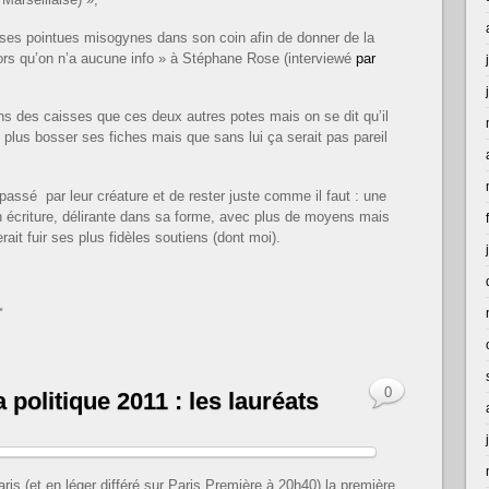
yses pointues misogynes dans son coin afin de donner de la
alors qu’on n’a aucune info » à Stéphane Rose (interviewé
par
ins des caisses que ces deux autres potes mais on se dit qu’il
de plus bosser ses fiches mais que sans lui ça serait pas pareil
passé par leur créature et de rester juste comme il faut : une
 écriture, délirante dans sa forme, avec plus de moyens mais
rait fuir ses plus fidèles soutiens (dont moi).
•
0
 politique 2011 : les lauréats
aris (et en léger différé sur Paris Première à 20h40) la première