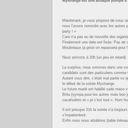
Mystrange est une arnaque pompe à fri
Maintenant, je vous propose de vous r
nous l’avons nommée avec les autres pa
party ! »
Caro n’a pas eu de nouvelle des organi
Finalement une date est fixée. Pas de 
Moulineaux (a priori on repassera pour 
Nous arrivons à 20h (un peu en retard).
La surprise, nous sommes dans une soiré
candidats sont des particuliers comme
Autant vous dire, c’était mal partie vu
le début de la soirée Mystrange.
Le future marié est habillé sado maso vi
Brita (sympa pour les autres mais bon je
cacahuètes et « pi c’est tout ». Hum hu
Il est presque 21h la soirée n’a toujo
s’impatientent.
Enfin nous nous attablons (table tréteau