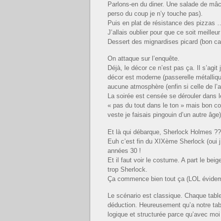
Parlons-en du diner. Une salade de mâch
perso du coup je n’y touche pas).
Puis en plat de résistance des pizzas 
J’allais oublier pour que ce soit meille
Dessert des mignardises picard (bon ca 
On attaque sur l’enquête.
Déjà, le décor ce n’est pas ça. Il s’agi
décor est moderne (passerelle métalli
aucune atmosphère (enfin si celle de l’
La soirée est censée se dérouler dans
« pas du tout dans le ton » mais bon c
veste je faisais pingouin d’un autre âge)
Et là qui débarque, Sherlock Holmes ?
Euh c’est fin du XIXème Sherlock (oui j’
années 30 !
Et il faut voir le costume. A part le bei
trop Sherlock.
Ça commence bien tout ça (LOL évide
Le scénario est classique. Chaque table 
déduction. Heureusement qu’a notre tabl
logique et structurée parce qu’avec mo