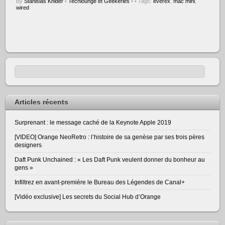
By
Stanislas Khider
•
Techlounge et Geekeries
•
• Tags:
everex
,
mac mini
,
wired
Articles récents
Surprenant : le message caché de la Keynote Apple 2019
[VIDEO] Orange NeoRetro : l’histoire de sa genèse par ses trois pères
designers
Daft Punk Unchained : « Les Daft Punk veulent donner du bonheur au
gens »
Infiltrez en avant-première le Bureau des Légendes de Canal+
[Vidéo exclusive] Les secrets du Social Hub d’Orange