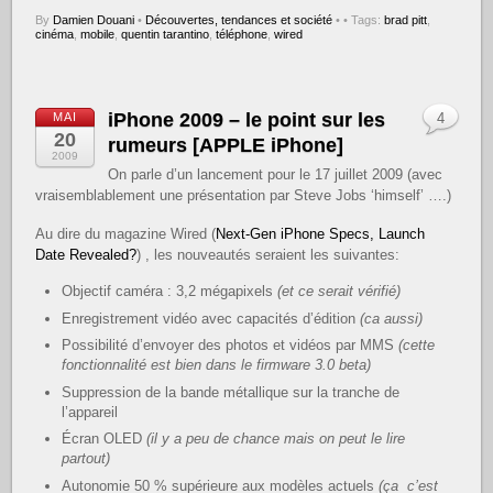
By
Damien Douani
•
Découvertes, tendances et société
•
• Tags:
brad pitt
,
cinéma
,
mobile
,
quentin tarantino
,
téléphone
,
wired
iPhone 2009 – le point sur les
MAI
4
20
rumeurs [APPLE iPhone]
2009
On parle d’un lancement pour le 17 juillet 2009 (avec
vraisemblablement une présentation par Steve Jobs ‘himself’ ….)
Au dire du magazine Wired (
Next-Gen iPhone Specs, Launch
Date Revealed?
) , les nouveautés seraient les suivantes:
Objectif caméra : 3,2 mégapixels
(et ce serait vérifié)
Enregistrement vidéo avec capacités d’édition
(ca aussi)
Possibilité d’envoyer des photos et vidéos par MMS
(cette
fonctionnalité est bien dans le firmware 3.0 beta)
Suppression de la bande métallique sur la tranche de
l’appareil
Écran OLED
(il y a peu de chance mais on peut le lire
partout)
Autonomie 50 % supérieure aux modèles actuels
(ça c’est