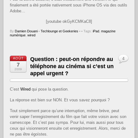
finalement a été portée nativement sous iPhone OS via des outils
Adobe…
[youtube okGyKCMKaC8]
By
Damien Douani
•
Techlounge et Geekeries
•
• Tags:
iPad
,
magazine
numérique
,
wired
Question : peut-on répondre au
AOÛT
4
7
téléphone au cinéma si c’est un
2009
appel urgent ?
C’est
Wired
qui pose la question.
La réponse est bien sur NON. Et vous savez pourquoi ?
Tout simplement parce qu’une interruption, même brève, peut
venir saper l’enregistrement du film que fait votre voisin avec son
camescope. Et c’est pas sympa. Pour lui, mais aussi pour tous
ceux qui visionneront ensuite cet enregistrement. Alors, merci de
ne pas être égoïstes.