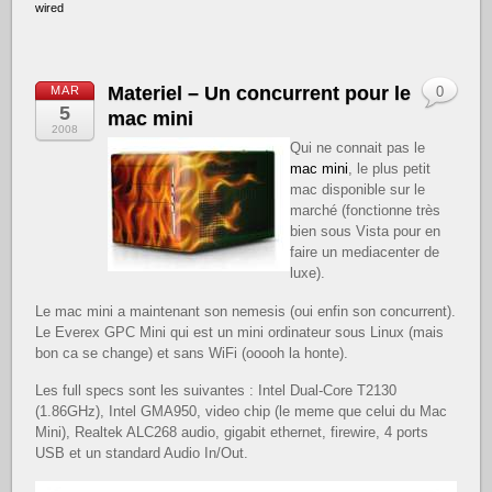
wired
Materiel – Un concurrent pour le
MAR
0
5
mac mini
2008
Qui ne connait pas le
mac mini
, le plus petit
mac disponible sur le
marché (fonctionne très
bien sous Vista pour en
faire un mediacenter de
luxe).
Le mac mini a maintenant son nemesis (oui enfin son concurrent).
Le Everex GPC Mini qui est un mini ordinateur sous Linux (mais
bon ca se change) et sans WiFi (ooooh la honte).
Les full specs sont les suivantes : Intel Dual-Core T2130
(1.86GHz), Intel GMA950, video chip (le meme que celui du Mac
Mini), Realtek ALC268 audio, gigabit ethernet, firewire, 4
ports
USB et un standard Audio In/Out.