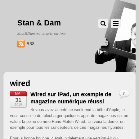
Stan & Dam
Stan&Dam ont un avis sur tout.
RSS
wired
Wired sur iPad, un exemple de
MAI
0
31
magazine numérique réussi
2010
Si vous avez acheté ce week-end la bête d’Apple, je
vous conseille de télécharger quelques apps de magazines qui en
valent la peine comme
Paris-Match
Wired. En voici la démo, un
exemple pour tous les concepteurs de ces magazines hybrides.
Pour la bonne bouche, c’était initialement une version Air qui