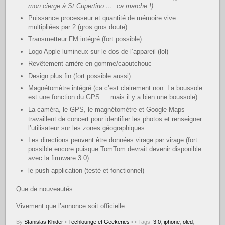
mon cierge à St Cupertino …. ca marche !)
Puissance processeur et quantité de mémoire vive
multipliées par 2 (gros gros doute)
Transmetteur FM intégré (fort possible)
Logo Apple lumineux sur le dos de l’appareil (lol)
Revêtement arrière en gomme/caoutchouc
Design plus fin (fort possible aussi)
Magnétomètre intégré (ca c’est clairement non. La boussole
est une fonction du GPS … mais il y a bien une boussole)
La caméra, le GPS, le magnétomètre et Google Maps
travaillent de concert pour identifier les photos et renseigner
l’utilisateur sur les zones géographiques
Les directions peuvent être données virage par virage (fort
possible encore puisque TomTom devrait devenir disponible
avec la firmware 3.0)
le push application (testé et fonctionnel)
Que de nouveautés.
Vivement que l’annonce soit officielle.
By
Stanislas Khider
•
Techlounge et Geekeries
•
• Tags:
3.0
,
iphone
,
oled
,