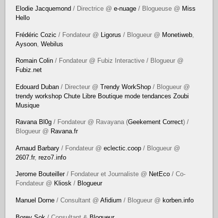
Elodie Jacquemond
/ Directrice @
e-nuage
/ Blogueuse @
Miss
Hello
Frédéric Cozic
/ Fondateur @
Ligorus
/ Blogueur @
Monetiweb
,
Aysoon
,
Webilus
Romain Colin
/ Fondateur @ Fubiz Interactive / Blogueur @
Fubiz.net
Edouard Duban
/ Directeur @
Trendy WorkShop
/ Blogueur @
trendy workshop
Chute Libre
Boutique mode tendances
Zoubi
Musique
Ravana Bl0g
/ Fondateur @ Ravayana (
Geekement Correct
) /
Blogueur @
Ravana.fr
Arnaud Barbary
/ Fondateur @
eclectic.coop
/ Blogueur @
2607.fr
,
rezo7.info
Jerome Bouteiller
/ Fondateur et Journaliste @
NetEco
/ Co-
Fondateur @
Kliosk
/
Blogueur
Manuel Dorne
/ Consultant @
Afidium
/ Blogueur @
korben.info
Borey Sok
/ Consultant &
Blogueur