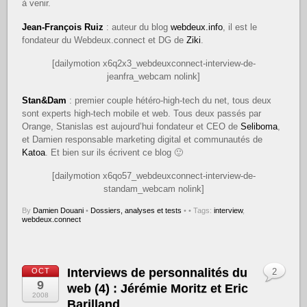
à venir.
Jean-François Ruiz
: auteur du blog
webdeux.info
, il est le
fondateur du Webdeux.connect et DG de
Ziki
.
[dailymotion x6q2x3_webdeuxconnect-interview-de-
jeanfra_webcam nolink]
Stan&Dam
: premier couple hétéro-high-tech du net, tous deux
sont experts high-tech mobile et web. Tous deux passés par
Orange, Stanislas est aujourd’hui fondateur et CEO de
Seliboma
,
et Damien responsable marketing digital et communautés de
Katoa
. Et bien sur ils écrivent ce blog 🙂
[dailymotion x6qo57_webdeuxconnect-interview-de-
standam_webcam nolink]
By
Damien Douani
•
Dossiers, analyses et tests
•
• Tags:
interview
,
webdeux.connect
Interviews de personnalités du
OCT
2
9
web (4) : Jérémie Moritz et Eric
2008
Barilland