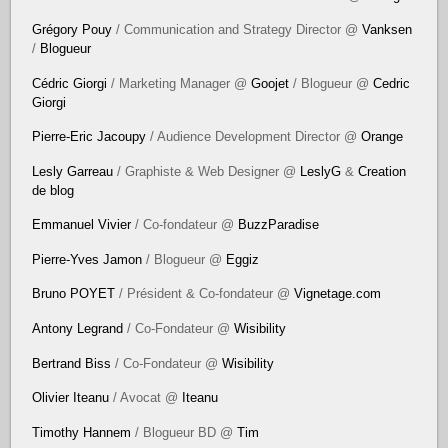
Grégory Pouy
/ Communication and Strategy Director @
Vanksen
/
Blogueur
Cédric Giorgi
/ Marketing Manager @
Goojet
/ Blogueur @
Cedric
Giorgi
Pierre-Eric Jacoupy
/ Audience Development Director @
Orange
Lesly Garreau
/ Graphiste & Web Designer @
LeslyG
&
Creation
de blog
Emmanuel Vivier
/ Co-fondateur @
BuzzParadise
Pierre-Yves Jamon
/ Blogueur @
Eggiz
Bruno POYET
/ Président & Co-fondateur @
Vignetage.com
Antony Legrand
/ Co-Fondateur @
Wisibility
Bertrand Biss
/ Co-Fondateur @
Wisibility
Olivier Iteanu
/ Avocat @
Iteanu
Timothy Hannem
/ Blogueur BD @
Tim