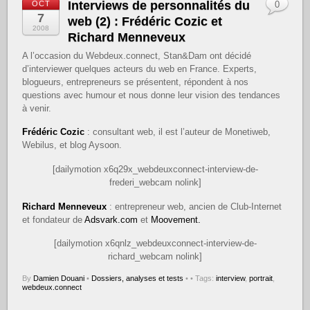
Interviews de personnalités du
OCT
0
7
web (2) : Frédéric Cozic et
2008
Richard Menneveux
A l’occasion du Webdeux.connect, Stan&Dam ont décidé
d’interviewer quelques acteurs du web en France. Experts,
blogueurs, entrepreneurs se présentent, répondent à nos
questions avec humour et nous donne leur vision des tendances
à venir.
Frédéric Cozic
: consultant web, il est l’auteur de Monetiweb,
Webilus, et blog Aysoon.
[dailymotion x6q29x_webdeuxconnect-interview-de-
frederi_webcam nolink]
Richard Menneveux
: entrepreneur web, ancien de Club-Internet
et fondateur de
Adsvark.com
et
Moovement.
[dailymotion x6qnlz_webdeuxconnect-interview-de-
richard_webcam nolink]
By
Damien Douani
•
Dossiers, analyses et tests
•
• Tags:
interview
,
portrait
,
webdeux.connect