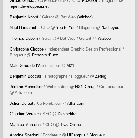
Gildas Garcia
/ Co-Fondateur & CTO @
PowerOn
/ Blogueur @
lepetitdeveloppeur.net
Benjamin Knopf
/ Gérant @ Bat Web (
Wizboo
)
Nael Hamameh
/ CEO @
You to You
/ Blogueur @
Naeltoyou
Thomas Doboin
/ Gérant @ Bat Web / Gérant @
Wizboo
Christophe Choppé
/ Independent Graphic Design Professional /
Blogueur @
ReservoirBuzz
Malo Girod de l’Ain
/ Editeur @
M21
Benjamin Boccas
/ Photographe / Floggueur @
Zeflog
Jérôme Monsellier
/ Webmasteur @
NSN Group
/ Co-Fondateur
@ Affiz.com
Julien Defaut
/ Co-Fondateur @
Affiz.com
Claudine Verdier
/ SEO @
Dievochka
Mathieu Marechal
/ CEO @
Trad Online
Antoine Spadoni
/ Fondateur @
HiCampus
/
Blogueur