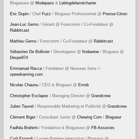
Blogueuse @
Modepass
&
Leblogdelaméchante
Eric Dupin
/ Chef
Fuzz
/ Blogueur Professionnel @
Presse-Citron
Jean-Luc Gemo
/ Gérant @ Forecomm / Co-Fondateur @
Rabbitcast
Mathieu Gemo
/ Forecomm / Co-Fondateur @
Rabbitcast
Sébastien De Bollivier
/ Développeur @
findawine
/ Blogueur @
Despe974
Emmanuel Racca
/ Fondateur @ Nouveau Sens >
speednaming.com
Nicolas Chaunu
/ CEO & Blogueur @
Emob
Christopher Esclapez
/ Managing Director @
Grandcrew
Julien Tauvel
/ Responsable Marketing et Publicité @
Grandcrew
Clément Biger
/ Consultant Junior @
Chewing Com
/
Blogueur
Fadhila Brahimi
/ Fondatrice & Blogueuse @
FB-Associes
Cyril Esnault
/ Lucien Barriere Interactive / Blogueur @