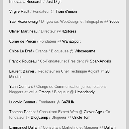
Innovasia-Research
/
Just-Digit
Virgile Rault
/ Fondateur @
Train d’union
Yael Rozencwajg
/ Dirigeante, WebDesign et Infographie @
Yopps
Olivier Martineau
/ Directeur @
42stores
Côme de Percin
/ Fondateur @
WanaSport
Chloé Le Dref
/ Orange / Blogueuse @
Whosegame
Franck Rougeau
/ Co-Fondateur et Président @
SparkAngels
Laurent Bainier
/ Rédacteur en Chef Technique Adjoint @
20
Minutes
Yann Cormant
/ Chargé de Communication junior, relations
bloggers et veille
Orange
/ Blogueur @
Urbandandy
Ludovic Bonnet
/ Fondateur @
BaZiLiK
Thomas Parisot
/ Consultant Expert Web @
Clever Age
/ Co-
fondateur @
BlogCamp
/ Blogueur @
Oncle Tom
Emmanuel Dallain
/ Consultant Marketing et Manager @
Dallain