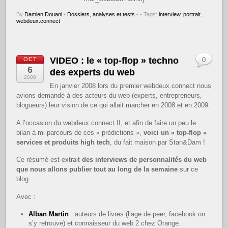
By
Damien Douani
•
Dossiers, analyses et tests
•
• Tags:
interview
,
portrait
,
webdeux.connect
VIDEO : le « top-flop » techno
OCT
0
6
des experts du web
2008
En janvier 2008 lors du premier webdeux.connect nous
avions demandé à des acteurs du web (experts, entrepreneurs,
blogueurs) leur vision de ce qui allait marcher en 2008 et en 2009.
A l’occasion du webdeux.connect II, et afin de faire un peu le
bilan à mi-parcours de ces « prédictions »,
voici un « top-flop »
services et produits high tech
, du fait maison par Stan&Dam !
Ce résumé est extrait
des interviews de personnalités du web
que nous allons publier tout au long de la semaine
sur ce
blog.
Avec :
Alban Martin
: auteurs de livres (l’age de peer, facebook on
s’y retrouve) et connaisseur du web 2 chez Orange.