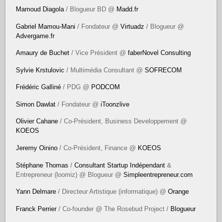
Mamoud Diagola
/ Blogueur BD @
Madd.fr
Gabriel Mamou-Mani
/ Fondateur @
Virtuadz
/ Blogueur @
Advergame.fr
Amaury de Buchet
/ Vice Président @
faberNovel Consulting
Sylvie Krstulovic
/ Multimédia Consultant @
SOFRECOM
Frédéric Galliné
/ PDG @
PODCOM
Simon Dawlat
/ Fondateur @
iToonzlive
Olivier Cahane
/ Co-Président, Business Developpement @
KOEOS
Jeremy Oinino
/ Co-Président, Finance @
KOEOS
Stéphane Thomas
/
Consultant Startup Indépendant
&
Entrepreneur (loomiz) @ Blogueur @
Simpleentrepreneur.com
Yann Delmare
/ Directeur Artistique (informatique) @
Orange
Franck Perrier
/ Co-founder @ The Rosebud Project /
Blogueur