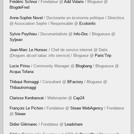
Frédéric Schnur
/ Fondateur @
Add Volaris
/ Blogueur @
BlogdeFred
Anne-Sophie Novel
/ Doctorante en économie politique / Directrice
@ Association Sephir / Responsable @
Ecoloinfo
Sylvie Peythieu
/ Documentaliste @
Info-Doc
/ Blogueuse @
Syljean
Jean-Marc Le Hunsec
/ Chef de service internet @ Datis
(Drogues alcool tabac info service) / Blogueur @
Paris’Trip
Lucie Piriou
/ Community Manager @
Blogbang
/ Blogueuse @
Acqua Tofana
Thibaut Romaggi
/ Consultant @
BFactory
/ Blogueur @
Thibautromaggi
Clarisse Kerdranvat
/ Webmaster @
Cap24
François Le Pichon
/ Fondateur @
Steaw WebAgency
/ Fondateur
@
Steaw
Didier Glémarec
/ Fondateur @
Leadshare