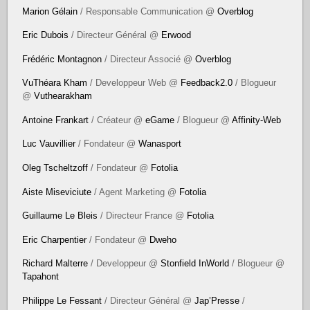
Marion Gélain
/ Responsable Communication @
Overblog
Eric Dubois
/ Directeur Général @
Erwood
Frédéric Montagnon
/ Directeur Associé @
Overblog
VuThéara Kham
/ Developpeur Web @
Feedback2.0
/ Blogueur
@
Vuthearakham
Antoine Frankart
/ Créateur @
eGame
/ Blogueur @
Affinity-Web
Luc Vauvillier
/ Fondateur @
Wanasport
Oleg Tscheltzoff
/ Fondateur @
Fotolia
Aiste Miseviciute
/ Agent Marketing @
Fotolia
Guillaume Le Bleis
/ Directeur France @
Fotolia
Eric Charpentier
/ Fondateur @
Dweho
Richard Malterre
/ Developpeur @
Stonfield InWorld
/ Blogueur @
Tapahont
Philippe Le Fessant
/ Directeur Général @
Jap’Presse
/