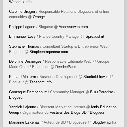
Webdeux.info
Caroline Brugier
/ Responsable Relations Blogueurs et online
comunities @
Orange
Philippe Lagane
/ Blogueur @
Accessoweb.com
Emmanuel Levy
/ France Country Manager @
Spreadshirt
Stéphane Thomas
/ Consultant Startup & Entrepreneur Web /
Blogueur @
Simpleentrepeneur.com
Delphine Desneiges
/ Responsable Editoriale Web @ Groupe
Marie-Claire / Blogueuse @
DeedeeParis
Richard Malterre
/ Business Development @
Stonfield Inworld
/
Blogueur @
Tapahont.info
Gonzague Dambricourt
/ Community Manager @
BuzzParadise
/
Blogueur
Yannick Lejeune
/ Directeur Marketing Internet @
Ionis Education
Group
/ Organisateur du
Festival des Blogs BD
/
Blogueur
Marianne Eskenazi
/ Auteur de BD / Blogueuse @
BlogdePaprika