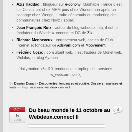
Aziz Haddad
: blogueur sur
e-conony
, Mashable France c’est
lui. Consultant chez MRM puis chez Wunderman après un
passage chez Wengo, il traite désormais du marketing des
communautés chez Noyz (Isobar).
Jean-François Ruiz
: auteur du blog webdeux.info, il est le
fondateur du Wbedeux.connect et DG de
Ziki
.
Richard Menneveux
: entrepreneur web, ancien de Club-
Internet et fondateur de
Adsvark.com
et
Moovement.
Frédéric Cozic
: consultant web, il est l’auteur de Monetiweb,
Webilus, et blog Aysoon.
[dailymotion x6zd10_tendances-le-topflop-des-services-
w_webcam nolink]
By
Damien Douani
•
Découvertes, tendances et société
,
Dossiers, analyses et
tests
•
• Tags:
interview
,
webdeux.connect
Du beau monde le 11 octobre au
OCT
4
5
Webdeux.connect II
2008