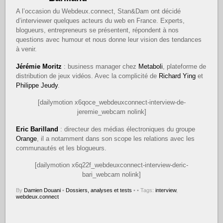
A l’occasion du Webdeux.connect, Stan&Dam ont décidé
d’interviewer quelques acteurs du web en France. Experts,
blogueurs, entrepreneurs se présentent, répondent à nos
questions avec humour et nous donne leur vision des tendances
à venir.
Jérémie Moritz
: business manager chez
Metaboli
, plateforme de
distribution de jeux vidéos. Avec la complicité de
Richard Ying
et
Philippe Jeudy
.
[dailymotion x6qoce_webdeuxconnect-interview-de-
jeremie_webcam nolink]
Eric Barilland
: directeur des médias électroniques du groupe
Orange
, il a notamment dans son scope les relations avec les
communautés et les blogueurs.
[dailymotion x6q22f_webdeuxconnect-interview-deric-
bari_webcam nolink]
By
Damien Douani
•
Dossiers, analyses et tests
•
• Tags:
interview
,
webdeux.connect