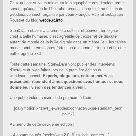
Ceux qui ont suivi un minimum la blogosphère ces derniers temps
savent qu’aura lieu le 11 octobre prochain la deuxième édition du
webdeux.connect, organisé par Jean-François Ruiz et Sébastien
Rousset du blog
webdeux.info
.
Stan&Dam étaient à la première édition, et peuvent témoigner :
c’est à taille humaine, c’est agréable de croiser et de discuter
autant de monde de la bulle digitale dans un même lieu, les tables
rondes sont intéressantes (attention à la sono cette fois-ci !), et le
buffet agréable 😉
Toute cette semaine, Stan&Dam vont publier des interviews
d’acteurs du web faites lors de la première édition du
webdeux.connect.
Experts, blogueurs, entrepreneurs se
présentent, répondent à nos questions avec humour et nous
donne leur vision des tendances à venir.
Une petite vidéo maison de la première édition :
[dailymotion x4znvf_le-webdeuxconnect-vu-par-standam_tech
nolink]
Au menu de cette deuxième édition :
– 4 communautés (geeks/web 2.0, filles, bds, gamers…).