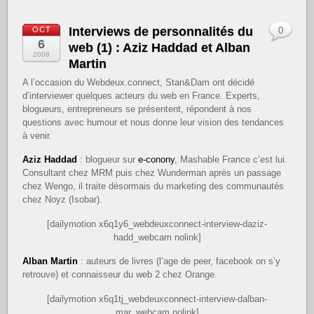
Interviews de personnalités du
OCT
0
6
web (1) : Aziz Haddad et Alban
2008
Martin
A l’occasion du Webdeux.connect, Stan&Dam ont décidé
d’interviewer quelques acteurs du web en France. Experts,
blogueurs, entrepreneurs se présentent, répondent à nos
questions avec humour et nous donne leur vision des tendances
à venir.
Aziz Haddad
: blogueur sur
e-conony
, Mashable France c’est lui.
Consultant chez MRM puis chez Wunderman après un passage
chez Wengo, il traite désormais du marketing des communautés
chez Noyz (Isobar).
[dailymotion x6q1y6_webdeuxconnect-interview-daziz-
hadd_webcam nolink]
Alban Martin
: auteurs de livres (l’age de peer, facebook on s’y
retrouve) et connaisseur du web 2 chez Orange.
[dailymotion x6q1tj_webdeuxconnect-interview-dalban-
mar_webcam nolink]