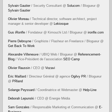
Sylvain Gautier
/ Security Consultant @
Solucom
/ Blogueur @
Sylvain Gautier
Olivier Moreau
/ Technical director, software architect, project
manager & senior developer @
Lekiosque
Gus iRonfle
/ Fondateur @ Kimouchi Ltd / Blogueur @
ironfle.com
Pierre Debruyne
/ Graphiste / Flasheur en Freelance / Blogueur @
Get Back To Work
Alexandre Villeneuve
/ UBIQ Web / Blogueur @
Referencement-
Blog
/ Vice-Président de l’association
SEO Camp
Olivier Raussin
/ CEO @
Vozavi
Eric Maillard
/ Directeur Général @ agence
Ogilvy PR
/ Blogueur
@
PRland
Solange Peyssard
/ Coordinatrice et Webmaster @
Help-Line
Deborah Lepunski
/ CEO @ Energie Média
Sam Gonzales
/ Responsable Marketing et Communication @
E-
Business