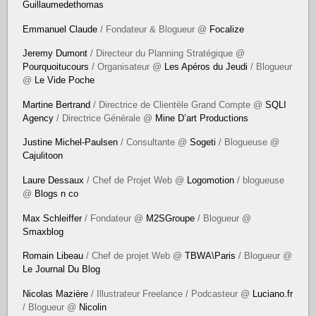
Guillaumedethomas
Emmanuel Claude
/ Fondateur & Blogueur @
Focalize
Jeremy Dumont
/ Directeur du Planning Stratégique @
Pourquoitucours
/ Organisateur @
Les Apéros du Jeudi
/ Blogueur
@
Le Vide Poche
Martine Bertrand
/ Directrice de Clientèle Grand Compte @
SQLI
Agency
/ Directrice Générale @
Mine D’art Productions
Justine Michel-Paulsen
/ Consultante @
Sogeti
/ Blogueuse @
Cajulitoon
Laure Dessaux
/ Chef de Projet Web @
Logomotion
/ blogueuse
@
Blogs n co
Max Schleiffer
/ Fondateur @
M2SGroupe
/ Blogueur @
Smaxblog
Romain Libeau
/ Chef de projet Web @
TBWA\Paris
/ Blogueur @
Le Journal Du Blog
Nicolas Mazière
/ Illustrateur Freelance / Podcasteur @
Luciano.fr
/ Blogueur @
Nicolin