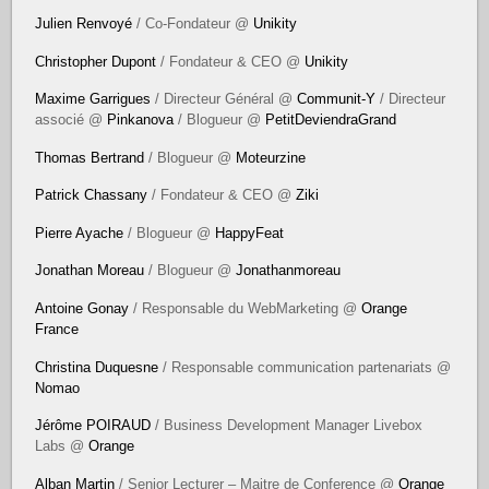
Julien Renvoyé
/ Co-Fondateur @
Unikity
Christopher Dupont
/ Fondateur & CEO @
Unikity
Maxime Garrigues
/ Directeur Général @
Communit-Y
/ Directeur
associé @
Pinkanova
/ Blogueur @
PetitDeviendraGrand
Thomas Bertrand
/ Blogueur @
Moteurzine
Patrick Chassany
/ Fondateur & CEO @
Ziki
Pierre Ayache
/ Blogueur @
HappyFeat
Jonathan Moreau
/ Blogueur @
Jonathanmoreau
Antoine Gonay
/ Responsable du WebMarketing @
Orange
France
Christina Duquesne
/ Responsable communication partenariats @
Nomao
Jérôme POIRAUD
/ Business Development Manager Livebox
Labs @
Orange
Alban Martin
/ Senior Lecturer – Maitre de Conference @
Orange