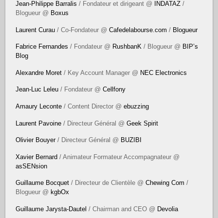
Jean-Philippe Barralis
/ Fondateur et dirigeant @
INDATAZ
/
Blogueur @
Boxus
Laurent Curau
/ Co-Fondateur @
Cafedelabourse.com
/
Blogueur
Fabrice Fernandes
/ Fondateur @
RushbanK
/ Blogueur @
BIP’s
Blog
Alexandre Moret
/ Key Account Manager @
NEC Electronics
Jean-Luc Leleu
/ Fondateur @
Cellfony
Amaury Leconte
/ Content Director @
ebuzzing
Laurent Pavoine
/ Directeur Général @
Geek Spirit
Olivier Bouyer
/ Directeur Général @
BUZIBI
Xavier Bernard
/ Animateur Formateur Accompagnateur @
asSENsion
Guillaume Bocquet
/ Directeur de Clientèle @
Chewing Com
/
Blogueur @
kgbOx
Guillaume Jarysta-Dautel
/ Chairman and CEO @
Devolia