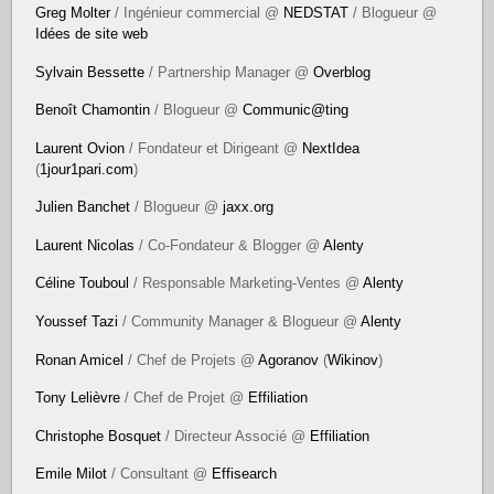
Greg Molter
/ Ingénieur commercial @
NEDSTAT
/ Blogueur @
Idées de site web
Sylvain Bessette
/ Partnership Manager @
Overblog
Benoît Chamontin
/ Blogueur @
Communic@ting
Laurent Ovion
/ Fondateur et Dirigeant @
NextIdea
(
1jour1pari.com
)
Julien Banchet
/ Blogueur @
jaxx.org
Laurent Nicolas
/ Co-Fondateur & Blogger @
Alenty
Céline Touboul
/ Responsable Marketing-Ventes @
Alenty
Youssef Tazi
/ Community Manager & Blogueur @
Alenty
Ronan Amicel
/ Chef de Projets @
Agoranov
(
Wikinov
)
Tony Lelièvre
/ Chef de Projet @
Effiliation
Christophe Bosquet
/ Directeur Associé @
Effiliation
Emile Milot
/ Consultant @
Effisearch