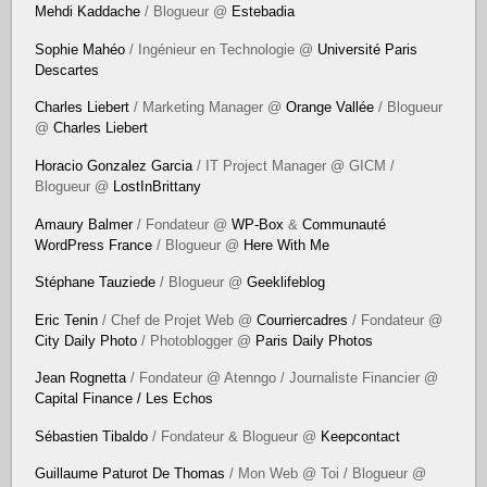
Mehdi Kaddache
/ Blogueur @
Estebadia
Sophie Mahéo
/ Ingénieur en Technologie @
Université Paris
Descartes
Charles Liebert
/ Marketing Manager @
Orange Vallée
/ Blogueur
@
Charles Liebert
Horacio Gonzalez Garcia
/ IT Project Manager @ GICM /
Blogueur @
LostInBrittany
Amaury Balmer
/ Fondateur @
WP-Box
&
Communauté
WordPress France
/ Blogueur @
Here With Me
Stéphane Tauziede
/ Blogueur @
Geeklifeblog
Eric Tenin
/ Chef de Projet Web @
Courriercadres
/ Fondateur @
City Daily Photo
/ Photoblogger @
Paris Daily Photos
Jean Rognetta
/ Fondateur @ Atenngo / Journaliste Financier @
Capital Finance / Les Echos
Sébastien Tibaldo
/ Fondateur & Blogueur @
Keepcontact
Guillaume Paturot De Thomas
/ Mon Web @ Toi / Blogueur @