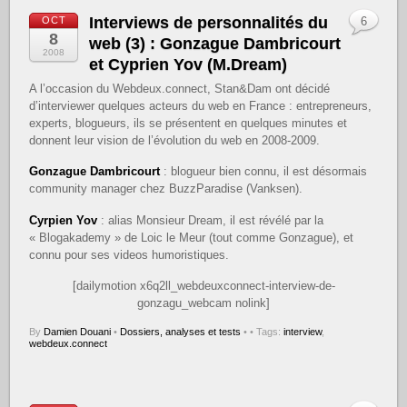
Interviews de personnalités du
OCT
6
8
web (3) : Gonzague Dambricourt
2008
et Cyprien Yov (M.Dream)
A l’occasion du Webdeux.connect, Stan&Dam ont décidé
d’interviewer quelques acteurs du web en France : entrepreneurs,
experts, blogueurs, ils se présentent en quelques minutes et
donnent leur vision de l’évolution du web en 2008-2009.
Gonzague Dambricourt
: blogueur bien connu, il est désormais
community manager chez BuzzParadise (Vanksen).
Cyrpien Yov
: alias Monsieur Dream, il est révélé par la
« Blogakademy » de Loic le Meur (tout comme Gonzague), et
connu pour ses videos humoristiques.
[dailymotion x6q2ll_webdeuxconnect-interview-de-
gonzagu_webcam nolink]
By
Damien Douani
•
Dossiers, analyses et tests
•
• Tags:
interview
,
webdeux.connect