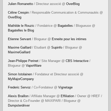
Julien Romanetto
/ Directeur associé @
OverBlog
Céline Crespin
/ Responsable Communication & Communautés @
OverBlog
Mathilde le Rouzic
/ Fondatrice @
Bagatelles
/ Blogueuse @
Bagatelles le Blog
Etienne Servant
/ Blogueur @
Enneite pour les intimes
Maxime Gaillard
/ Etudiant @
Supinfo
/ Blogueur @
MaximeGaillard
Jean-Philippe Perinet
/ Site Manager @
CBS Interactive
/
Blogueur @
VaporWare
Simon Istolainen
/ Fondateur et Directeur associé @
MyMajorCompany
Frederic Servoz
/ Co-Fondateur @
Vignetage
Alexis Braillon
/ Affiliate Manager @
Effiliation
/ Owner @ HREF /
Director & Co-Founder @ MAXIPARI / Blogueur @
Dumpsterdriver