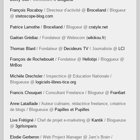
François Rocaboy
/ Directeur d’activité @
Broceliand
/ Blogueur
@
stetoscope-blog.com
Patrice Lamothe
/
Broceliand
/ Blogueur @
cratyle.net
Gaétan Grédiac
/ Fondateur @ Webocom (
wikikou.fr
)
Thomas Blard
/ Fondateur @
Decideurs TV
/ Journaliste @
LCI
François de Rochebouët
/ Fondateur @
Hellotipi
/ Bloggueur @
MrBoo
Michèle Drechsler
/ Inspectrice @ Education Nationale /
Blogueuse @
logiciels-libres-tice.org
Francis Chouquet
/ Consultant Freelance / Blogueur @
Fran6art
Anne Lataillade
/ Auteur culinaire, rédactrice freelance, créatrice
de blogs / Blogueuse @
Papilles et Pupilles
Live Frétigné
/ Chef de projet e-marketing @
Kantik
/ Blogueuse
@
3girlsinparis
Elodie Gerberon
/ Web Project Manager @ Jam’s Brain /