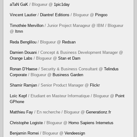
aTaN GaK
/ Blogueur @
1pic1day
Vincent Lautier
/
Diantre! Editions
/ Blogueur @
Pingoo
Timothée Mervillon
/ Junior Project Manageur @ IBM / Blogueur
@
Itmn
Reda Benglilou
/ Blogueur @
Redsan
Damien Douani
/ Concept & Business Development Manager @
Orange Labs
/ Blogueur @
Stan et Dam
Ronan D’Haese
/ Security & Business Consultant @
Telindus
Corporate
/ Blogueur @
Business Garden
Shamir Ramjan
/ Senior Product Manager @
Flickr
Loïc Kepf
/ Etudiant en Masteur Informatique / Blogueur @
Point
GPhone
Matthieu Fay
/ En recherche / Blogueur @
Generationz.fr
Christophe Logiste
/ Blogueur @
Homo Sapiens Internetus
Benjamin Romei
/ Blogueur @
Vendeesign