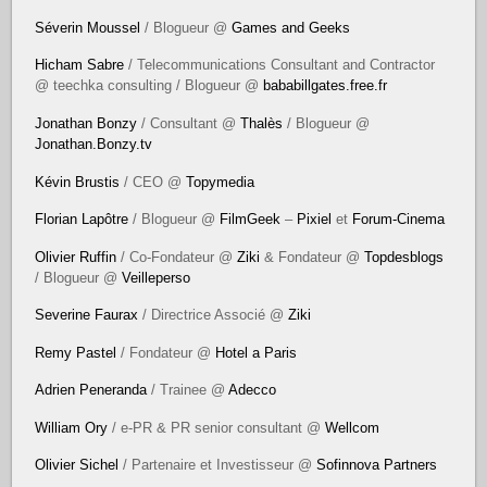
Séverin Moussel
/ Blogueur @
Games and Geeks
Hicham Sabre
/ Telecommunications Consultant and Contractor
@ teechka consulting / Blogueur @
bababillgates.free.fr
Jonathan Bonzy
/ Consultant @
Thalès
/ Blogueur @
Jonathan.Bonzy.tv
Kévin Brustis
/ CEO @
Topymedia
Florian Lapôtre
/ Blogueur @
FilmGeek
–
Pixiel
et
Forum-Cinema
Olivier Ruffin
/ Co-Fondateur @
Ziki
& Fondateur @
Topdesblogs
/ Blogueur @
Veilleperso
Severine Faurax
/ Directrice Associé @
Ziki
Remy Pastel
/ Fondateur @
Hotel a Paris
Adrien Peneranda
/ Trainee @
Adecco
William Ory
/ e-PR & PR senior consultant @
Wellcom
Olivier Sichel
/ Partenaire et Investisseur @
Sofinnova Partners