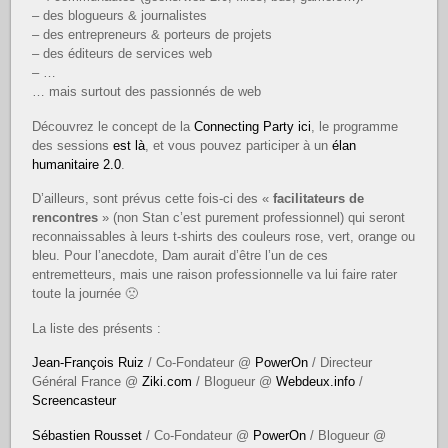
– des blogueurs & journalistes
– des entrepreneurs & porteurs de projets
– des éditeurs de services web
– …
… mais surtout des passionnés de web
Découvrez le concept de la
Connecting Party ici
, le programme
des sessions
est là
, et vous pouvez participer à un
élan
humanitaire 2.0
.
D’ailleurs, sont prévus cette fois-ci des «
facilitateurs de
rencontres
» (non Stan c’est purement professionnel) qui seront
reconnaissables à leurs t-shirts des couleurs rose, vert, orange ou
bleu. Pour l’anecdote, Dam aurait d’être l’un de ces
entremetteurs, mais une raison professionnelle va lui faire rater
toute la journée 🙁
La liste des présents :
Jean-François Ruiz
/ Co-Fondateur @
PowerOn
/ Directeur
Général France @
Ziki.com
/ Blogueur @
Webdeux.info
/
Screencasteur
Sébastien Rousset
/ Co-Fondateur @
PowerOn
/ Blogueur @