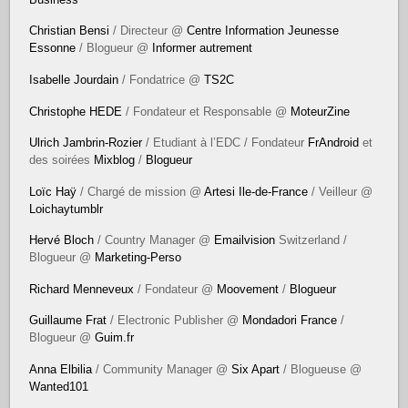
Christian Bensi
/ Directeur @
Centre Information Jeunesse
Essonne
/ Blogueur @
Informer autrement
Isabelle Jourdain
/ Fondatrice @
TS2C
Christophe HEDE
/ Fondateur et Responsable @
MoteurZine
Ulrich Jambrin-Rozier
/ Etudiant à l’EDC / Fondateur
FrAndroid
et
des soirées
Mixblog
/
Blogueur
Loïc Haÿ
/ Chargé de mission @
Artesi Ile-de-France
/ Veilleur @
Loichaytumblr
Hervé Bloch
/ Country Manager @
Emailvision
Switzerland /
Blogueur @
Marketing-Perso
Richard Menneveux
/ Fondateur @
Moovement
/
Blogueur
Guillaume Frat
/ Electronic Publisher @
Mondadori France
/
Blogueur @
Guim.fr
Anna Elbilia
/ Community Manager @
Six Apart
/ Blogueuse @
Wanted101