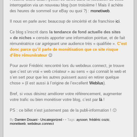
interrogation via un nouveau blog (son troisième ! Mais il achète
des heures de sommeil sur eBay ou quoi ?) :
monetiweb
.
Il nous en parle avec beaucoup de sincérité et de franchise
ici
.
Ce blog s’inscrit dans
la tendance de fond actuelle des sites
« de niches »
censés apporter une information pointue, et de fait
rémunératrice car agrégeant une audience très « qualifiée ».
C’est
donc parce qu’il parle de monétisation que ce site risque
d’être rémunérateur
😉
Pour avoir Frédéric rencontré lors du webdeux.connect, je trouve
que c’est un vrai « web créateur » au sens « qui connait le web et
s’en sert pour que les autres puissent aussi en retirer quelque
chose » (il est aussi à l’origine de l’excellent
Webilus
).
Bref, si vous désirez améliorer votre référencement, augmenter
votre trafic ou bien monétiser votre blog, c’est par
là
!
PS : ce billet n’est justement pas de la publi-information ! 🙂
By
Damien Douani
•
Uncategorized
•
• Tags:
aysoon
,
frédéric cozic
,
monetiweb
,
webdeux.connect