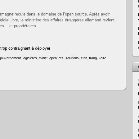
lemagne recule dans le domaine de l’open source. Après avoir
iciel libre, le ministère des affaires étrangères allemand revient
ues… et propriétaires.
 trop contraignant à déployer
gouvernement
,
logicielles
,
minist
,
open
,
res
,
solutions
,
stan
,
trang
,
veille