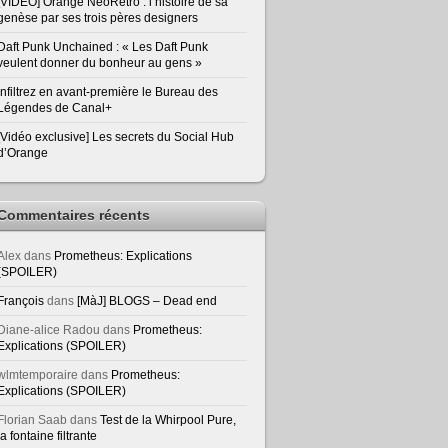
[VIDEO] Orange NeoRetro : l’histoire de sa
genèse par ses trois pères designers
Daft Punk Unchained : « Les Daft Punk
veulent donner du bonheur au gens »
Infiltrez en avant-première le Bureau des
Légendes de Canal+
[Vidéo exclusive] Les secrets du Social Hub
d’Orange
Commentaires récents
Alex
dans
Prometheus: Explications
(SPOILER)
François
dans
[MàJ] BLOGS – Dead end
Diane-alice Radou
dans
Prometheus:
Explications (SPOILER)
wlmtemporaire
dans
Prometheus:
Explications (SPOILER)
Florian Saab
dans
Test de la Whirpool Pure,
la fontaine filtrante