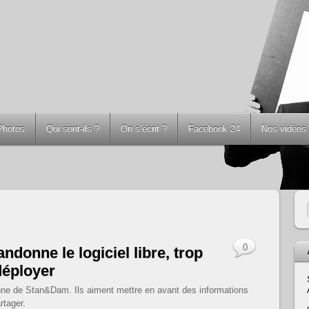
Photos
Qui sont-ils ?
On s’écrit ?
Facebook 24
Nos vidéos
0
donne le logiciel libre, trop
déployer
dienne de Stan&Dam. Ils aiment mettre en avant des informations
rtager.