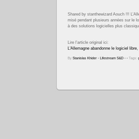
Shared by stanthewizard Aouch !!! L’Al
misé pendant plusieurs années sur le log
à des solutions logicielles plus classiq
Lire l’article original ici:
L'Allemagne abandonne le logiciel libre,
By
Stanislas Khider
•
Lifestream S&D
•
• Tags: