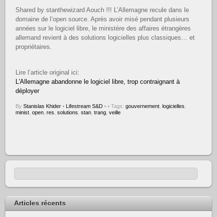
Shared by stanthewizard Aouch !!! L’Allemagne recule dans le
domaine de l’open source. Après avoir misé pendant plusieurs
années sur le logiciel libre, le ministère des affaires étrangères
allemand revient à des solutions logicielles plus classiques… et
propriétaires.
Lire l’article original ici:
L'Allemagne abandonne le logiciel libre, trop contraignant à
déployer
By
Stanislas Khider
•
Lifestream S&D
•
• Tags:
gouvernement
,
logicielles
,
minist
,
open
,
res
,
solutions
,
stan
,
trang
,
veille
Articles récents