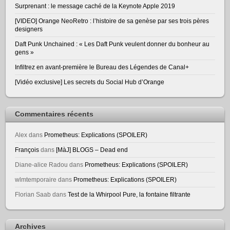
Surprenant : le message caché de la Keynote Apple 2019
[VIDEO] Orange NeoRetro : l’histoire de sa genèse par ses trois pères
designers
Daft Punk Unchained : « Les Daft Punk veulent donner du bonheur au
gens »
Infiltrez en avant-première le Bureau des Légendes de Canal+
[Vidéo exclusive] Les secrets du Social Hub d’Orange
Commentaires récents
Alex
dans
Prometheus: Explications (SPOILER)
François
dans
[MàJ] BLOGS – Dead end
Diane-alice Radou
dans
Prometheus: Explications (SPOILER)
wlmtemporaire
dans
Prometheus: Explications (SPOILER)
Florian Saab
dans
Test de la Whirpool Pure, la fontaine filtrante
Archives