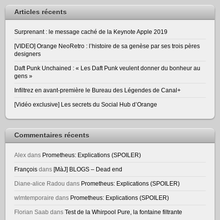
Articles récents
Surprenant : le message caché de la Keynote Apple 2019
[VIDEO] Orange NeoRetro : l’histoire de sa genèse par ses trois pères
designers
Daft Punk Unchained : « Les Daft Punk veulent donner du bonheur au
gens »
Infiltrez en avant-première le Bureau des Légendes de Canal+
[Vidéo exclusive] Les secrets du Social Hub d’Orange
Commentaires récents
Alex
dans
Prometheus: Explications (SPOILER)
François
dans
[MàJ] BLOGS – Dead end
Diane-alice Radou
dans
Prometheus: Explications (SPOILER)
wlmtemporaire
dans
Prometheus: Explications (SPOILER)
Florian Saab
dans
Test de la Whirpool Pure, la fontaine filtrante