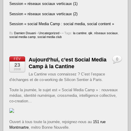
Session « réseaux sociaux verticaux (1)
Session « réseaux sociaux verticaux (2)
Session « social Media Camp : social media, social content »
By
Damien Douani
•
Uncategorized
•
• Tags:
la cantine
,
qik
,
réseaux sociaux
,
social media camp
,
social media club
Aujourd’hui, c’est Social Media
FÉV
0
23
Camp à la Cantine
2008
La Cantine vous connaissez ? C’est l’espace
d’échanges et de co-working de Silicon Sentier à Paris.
Toute la journée, le sujet est « Social Media Camp » : nouveaux
médias, identité numérique, crossmedia, intelligence collective,
co-creation…
Ouvert à tous toute la journée, rejoignez-nous au
151 rue
Montmartre
, métro Bonne Nouvelle.