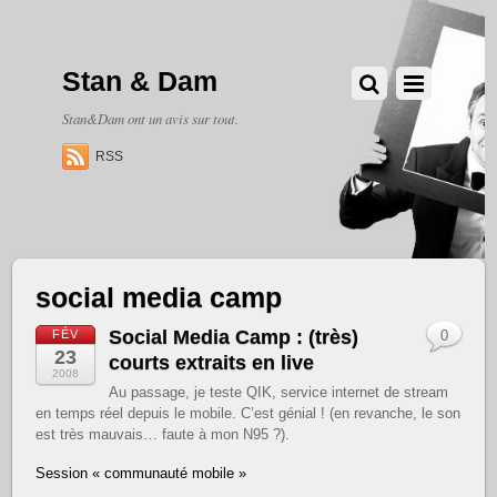
Stan & Dam
Stan&Dam ont un avis sur tout.
RSS
social media camp
Social Media Camp : (très)
FÉV
0
23
courts extraits en live
2008
Au passage, je teste QIK, service internet de stream
en temps réel depuis le mobile. C’est génial ! (en revanche, le son
est très mauvais… faute à mon N95 ?).
Session « communauté mobile »