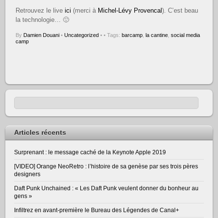
Retrouvez le live
ici
(merci à
Michel-Lévy Provencal
). C’est beau
la technologie… 🙂
By
Damien Douani
•
Uncategorized
•
• Tags:
barcamp
,
la cantine
,
social media
camp
Articles récents
Surprenant : le message caché de la Keynote Apple 2019
[VIDEO] Orange NeoRetro : l’histoire de sa genèse par ses trois pères
designers
Daft Punk Unchained : « Les Daft Punk veulent donner du bonheur au
gens »
Infiltrez en avant-première le Bureau des Légendes de Canal+