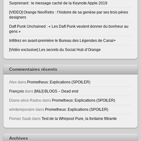
Surprenant : le message caché de la Keynote Apple 2019
[VIDEO] Orange NeoRetro : l’histoire de sa genèse par ses trois pères
designers
Daft Punk Unchained : « Les Daft Punk veulent donner du bonheur au
gens »
Infiltrez en avant-première le Bureau des Légendes de Canal+
[Vidéo exclusive] Les secrets du Social Hub d’Orange
Commentaires récents
Alex
dans
Prometheus: Explications (SPOILER)
François
dans
[MàJ] BLOGS – Dead end
Diane-alice Radou
dans
Prometheus: Explications (SPOILER)
wlmtemporaire
dans
Prometheus: Explications (SPOILER)
Florian Saab
dans
Test de la Whirpool Pure, la fontaine filtrante
Archives