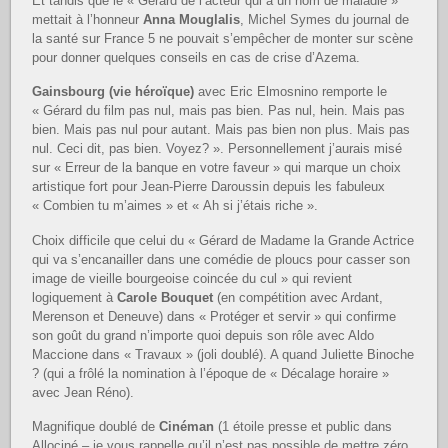
Et tandis que le « Gérard de l’acteur qui a un nom de maladie »
mettait à l’honneur
Anna Mouglalis
, Michel Symes du journal de
la santé sur France 5 ne pouvait s’empêcher de monter sur scène
pour donner quelques conseils en cas de crise d’Azema.
Gainsbourg (vie héroïque)
avec Eric Elmosnino remporte le
« Gérard du film pas nul, mais pas bien. Pas nul, hein. Mais pas
bien. Mais pas nul pour autant. Mais pas bien non plus. Mais pas
nul. Ceci dit, pas bien. Voyez? ». Personnellement j’aurais misé
sur « Erreur de la banque en votre faveur » qui marque un choix
artistique fort pour Jean-Pierre Daroussin depuis les fabuleux
« Combien tu m’aimes » et « Ah si j’étais riche ».
Choix difficile que celui du « Gérard de Madame la Grande Actrice
qui va s’encanailler dans une comédie de ploucs pour casser son
image de vieille bourgeoise coincée du cul » qui revient
logiquement à
Carole Bouquet
(en compétition avec Ardant,
Merenson et Deneuve) dans « Protéger et servir » qui confirme
son goût du grand n’importe quoi depuis son rôle avec Aldo
Maccione dans « Travaux » (joli doublé). A quand Juliette Binoche
? (qui a frôlé la nomination à l’époque de « Décalage horaire »
avec Jean Réno).
Magnifique doublé de
Cinéman
(1 étoile presse et public dans
Allociné – je vous rappelle qu’il n’est pas possible de mettre zéro