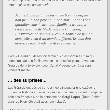
et du coup le film bah c’est pareil » dont je ne puis résister à vous
livrer le
pitch qui donne envie
:
Jean est quelqu’un de bien : un bon maçon, un
bon fils, un bon père et un bon mari. Et dans son
quotidien sans heurt, entre famille et travail, il
croise la route de Mademoiselle Chambon,
l’institutrice de son fils. Il est un homme de peu de
mots, elle vient d’un monde différent. Ils vont être
dépassés par l’évidence des sentiments.
Côté « Gérard du désespoir féminin » c’est Virginie Effira qui
l’emporte. Un peu facile avouons-le, j’espère plutôt la voir aux
Gérards de la télévision pour Canal Presque car là ça sera
vraiment mérité.
… des surprises…
Les Gérards ont décidé cette année d’inaugurer une catégorie
« Identité Nationale » avec le prix de « l’acteur qui vient manger le
pain des français » en la personne de
Sergi Lopez
(Tahar Rahim
dans Le Prophète était aussi bien placé).