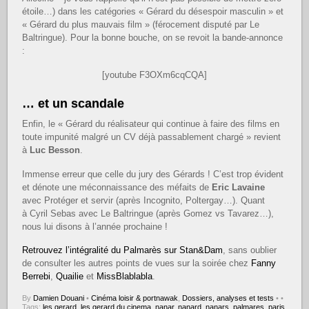
étoile…) dans les catégories « Gérard du désespoir masculin » et
« Gérard du plus mauvais film » (férocement disputé par Le
Baltringue). Pour la bonne bouche, on se revoit la bande-annonce
:
[youtube F3OXm6cqCQA]
… et un scandale
Enfin, le « Gérard du réalisateur qui continue à faire des films en
toute impunité malgré un CV déjà passablement chargé » revient
à
Luc Besson
.
Immense erreur que celle du jury des Gérards ! C’est trop évident
et dénote une méconnaissance des méfaits de
Eric Lavaine
avec Protéger et servir (après Incognito, Poltergay…). Quant
à Cyril Sebas avec Le Baltringue (après Gomez vs Tavarez…),
nous lui disons à l’année prochaine !
Retrouvez l’intégralité du Palmarès sur Stan&Dam
, sans oublier
de consulter les autres points de vues sur la soirée chez
Fanny
Berrebi
,
Quailie
et
MissBlablabla
.
By
Damien Douani
•
Cinéma loisir & portnawak
,
Dossiers, analyses et tests
•
•
Tags:
les gerard
,
les gerard du cinema
,
nanar
,
nanard
,
nanars
,
palmares
,
paris