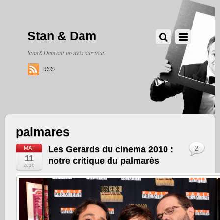
Stan & Dam
Stan&Dam ont un avis sur tout.
RSS
palmares
Les Gerards du cinema 2010 :
MAI
2
11
notre critique du palmarès
2010