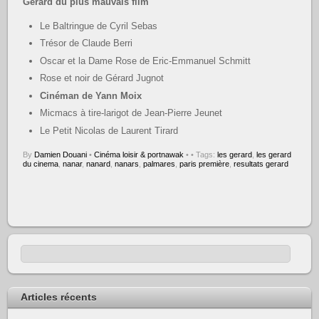
Gérard du plus mauvais film
Le Baltringue de Cyril Sebas
Trésor de Claude Berri
Oscar et la Dame Rose de Eric-Emmanuel Schmitt
Rose et noir de Gérard Jugnot
Cinéman de Yann Moix
Micmacs à tire-larigot de Jean-Pierre Jeunet
Le Petit Nicolas de Laurent Tirard
By
Damien Douani
•
Cinéma loisir & portnawak
•
• Tags:
les gerard
,
les gerard
du cinema
,
nanar
,
nanard
,
nanars
,
palmares
,
paris première
,
resultats gerard
Articles récents