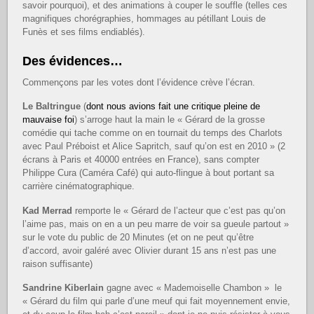
savoir pourquoi), et des animations à couper le souffle (telles ces
magnifiques chorégraphies, hommages au pétillant Louis de
Funès et ses films endiablés).
Des évidences…
Commençons par les votes dont l’évidence crève l’écran.
Le
Baltringue
(
dont nous avions fait une critique pleine de
mauvaise foi
) s’arroge haut la main le « Gérard de la grosse
comédie qui tache comme on en tournait du temps des Charlots
avec Paul Préboist et Alice Sapritch, sauf qu’on est en 2010 » (2
écrans à Paris et 40000 entrées en France), sans compter
Philippe Cura (Caméra Café) qui auto-flingue à bout portant sa
carrière cinématographique.
Kad Merrad
remporte le « Gérard de l’acteur que c’est pas qu’on
l’aime pas, mais on en a un peu marre de voir sa gueule partout »
sur le vote du public de 20 Minutes (et on ne peut qu’être
d’accord, avoir galéré avec Olivier durant 15 ans n’est pas une
raison suffisante)
Sandrine Kiberlain
gagne avec « Mademoiselle Chambon » le
« Gérard du film qui parle d’une meuf qui fait moyennement envie,