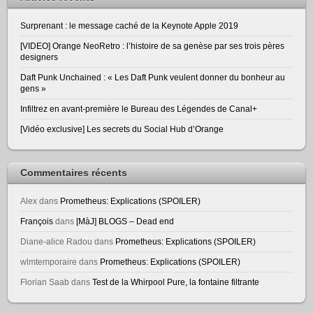
Surprenant : le message caché de la Keynote Apple 2019
[VIDEO] Orange NeoRetro : l’histoire de sa genèse par ses trois pères
designers
Daft Punk Unchained : « Les Daft Punk veulent donner du bonheur au
gens »
Infiltrez en avant-première le Bureau des Légendes de Canal+
[Vidéo exclusive] Les secrets du Social Hub d’Orange
Commentaires récents
Alex
dans
Prometheus: Explications (SPOILER)
François
dans
[MàJ] BLOGS – Dead end
Diane-alice Radou
dans
Prometheus: Explications (SPOILER)
wlmtemporaire
dans
Prometheus: Explications (SPOILER)
Florian Saab
dans
Test de la Whirpool Pure, la fontaine filtrante