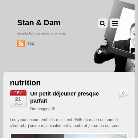
Stan & Dam
Stan&Dam ont un avis sur tout.
RSS
nutrition
Un petit-déjeuner presque
FÉV
0
21
parfait
2012
Drrrinngggg !!!
Les yeux encore embués (oui il est 9h45 du matin un samedi,
c’est tôt), j’ouvre machinalement la porte et je tombe sur ceci :