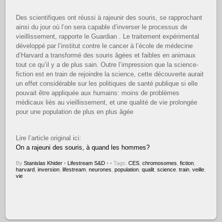
Des scientifiques ont réussi à rajeunir des souris, se rapprochant
ainsi du jour où l’on sera capable d’inverser le processus de
vieillissement, rapporte le Guardian . Le traitement expérimental
développé par l’institut contre le cancer à l’école de médecine
d’Harvard a transformé des souris âgées et faibles en animaux
tout ce qu’il y a de plus sain. Outre l’impression que la science-
fiction est en train de rejoindre la science, cette découverte aurait
un effet considérable sur les politiques de santé publique si elle
pouvait être appliquée aux humains: moins de problèmes
médicaux liés au vieillissement, et une qualité de vie prolongée
pour une population de plus en plus âgée
Lire l’article original ici:
On a rajeuni des souris, à quand les hommes?
By
Stanislas Khider
•
Lifestream S&D
•
• Tags:
CES
,
chromosomes
,
fiction
,
harvard
,
inversion
,
lifestream
,
neurones
,
population
,
qualit
,
science
,
train
,
veille
,
vie