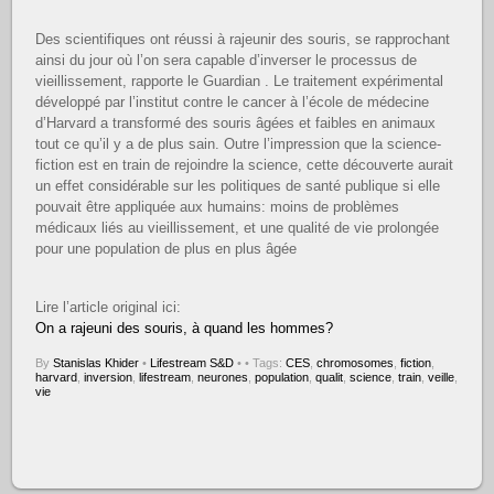
Des scientifiques ont réussi à rajeunir des souris, se rapprochant
ainsi du jour où l’on sera capable d’inverser le processus de
vieillissement, rapporte le Guardian . Le traitement expérimental
développé par l’institut contre le cancer à l’école de médecine
d’Harvard a transformé des souris âgées et faibles en animaux
tout ce qu’il y a de plus sain. Outre l’impression que la science-
fiction est en train de rejoindre la science, cette découverte aurait
un effet considérable sur les politiques de santé publique si elle
pouvait être appliquée aux humains: moins de problèmes
médicaux liés au vieillissement, et une qualité de vie prolongée
pour une population de plus en plus âgée
Lire l’article original ici:
On a rajeuni des souris, à quand les hommes?
By
Stanislas Khider
•
Lifestream S&D
•
• Tags:
CES
,
chromosomes
,
fiction
,
harvard
,
inversion
,
lifestream
,
neurones
,
population
,
qualit
,
science
,
train
,
veille
,
vie