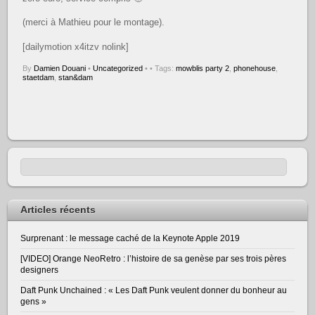
(merci à Mathieu pour le montage).
[dailymotion x4itzv nolink]
By
Damien Douani
•
Uncategorized
•
• Tags:
mowblis party 2
,
phonehouse
,
staetdam
,
stan&dam
Articles récents
Surprenant : le message caché de la Keynote Apple 2019
[VIDEO] Orange NeoRetro : l’histoire de sa genèse par ses trois pères
designers
Daft Punk Unchained : « Les Daft Punk veulent donner du bonheur au
gens »