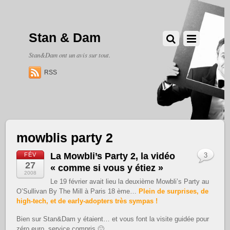
Stan & Dam
Stan&Dam ont un avis sur tout.
RSS
mowblis party 2
La Mowbli’s Party 2, la vidéo
FÉV
3
27
« comme si vous y étiez »
2008
Le 19 février avait lieu la deuxième Mowbli’s Party au
O’Sullivan By The Mill à Paris 18 ème…
Plein de surprises, de
high-tech, et de early-adopters très sympas !
Bien sur Stan&Dam y étaient… et vous font la visite guidée pour
zéro euro, service compris 🙂